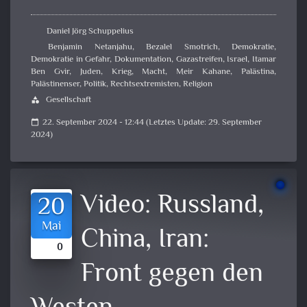
Daniel Jörg Schuppelius
Benjamin Netanjahu
,
Bezalel Smotrich
,
Demokratie
,
Demokratie in Gefahr
,
Dokumentation
,
Gazastreifen
,
Israel
,
Itamar
Ben Gvir
,
Juden
,
Krieg
,
Macht
,
Meir Kahane
,
Palästina
,
Palästinenser
,
Politik
,
Rechtsextremisten
,
Religion
Gesellschaft
category
22. September 2024 - 12:44 (Letztes Update: 29. September
calendar_today
2024)
Video:
Russland,
20
Mai
China, Iran:
0
Front gegen den