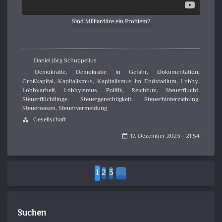
Sind Milliardäre ein Problem?
Daniel Jörg Schuppelius
Demokratie
,
Demokratie in Gefahr
,
Dokumentation
,
Großkapital
,
Kapitalismus
,
Kapitalismus im Endstadium
,
Lobby
,
Lobbyarbeit
,
Lobbyismus
,
Politik
,
Reichtum
,
Steuerflucht
,
Steuerflüchtlinge
,
Steuergerechtigkeit
,
Steuerhinterziehung
,
Steueroasen
,
Steuervermeidung
Gesellschaft
category
17. Dezember 2023 - 21:54
calendar_today
1
2
3
Suchen