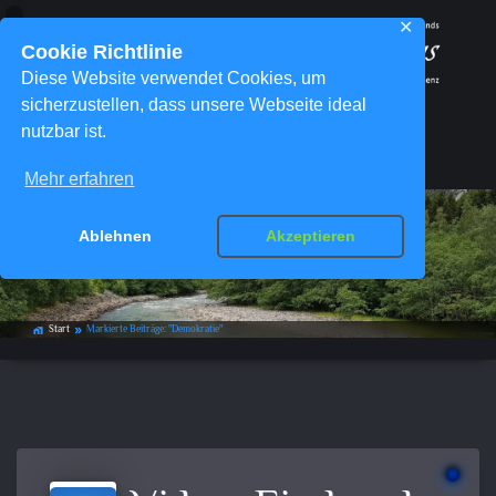
✕
Cookie Richtlinie
Diese Website verwendet Cookies, um
sicherzustellen, dass unsere Webseite ideal
nutzbar ist.
Menü
Mehr erfahren
Ablehnen
Akzeptieren
Schlagwort-Archiv:
Demokratie
Start
Markierte Beiträge: "Demokratie"
home_work
double_arrow