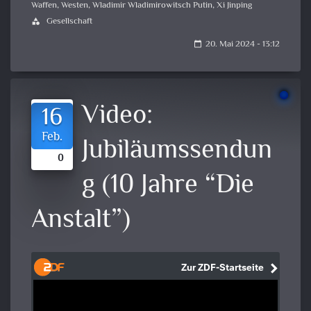
Waffen
,
Westen
,
Wladimir Wladimirowitsch Putin
,
Xi Jinping
Gesellschaft
category
20. Mai 2024 - 13:12
calendar_today
Video:
16
Feb.
Jubiläumssendun
0
g (10 Jahre “Die
Anstalt”)