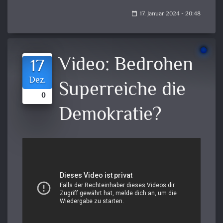
17. Januar 2024 - 20:48
calendar_today
Video:
Bedrohen
17
Dez.
Superreiche die
0
Demokratie?