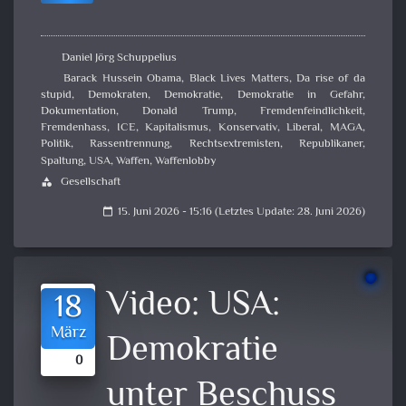
Daniel Jörg Schuppelius
Barack Hussein Obama
,
Black Lives Matters
,
Da rise of da
stupid
,
Demokraten
,
Demokratie
,
Demokratie in Gefahr
,
Dokumentation
,
Donald Trump
,
Fremdenfeindlichkeit
,
Fremdenhass
,
ICE
,
Kapitalismus
,
Konservativ
,
Liberal
,
MAGA
,
Politik
,
Rassentrennung
,
Rechtsextremisten
,
Republikaner
,
Spaltung
,
USA
,
Waffen
,
Waffenlobby
Gesellschaft
category
15. Juni 2026 - 15:16 (Letztes Update: 28. Juni 2026)
calendar_today
Video:
USA:
18
März
Demokratie
0
unter Beschuss