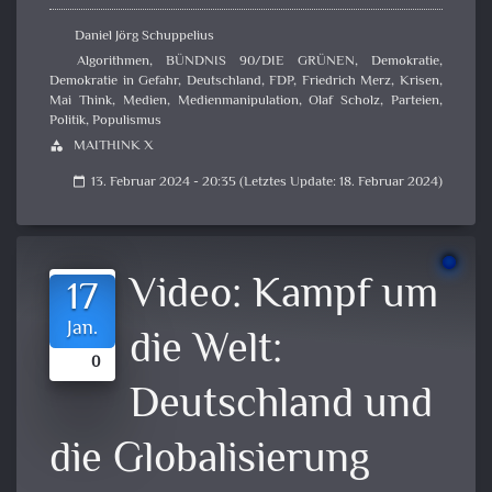
Daniel Jörg Schuppelius
Algorithmen
,
BÜNDNIS 90/DIE GRÜNEN
,
Demokratie
,
Demokratie in Gefahr
,
Deutschland
,
FDP
,
Friedrich Merz
,
Krisen
,
Mai Think
,
Medien
,
Medienmanipulation
,
Olaf Scholz
,
Parteien
,
Politik
,
Populismus
MAITHINK X
category
13. Februar 2024 - 20:35 (Letztes Update: 18. Februar 2024)
calendar_today
Video:
Kampf um
17
Jan.
die Welt:
0
Deutschland und
die Globalisierung