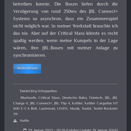
betreiben konnte. Die Boxen liefen durch die
Verzögerung von rund 250ms des JBL Connect+
Systems so asynchron, dass ein Zusammenspiel
nicht möglich war. In meiner Werkstatt brauchte ich
das nie. Aber auf der Critical Mass könnte es recht
spaßig werden, wenn meine Kumpels in der Lage
wären, ihre JBL-Boxen mit meiner Anlage zu
synchronisieren.
Weiterlesen
Daniel Jörg Schuppelius
Bluetooth
,
Critical Mass
,
Deutsche Bahn
,
Feintech
,
JBL
,
JBL
Charge 4
,
JBL Connect+
,
JBL Flip 4
,
Kettler
,
Kettler Cargoline HT
600 E-CA Belt
,
Lastenrad
,
LINDY
,
Musik
,
Teufel
,
Teufel Rockster
Air
Audio
category
29. Januar 2023 - 20:20 (Letztes Update: 19. Januar 2024)
calendar_today