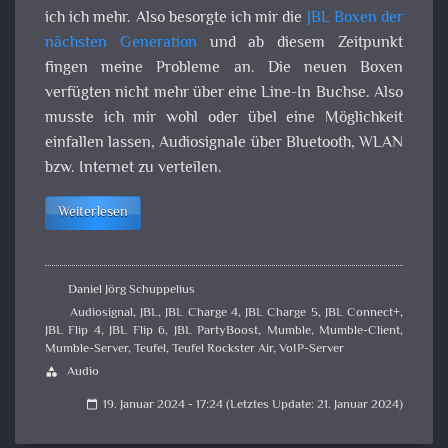
ich ich mehr. Also besorgte ich mir die
JBL Boxen der
nächsten Generation
und ab diesem Zeitpunkt
fingen meine Probleme an. Die neuen Boxen
verfügten nicht mehr über eine Line-In Buchse. Also
musste ich mir wohl oder übel eine Möglichkeit
einfallen lassen, Audiosignale über Bluetooth, WLAN
bzw. Internet zu verteilen.
Weiterlesen
Daniel Jörg Schuppelius
Audiosignal
,
JBL
,
JBL Charge 4
,
JBL Charge 5
,
JBL Connect+
,
JBL Flip 4
,
JBL Flip 6
,
JBL PartyBoost
,
Mumble
,
Mumble-Client
,
Mumble-Server
,
Teufel
,
Teufel Rockster Air
,
VoIP-Server
Audio
category
19. Januar 2024 - 17:24 (Letztes Update: 21. Januar 2024)
calendar_today