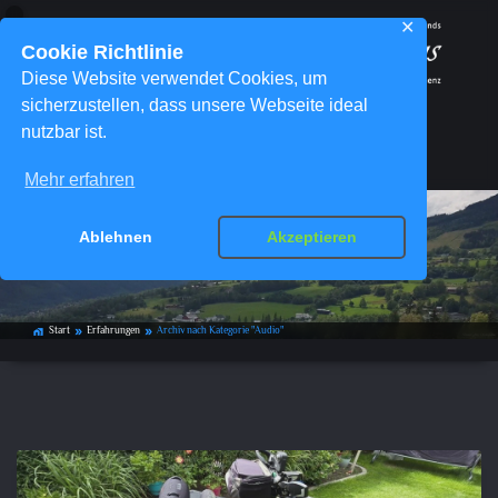
✕
Cookie Richtlinie
Diese Website verwendet Cookies, um
sicherzustellen, dass unsere Webseite ideal
nutzbar ist.
Menü
Mehr erfahren
Ablehnen
Akzeptieren
Kategorie-Archiv:
Audio
Start
Erfahrungen
Archiv nach Kategorie "Audio"
home_work
double_arrow
double_arrow