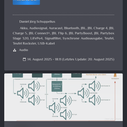
Daniel Jörg Schuppelius
Akku
,
Audiosignal
,
Auracast
,
Bluetooth
,
JBL
,
JBL Charge 4
,
JBL
Charge 5
,
JBL Connect+
,
JBL Flip 6
,
JBL PartyBoost
,
JBL Partybox
Stage 320
,
LiFePo4
,
Signalfilter
,
Synchrone Audioausgabe
,
Teufel
,
Teufel Rockster
,
USB-Kabel
Audio
category
14. August 2025 - 18:11 (Letztes Update: 20. August 2025)
calendar_today