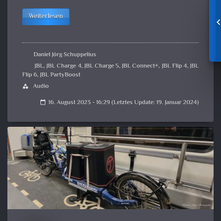
Weiterlesen
Daniel Jörg Schuppelius
JBL
,
JBL Charge 4
,
JBL Charge 5
,
JBL Connect+
,
JBL Flip 4
,
JBL
Flip 6
,
JBL PartyBoost
Audio
category
16. August 2023 - 16:29 (Letztes Update: 19. Januar 2024)
calendar_today