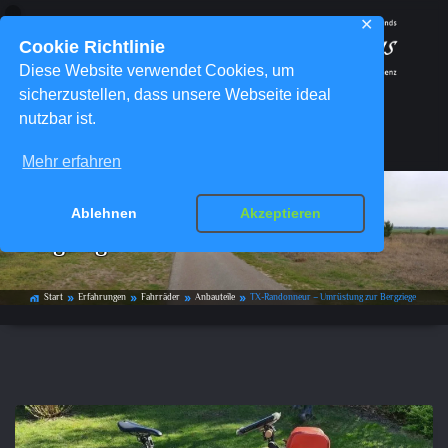
✕
Cookie Richtlinie
Diese Website verwendet Cookies, um
sicherzustellen, dass unsere Webseite ideal
nutzbar ist.
Menü
Mehr erfahren
TX-Randonneur – Umrüstung zur
Ablehnen
Akzeptieren
Bergziege
Start
Erfahrungen
Fahrräder
Anbauteile
TX-Randonneur – Umrüstung zur Bergziege
home_work
double_arrow
double_arrow
double_arrow
double_arrow