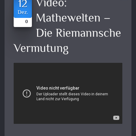
Video:
12
Dez.
Mathewelten –
0
Die Riemannsche
Vermutung