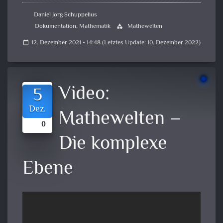
Daniel Jörg Schuppelius
Dokumentation
,
Mathematik
Mathewelten
category
12. Dezember 2021 - 14:48 (Letztes Update: 10. Dezember 2022)
calendar_today
Video:
5
Dez.
Mathewelten –
0
Die komplexe
Ebene