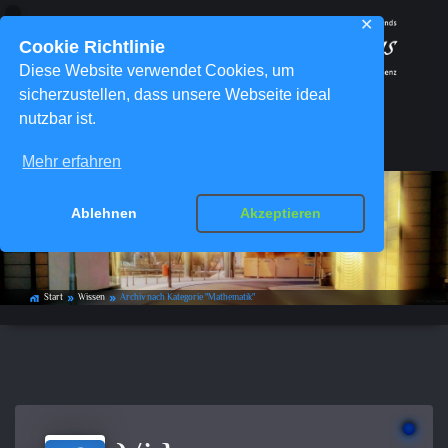
✕
Cookie Richtlinie
Diese Website verwendet Cookies, um
sicherzustellen, dass unsere Webseite ideal
nutzbar ist.
Menü
Mehr erfahren
Ablehnen
Akzeptieren
Kategorie-Archiv:
Mathematik
Start
Wissen
Archiv nach Kategorie "Mathematik"
home_work
double_arrow
double_arrow