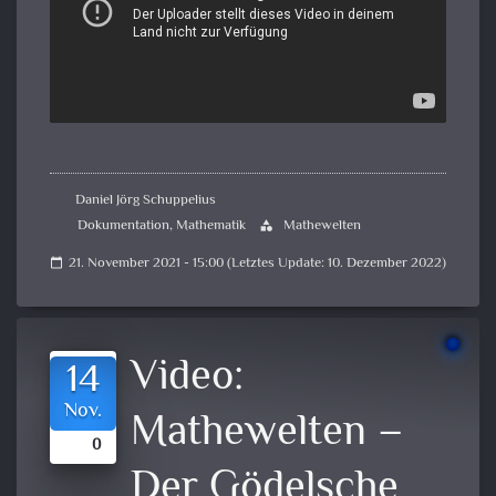
Daniel Jörg Schuppelius
Dokumentation
,
Mathematik
Mathewelten
category
21. November 2021 - 15:00 (Letztes Update: 10. Dezember 2022)
calendar_today
Video:
14
Nov.
Mathewelten –
0
Der Gödelsche