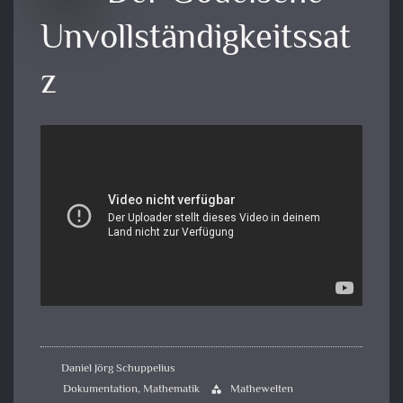
Unvollständigkeitssat
z
Daniel Jörg Schuppelius
Dokumentation
,
Mathematik
Mathewelten
category