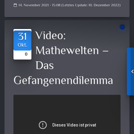
14. November 2021 - 15:08 (Letztes Update: 10. Dezember 2022)
calendar_today
Video:
31
Okt.
Mathewelten –
0
Das
Gefangenendilemma