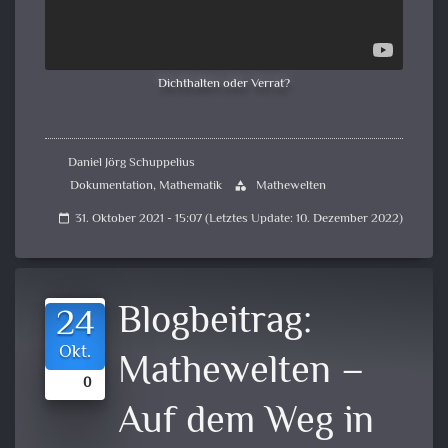
Dichthalten oder Verrat?
Daniel Jörg Schuppelius
Dokumentation
,
Mathematik
Mathewelten
category
31. Oktober 2021 - 15:07 (Letztes Update: 10. Dezember 2022)
calendar_today
Blogbeitrag:
24
Okt.
Mathewelten –
0
Auf dem Weg in