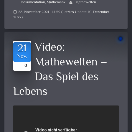
Dokumentation
,
Mathematik
Mathewelten
category
28. November 2021 - 14:59 (Letztes Update: 10. Dezember
calendar_today
2022)
Video:
21
Nov.
Mathewelten –
0
Das Spiel des
Lebens