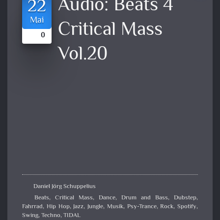
Audio:
Beats 4
22
Mai
Critical Mass
0
Vol.20
Daniel Jörg Schuppelius
Beats
,
Critical Mass
,
Dance
,
Drum and Bass
,
Dubstep
,
Fahrrad
,
Hip Hop
,
Jazz
,
Jungle
,
Musik
,
Psy-Trance
,
Rock
,
Spotify
,
Swing
,
Techno
,
TIDAL