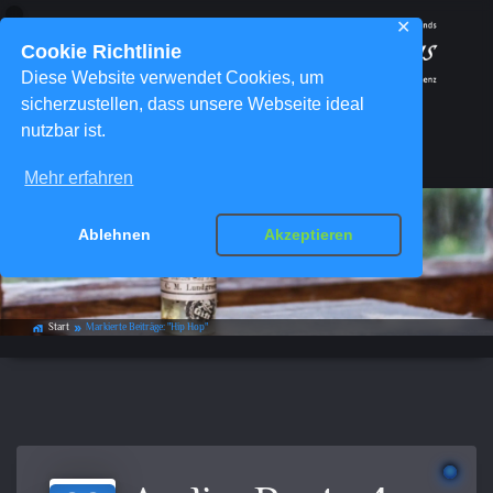
✕
Cookie Richtlinie
Diese Website verwendet Cookies, um
sicherzustellen, dass unsere Webseite ideal
nutzbar ist.
Menü
Mehr erfahren
Ablehnen
Akzeptieren
Schlagwort-Archiv:
Hip Hop
Start
Markierte Beiträge: "Hip Hop"
home_work
double_arrow