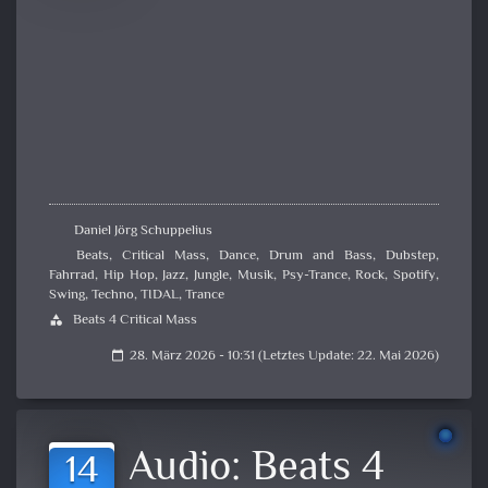
Daniel Jörg Schuppelius
Beats
,
Critical Mass
,
Dance
,
Drum and Bass
,
Dubstep
,
Fahrrad
,
Hip Hop
,
Jazz
,
Jungle
,
Musik
,
Psy-Trance
,
Rock
,
Spotify
,
Swing
,
Techno
,
TIDAL
,
Trance
Beats 4 Critical Mass
category
28. März 2026 - 10:31 (Letztes Update: 22. Mai 2026)
calendar_today
Audio:
Beats 4
14