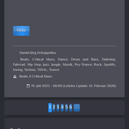
Mehr
Daniel Jörg Schuppelius
Beats
,
Critical Mass
,
Dance
,
Drum and Bass
,
Dubstep
,
Fahrrad
,
Hip Hop
,
Jazz
,
Jungle
,
Musik
,
Psy-Trance
,
Rock
,
Spotify
,
Swing
,
Techno
,
TIDAL
,
Trance
Beats 4 Critical Mass
category
19. Juli 2025 - 00:09 (Letztes Update: 14. Februar 2026)
calendar_today
1
2
3
4
5
6