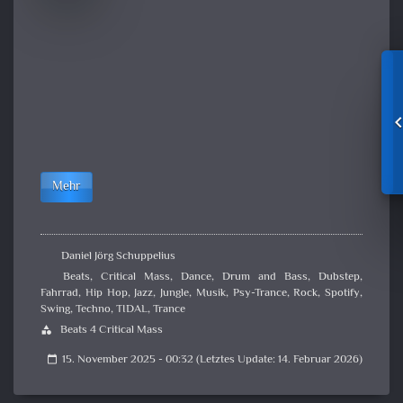
Mehr
Daniel Jörg Schuppelius
Beats
,
Critical Mass
,
Dance
,
Drum and Bass
,
Dubstep
,
Fahrrad
,
Hip Hop
,
Jazz
,
Jungle
,
Musik
,
Psy-Trance
,
Rock
,
Spotify
,
Swing
,
Techno
,
TIDAL
,
Trance
Beats 4 Critical Mass
category
15. November 2025 - 00:32 (Letztes Update: 14. Februar 2026)
calendar_today