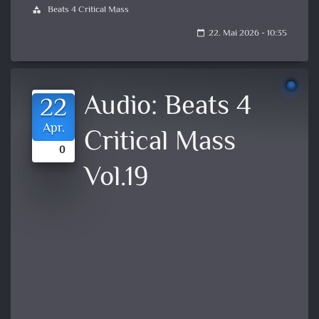
Beats 4 Critical Mass
category
22. Mai 2026 - 10:35
calendar_today
Audio:
Beats 4
22
Apr.
Critical Mass
0
Vol.19