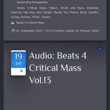
Daniel Jörg Schuppelius
Beats
,
Critical Mass
,
Dance
,
Drum and Bass
,
Dubstep
,
Fahrrad
,
Hip Hop
,
Jazz
,
Jungle
,
Musik
,
Psy-Trance
,
Rock
,
Spotify
,
Swing
,
Techno
,
TIDAL
,
Trance
Beats 4 Critical Mass
category
22. September 2025 - 22:47 (Letztes Update: 14. Februar 2026)
calendar_today
Audio:
Beats 4
19
Juli
Critical Mass
0
Vol.13