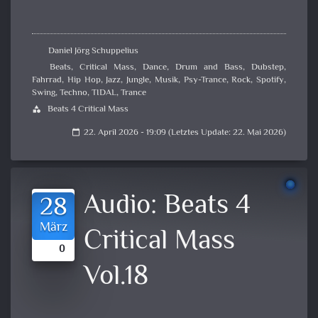
Daniel Jörg Schuppelius
Beats
,
Critical Mass
,
Dance
,
Drum and Bass
,
Dubstep
,
Fahrrad
,
Hip Hop
,
Jazz
,
Jungle
,
Musik
,
Psy-Trance
,
Rock
,
Spotify
,
Swing
,
Techno
,
TIDAL
,
Trance
Beats 4 Critical Mass
category
22. April 2026 - 19:09 (Letztes Update: 22. Mai 2026)
calendar_today
Audio:
Beats 4
28
März
Critical Mass
0
Vol.18