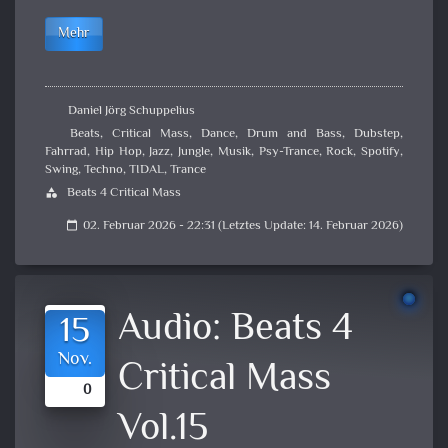
Mehr
Daniel Jörg Schuppelius
Beats
,
Critical Mass
,
Dance
,
Drum and Bass
,
Dubstep
,
Fahrrad
,
Hip Hop
,
Jazz
,
Jungle
,
Musik
,
Psy-Trance
,
Rock
,
Spotify
,
Swing
,
Techno
,
TIDAL
,
Trance
Beats 4 Critical Mass
category
02. Februar 2026 - 22:31 (Letztes Update: 14. Februar 2026)
calendar_today
Audio:
Beats 4
15
Nov.
Critical Mass
0
Vol.15