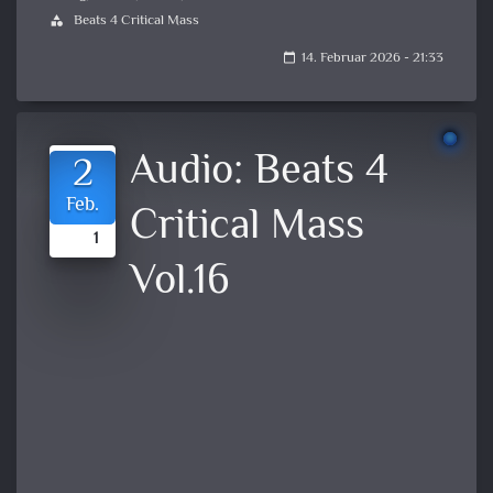
Beats 4 Critical Mass
category
14. Februar 2026 - 21:33
calendar_today
Audio:
Beats 4
2
Feb.
Critical Mass
1
Vol.16