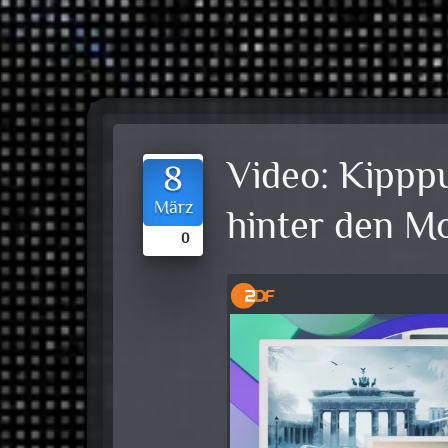
Video:
Kipppu
8
März
hinter den M
0