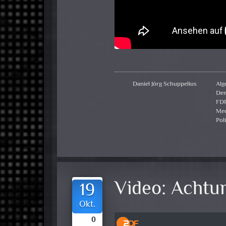
Daniel Jörg Schuppelius
Alg
Dem
FD
Med
Poli
Video:
Achtun
19
Okt.
0