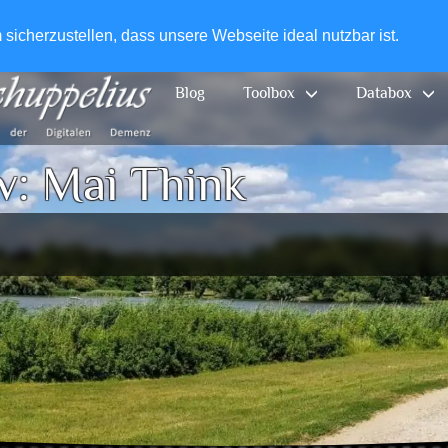
+49-
icherzustellen, dass unsere Webseite ideal nutzbar ist.
Blog
Toolbox
Databox
v:
Mai Think