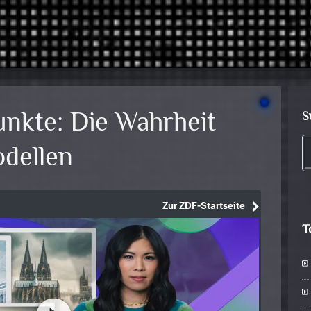
nkte: Die Wahrheit
S
odellen
T