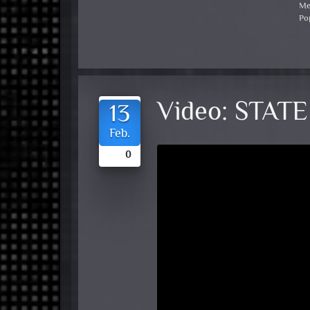
Me
Po
Video:
STAT
13
Feb.
0