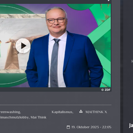
reenwashing
,
Kapitalismus
,
category
MAITHINK X
limaschmutzlobby
,
Mai Think
J
19. Oktober 2023 - 22:05
calendar_today