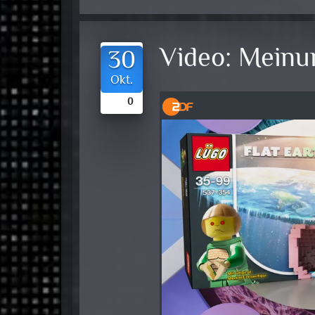
Video:
Meinun
30
Okt.
0