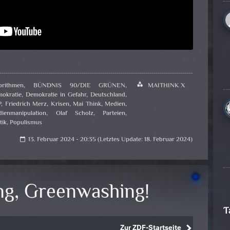
orithmen
,
BÜNDNIS 90/DIE GRÜNEN
,
category
MAITHINK X
okratie
,
Demokratie in Gefahr
,
Deutschland
,
P
,
Friedrich Merz
,
Krisen
,
Mai Think
,
Medien
,
ienmanipulation
,
Olaf Scholz
,
Parteien
,
tik
,
Populismus
13. Februar 2024 - 20:35 (Letztes Update: 18. Februar 2024)
calendar_today
g, Greenwashing!
T