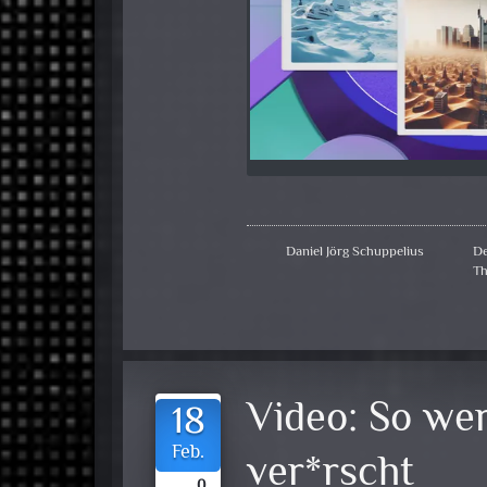
Daniel Jörg Schuppelius
De
Th
Video:
So wer
18
Feb.
ver*rscht
0