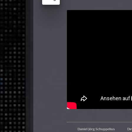
Daniel Jörg Schuppelius
De