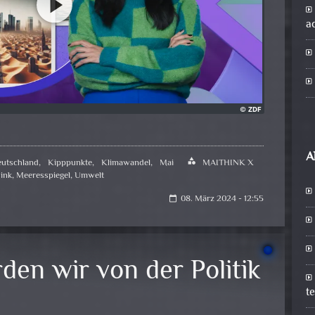
a
A
utschland
,
Kipppunkte
,
Klimawandel
,
Mai
category
MAITHINK X
ink
,
Meeresspiegel
,
Umwelt
08. März 2024 - 12:55
calendar_today
den wir von der Politik
t