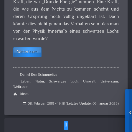
Kraft, die wir „Dunkle Energie“ nennen. Eine Kraft,
die wie aus dem Nichts zu kommen scheint und
deren Ursprung noch völlig ungeklärt ist. Doch
könnte dies nicht genau das Verhalten sein, das man
von der Physik innerhalb eines schwarzen Lochs
erwarten würde?
Weiterlesen
Daniel Jörg Schuppelius
Leben
,
Natur
,
Schwarzes Loch
,
Umwelt
,
Universum
,
Weltraum
Ideen
category
08. Februar 2019 - 19:18 (Letztes Update: 03. Januar 2025)
calendar_today
1