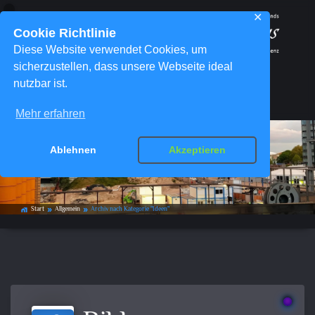
✕
Cookie Richtlinie
Diese Website verwendet Cookies, um
sicherzustellen, dass unsere Webseite ideal
nutzbar ist.
Menü
Mehr erfahren
Ablehnen
Akzeptieren
Kategorie-Archiv:
Ideen
Start
Allgemein
Archiv nach Kategorie "Ideen"
home_work
double_arrow
double_arrow