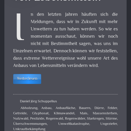
I
n den letzten Jahren häuften sich die
Meldungen, dass wir in Zukunft mit mehr
Unwettern zu tun haben werden. So wie es
momentan ausschaut, können wir noch
nicht mit Bestimmtheit sagen, was uns im
Einzelnen erwartet. Dennoch können wir feststellen,
dass extreme Wetterereignisse wohl unsere Art des
Anbaus von Lebensmitteln verändern wird.
Weiterlesen
Daniel Jörg Schuppelius
Abholzung
,
Anbau
,
Anbaufläche
,
Bauern
,
Dürre
,
Felder
,
Getreide
,
Glyphosat
,
Klimawandel
,
Mais
,
Massensterben
,
Nutzwald
,
Pestizide
,
Regenwald
,
Regenwälder
,
Starkregen
,
Stürme
,
Überschwemmungen
,
Umweltkatastrophe
,
Ungeziefer
,
Unkrautbekämpfung