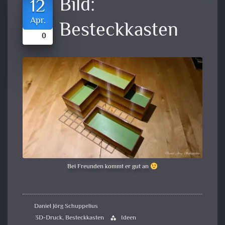
Bild:
12
Apr.
Besteckkasten
0
Bei Freunden kommt er gut an
Daniel Jörg Schuppelius
3D-Druck
,
Besteckkasten
Ideen
category