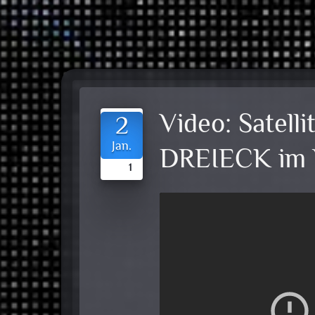
Video:
Satell
2
Jan.
DREIECK im
1