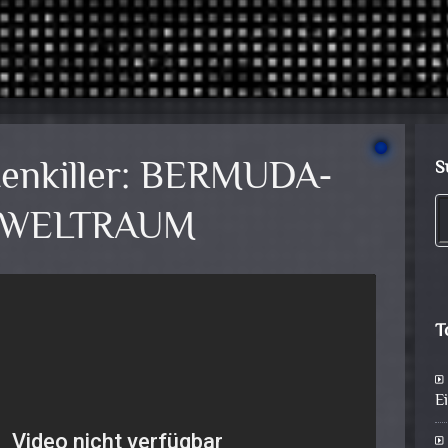
itenkiller: BERMUDA-
S
 WELTRAUM
T
E