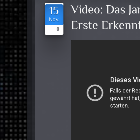
Video:
Das J
15
Nov.
Erste Erkennt
0