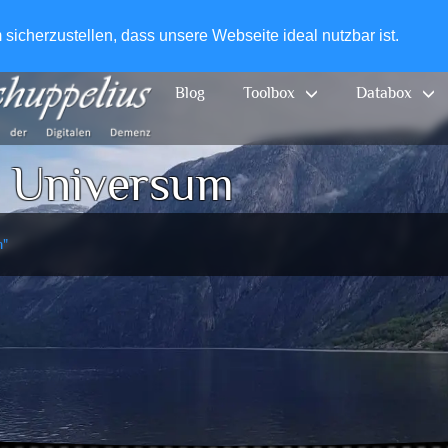
+49-
icherzustellen, dass unsere Webseite ideal nutzbar ist.
Blog
Toolbox
Databox
:
Universum
m"