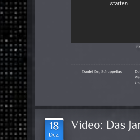
Er
Daniel Jörg Schuppelius
Do
We
Un
Video:
Das J
18
Dez.