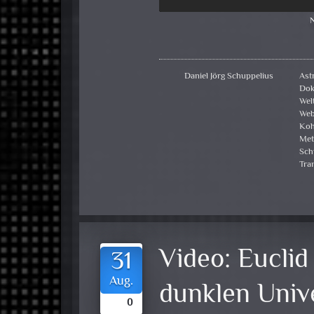
N
Daniel Jörg Schuppelius
Ast
Dok
Wel
Web
Koh
Met
Sch
Tran
Video:
Euclid
31
Aug.
dunklen Uni
0