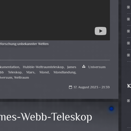
forschung unbekannter Welten
kumentation
,
Hubble-Weltraumteleskop
,
James
category
Universum
bb Teleskop
,
Mars
,
Mond
,
Mondlandung
,
iversum
,
Weltraum
K
17. August 2023 - 21:39
calendar_today
ames-Webb-Teleskop