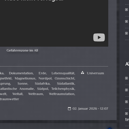
Gefahrenzone im All
A
ika
,
Dokumentation
,
Erde
,
Lebensqualität
,
category
Universum
netfeld
,
Magnetismus
,
Nordpol
,
Ozonschicht
,
sprung
,
Sonne
,
Südafrika
,
Südatlantik
,
atlantische Anomalie
,
Südpol
,
Teilchenphysik
,
welt
,
Weltall
,
Weltraum
,
Weltraumstation
,
traumwetter
02. Januar 2026 - 12:07
calendar_today
t