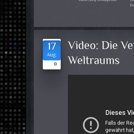
Eu
Video:
Die V
17
Aug.
Weltraums
0