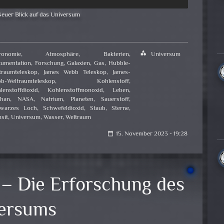
euer Blick auf das Universum
ronomie
,
Atmosphäre
,
Bakterien
,
category
Universum
umentation
,
Forschung
,
Galaxien
,
Gas
,
Hubble-
traumteleskop
,
James Webb Teleskop
,
James-
b-Weltraumteleskop
,
Kohlenstoff
,
lenstoffdioxid
,
Kohlenstoffmonoxid
,
Leben
,
han
,
NASA
,
Natrium
,
Planeten
,
Sauerstoff
,
warzes Loch
,
Schwefeldioxid
,
Staub
,
Sterne
,
sit
,
Universum
,
Wasser
,
Weltraum
15. November 2023 - 19:28
calendar_today
 – Die Erforschung des
versums