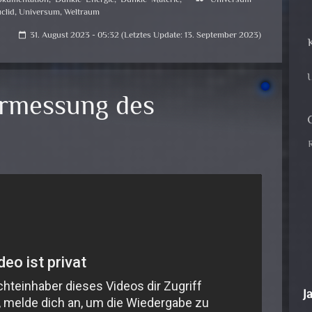
clid
,
Universum
,
Weltraum
31. August 2023 - 05:32 (Letztes Update: 13. September 2023)
calendar_today
ermessung des
J