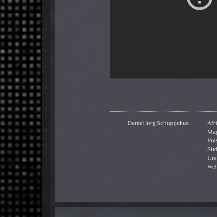
Daniel Jörg Schuppelius
Afr
Mag
Pol
Süd
Um
Wel