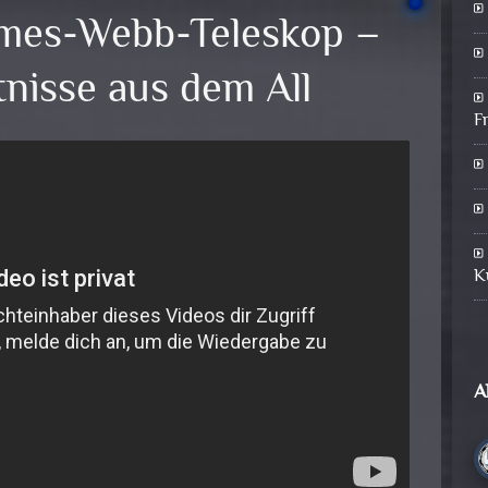
ames-Webb-Teleskop –
nisse aus dem All
F
K
A