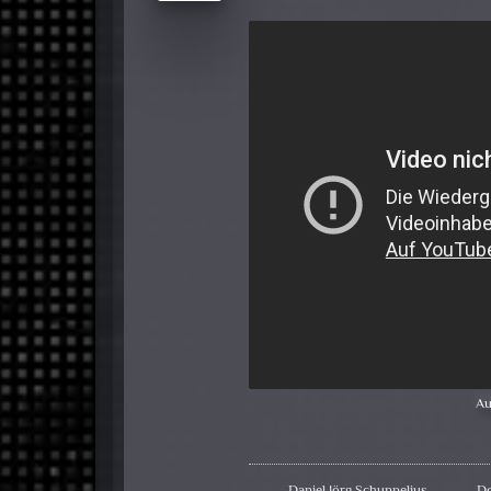
Au
Daniel Jörg Schuppelius
Do