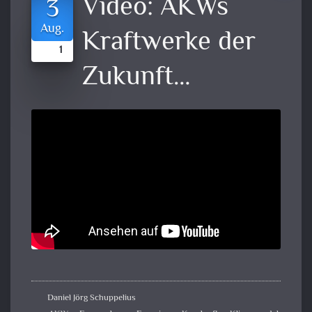
Video:
AKWs
3
Aug.
Kraftwerke der
1
Zukunft…
Daniel Jörg Schuppelius