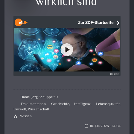
wirklich sind
Daniel Jörg Schuppelius
Dokumentation
,
Geschichte
,
Intelligenz
,
Lebensqualität
,
Umwelt
,
Wissenschaft
Wissen
category
10. Juli 2026 - 14:04
calendar_today