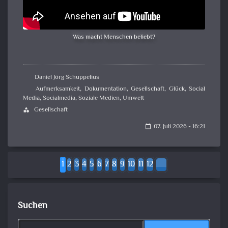
Was macht Menschen beliebt?
Daniel Jörg Schuppelius
Aufmerksamkeit
,
Dokumentation
,
Gesellschaft
,
Glück
,
Social
Media
,
Socialmedia
,
Soziale Medien
,
Umwelt
Gesellschaft
category
07. Juli 2026 - 16:21
calendar_today
1
2
3
4
5
6
7
8
9
10
11
12
Suchen