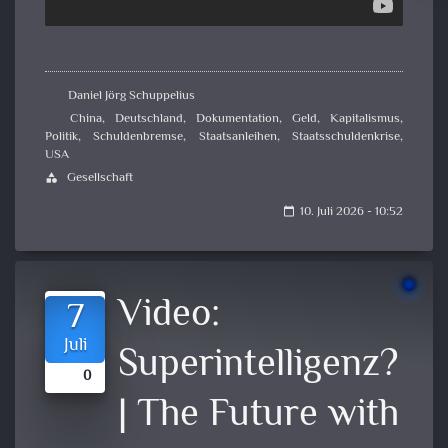
Daniel Jörg Schuppelius
China
,
Deutschland
,
Dokumentation
,
Geld
,
Kapitalismus
,
Politik
,
Schuldenbremse
,
Staatsanleihen
,
Staatsschuldenkrise
,
USA
Gesellschaft
category
10. Juli 2026 - 10:52
calendar_today
Video:
7
Juli
Superintelligenz?
0
| The Future with