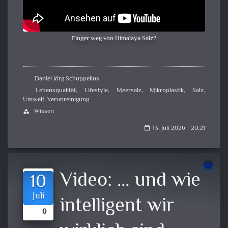
Finger weg von Himalaya Salz?
Daniel Jörg Schuppelius
Lebensqualität
,
Lifestyle
,
Meersalz
,
Mikroplastik
,
Salz
,
Umwelt
,
Verunreinigung
Wissen
category
13. Juli 2026 - 20:21
calendar_today
Video:
… und wie
10
Juli
intelligent wir
0