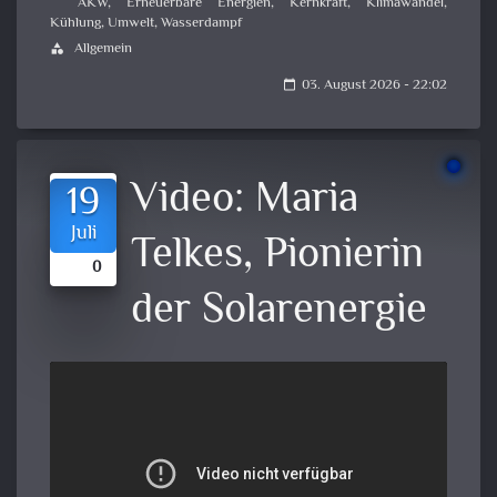
AKW
,
Erneuerbare Energien
,
Kernkraft
,
Klimawandel
,
Kühlung
,
Umwelt
,
Wasserdampf
Allgemein
category
03. August 2026 - 22:02
calendar_today
Video:
Maria
19
Juli
Telkes, Pionierin
0
der Solarenergie