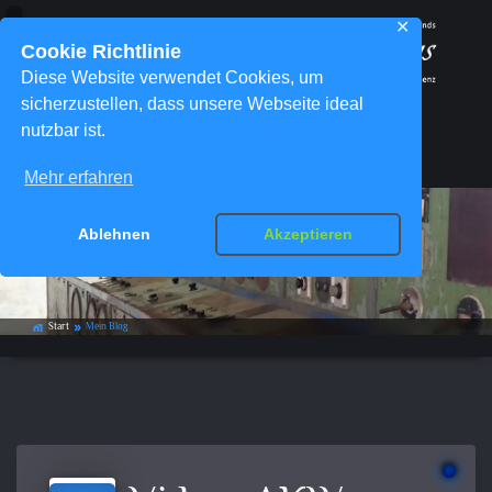
✕
Cookie Richtlinie
Diese Website verwendet Cookies, um
sicherzustellen, dass unsere Webseite ideal
nutzbar ist.
Menü
Mehr erfahren
Ablehnen
Akzeptieren
Mein Blog
Start
Mein Blog
home_work
double_arrow