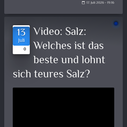
17. Juli 2026 - 19:16
calendar_today
Video:
Salz:
13
Juli
Welches ist das
0
beste und lohnt
sich teures Salz?