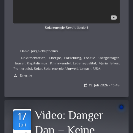
Solarenergie Revolutioniert
Daniel Jörg Schuppelius
Dokumentation
,
Energie
,
Forschung
,
Fossile Energieträger
,
Häuser
,
Kapitalismus
,
Klimawandel
,
Lebensqualität
,
Maria Telkes
,
Pioniergeist
,
Solar
,
Solarenergie
,
Umwelt
,
Ungarn
,
USA
Energie
category
19. Juli 2026 - 13:49
calendar_today
Video:
Danger
17
Juli
Dan – Keine