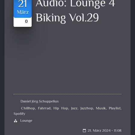
Audio:
Lounge 4
21
März
Biking Vol.29
0
Daniel Jörg Schuppelius
Chillhop
,
Fahrrad
,
Hip Hop
,
Jazz
,
Jazzhop
,
Musik
,
Playlist
,
Spotify
Lounge
category
21. März 2024 - 11:08
calendar_today