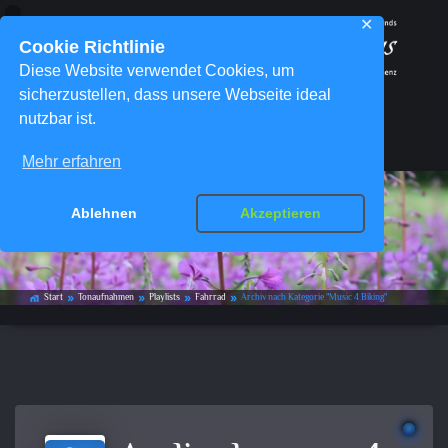
✕
Cookie Richtlinie
Diese Website verwendet Cookies, um
sicherzustellen, dass unsere Webseite ideal
nutzbar ist.
Menü
Mehr erfahren
Ablehnen
Akzeptieren
Kategorie-Archiv:
Music 4 Biking
Start
Tonaufnahmen
Playlists
Fahrrad
Archiv nach Kategorie "Music 4 Biking"
home_work
double_arrow
double_arrow
double_arrow
double_arrow