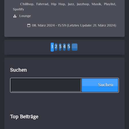
Chillhop
,
Fahrrad
,
Hip Hop
,
Jazz
,
Jazzhop
,
Musik
,
Playlist
,
Spotify
Lounge
category
08. März 2024 - 15:59 (Letztes Update: 21. März 2024)
calendar_today
1
2
3
4
5
Suchen
Suchen
Top Beiträge