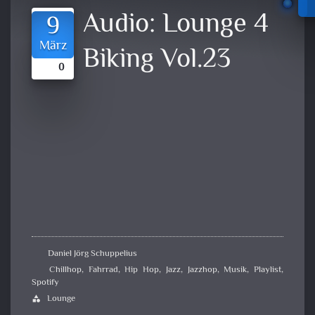
Audio:
Lounge 4
9
März
Biking Vol.23
0
Daniel Jörg Schuppelius
Chillhop
,
Fahrrad
,
Hip Hop
,
Jazz
,
Jazzhop
,
Musik
,
Playlist
,
Spotify
Lounge
category