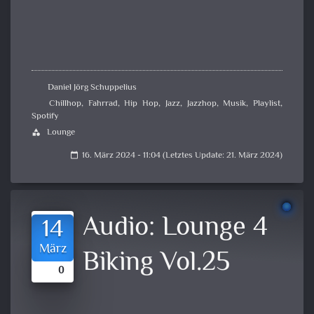
Daniel Jörg Schuppelius
Chillhop
,
Fahrrad
,
Hip Hop
,
Jazz
,
Jazzhop
,
Musik
,
Playlist
,
Spotify
Lounge
category
16. März 2024 - 11:04 (Letztes Update: 21. März 2024)
calendar_today
Audio:
Lounge 4
14
März
Biking Vol.25
0