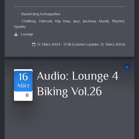
Daniel Jörg Schuppelius
Chillhop
,
Fahrrad
,
Hip Hop
,
Jazz
,
Jazzhop
,
Musik
,
Playlist
,
Spotify
Lounge
category
17. März 2024 - 17:18 (Letztes Update: 21. März 2024)
calendar_today
Audio:
Lounge 4
16
März
Biking Vol.26
0