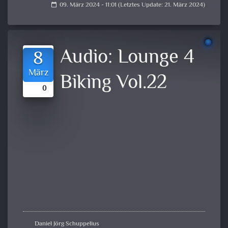
09. März 2024 - 11:01 (Letztes Update: 21. März 2024)
calendar_today
Audio:
Lounge 4
8
März
Biking Vol.22
0
Daniel Jörg Schuppelius