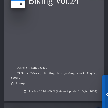
Biking Vol.24
0
Daniel Jörg Schuppelius
Chillhop
,
Fahrrad
,
Hip Hop
,
Jazz
,
Jazzhop
,
Musik
,
Playlist
,
Spotify
Lounge
category
12. März 2024 - 09:01 (Letztes Update: 21. März 2024)
calendar_today