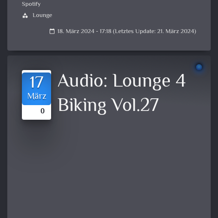
Spotify
Lounge
category
18. März 2024 - 17:18 (Letztes Update: 21. März 2024)
calendar_today
Audio:
Lounge 4
17
März
Biking Vol.27
0