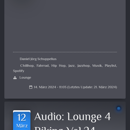
Daniel Jörg Schuppelius
Chillhop
,
Fahrrad
,
Hip Hop
,
Jazz
,
Jazzhop
,
Musik
,
Playlist
,
Spotify
Lounge
category
14. März 2024 - 11:03 (Letztes Update: 21. März 2024)
calendar_today
Audio:
Lounge 4
12
März