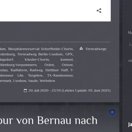
lam
,
Biosphärenreservat Schorfheide-Chorin
,
category
Fernradwege
ndenburg
,
Fernradweg Berlin-Usedom
,
GPX
,
ingsdorf
,
Kloster-Chorin
,
komoot
,
klenburg-Vorpommern
,
Osten
,
Ostsee
,
nzlau
,
Radfahren
,
Radweg
,
Stettiner Haff
,
T-
donneur Lite
,
Torgelow
,
TX-Randonneur
,
ermark
,
Usedom
,
Vaude
,
Werbelow
20. Juli 2020 - 23:59 (Letztes Update: 03. Juni 2025)
calendar_today
our von Bernau nach
J