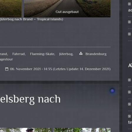
a
Gut ausgebaut
(Jüterbog nach Brand – Tropical Islands)
rand
,
Fahrrad
,
Flaeming-Skate
,
Jüterbog
,
category
Brandenburg
agestour
A
06. November 2021 - 14:35 (Letztes Update: 14. Dezember 2021)
calendar_today
elsberg nach
t