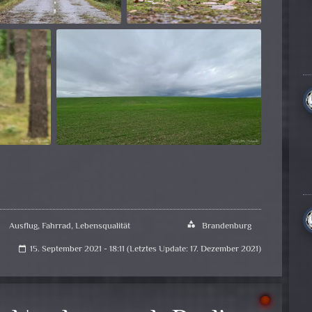
Ausflug
,
Fahrrad
,
Lebensqualität
category
Brandenburg
15. September 2021 - 18:11 (Letztes Update: 17. Dezember 2021)
calendar_today