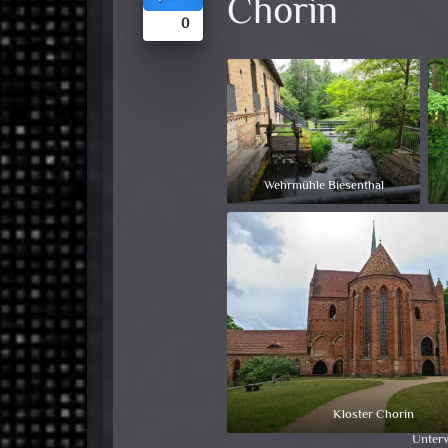
Chorin
0
Wehrmühle Biesenthal
Kloster Chorin
Unterw