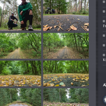
F
K
A