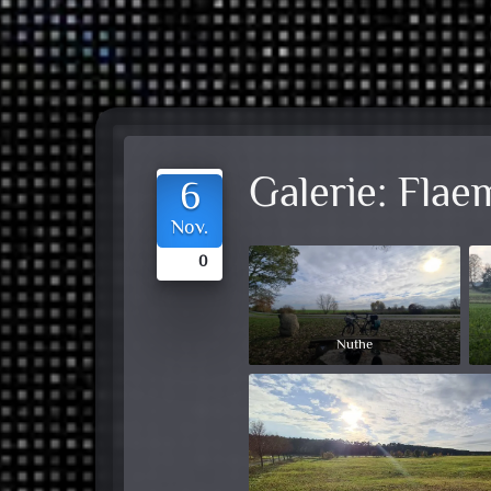
Galerie:
Flae
6
Nov.
0
Nuthe