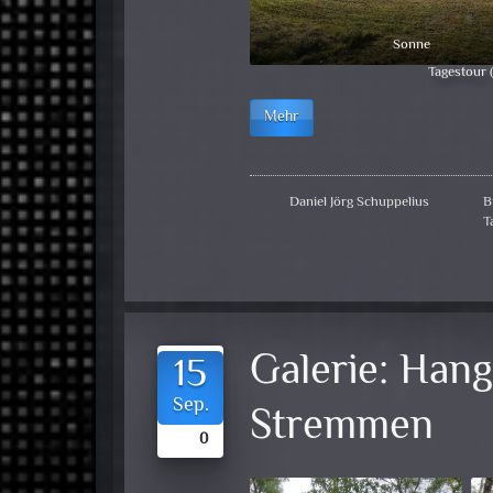
Sonne
Tagestour 
Mehr
Daniel Jörg Schuppelius
B
T
Galerie:
Hang
15
Sep.
Stremmen
0