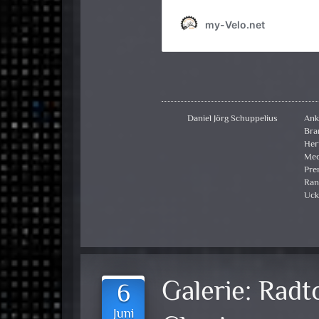
Daniel Jörg Schuppelius
Ank
Bra
Her
Mec
Pre
Ran
Uck
Galerie:
Radt
6
Juni