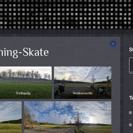
ming-Skate
S
Treibjadg
Wolkenwelle
T