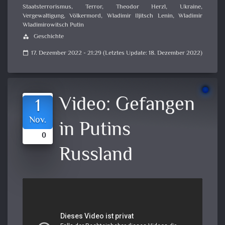
Staatsterrorismus
,
Terror
,
Theodor Herzl
,
Ukraine
,
Vergewaltigung
,
Völkermord
,
Wladimir Iljitsch Lenin
,
Wladimir
Wladimirowitsch Putin
Geschichte
category
17. Dezember 2022 - 21:29 (Letztes Update: 18. Dezember 2022)
calendar_today
Video:
Gefangen
1
Nov.
in Putins
0
Russland