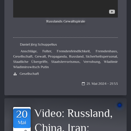
Russlands Gewaltspirale
Daniel Jörg Schuppelius
Anschläge
,
Folter
,
Fremdenfeindlichkeit
,
Fremdenhass
,
Gesellschaft
,
Gewalt
,
Propaganda
,
Russland
,
Sicherheitspersonal
,
Staatliche Übergriffe
,
Staatsterrorismus
,
Verrohung
,
Wladimir
Wladimirowitsch Putin
Gesellschaft
category
21. Mai 2024 - 21:53
calendar_today
Video:
Russland,
20
Mai
China, Iran: