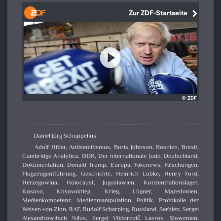
Daniel Jörg Schuppelius
Adolf Hitler
,
Antisemitismus
,
Boris Johnson
,
Bosnien
,
Brexit
,
Cambridge Analytica
,
DDR
,
Der internationale Jude
,
Deutschland
,
Dokumentation
,
Donald Trump
,
Europa
,
Fakenews
,
Fälschungen
,
Flugzeugentführung
,
Geschichte
,
Heinrich Lübke
,
Henry Ford
,
Herzegowina
,
Holocaust
,
Jugoslawien
,
Konzentrationslager
,
Kosovo
,
Kosovokrieg
,
Krieg
,
Lügner
,
Mazedonien
,
Medienkompetenz
,
Medienmanipulation
,
Politik
,
Protokolle der
Weisen von Zion
,
RAF
,
Rudolf Scharping
,
Russland
,
Serbien
,
Sergei
Alexandrowitsch Nilus
,
Sergej Viktorovič Lavrov
,
Slowenien
,