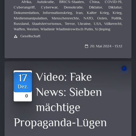
Afrika
,
Autokratie
,
BRICS-Staaten
,
China
,
COVID-19
,
Cyberangriff
,
Cyberwar
,
Demokratie
,
Diktator
,
Diktatur
,
Dokumentation
,
Informationskrieg
,
Iran
,
Kalter Krieg
,
Krieg
,
Medienmanipulation
,
Menschenrechte
,
NATO
,
Osten
,
Politik
,
Russland
,
Staatsterrorismus
,
Terror
,
Ukraine
,
USA
,
Völkerecht
,
Waffen
,
Westen
,
Wladimir Wladimirowitsch Putin
,
Xi Jinping
Gesellschaft
category
20. Mai 2024 - 13:12
calendar_today
Video:
Fake
17
Dez.
News: Sieben
0
mächtige
Propaganda-Lügen