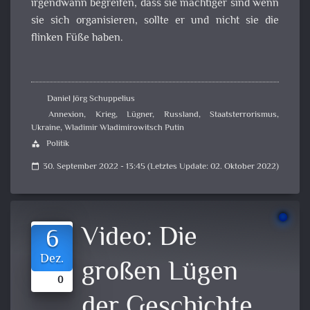
irgendwann begreifen, dass sie mächtiger sind wenn
sie sich organisieren, sollte er und nicht sie die
flinken Füße haben.
Daniel Jörg Schuppelius
Annexion
,
Krieg
,
Lügner
,
Russland
,
Staatsterrorismus
,
Ukraine
,
Wladimir Wladimirowitsch Putin
Politik
category
30. September 2022 - 13:45 (Letztes Update: 02. Oktober 2022)
calendar_today
Video:
Die
6
Dez.
großen Lügen
0
der Geschichte