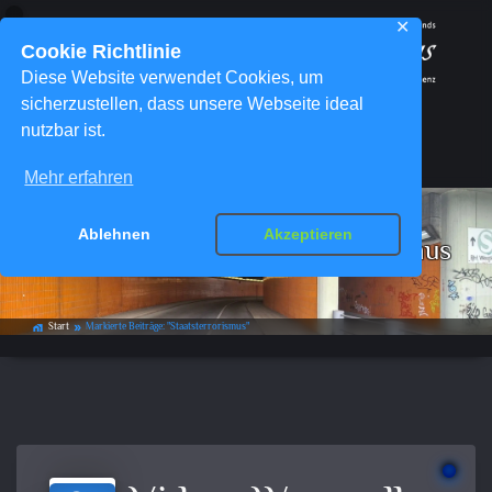
✕
Cookie Richtlinie
Diese Website verwendet Cookies, um
sicherzustellen, dass unsere Webseite ideal
nutzbar ist.
Menü
Mehr erfahren
Ablehnen
Akzeptieren
Schlagwort-Archiv:
Staatsterrorismus
Start
Markierte Beiträge: "Staatsterrorismus"
home_work
double_arrow