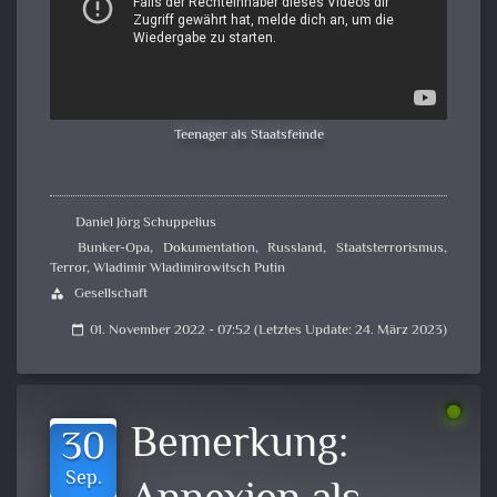
Teenager als Staatsfeinde
Daniel Jörg Schuppelius
Bunker-Opa
,
Dokumentation
,
Russland
,
Staatsterrorismus
,
Terror
,
Wladimir Wladimirowitsch Putin
Gesellschaft
category
01. November 2022 - 07:52 (Letztes Update: 24. März 2023)
calendar_today
Bemerkung:
30
Sep.