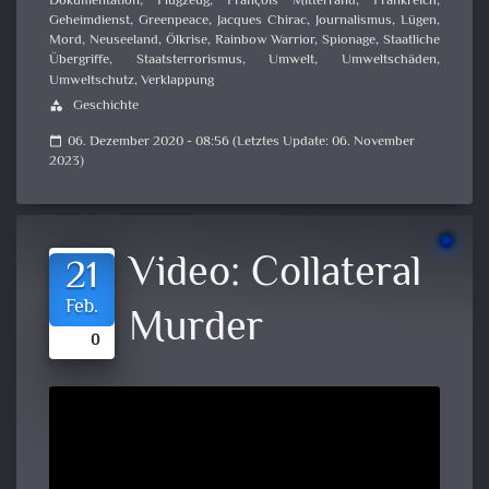
Dokumentation
,
Flugzeug
,
François Mitterrand
,
Frankreich
,
Geheimdienst
,
Greenpeace
,
Jacques Chirac
,
Journalismus
,
Lügen
,
Mord
,
Neuseeland
,
Ölkrise
,
Rainbow Warrior
,
Spionage
,
Staatliche
Übergriffe
,
Staatsterrorismus
,
Umwelt
,
Umweltschäden
,
Umweltschutz
,
Verklappung
Geschichte
category
06. Dezember 2020 - 08:56 (Letztes Update: 06. November
calendar_today
2023)
Video:
Collateral
21
Feb.
Murder
0