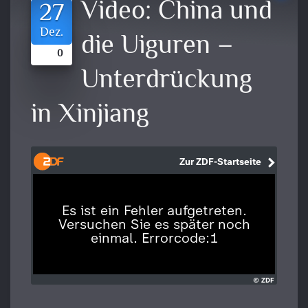
Video:
China und
27
Dez.
die Uiguren –
0
Unterdrückung
in Xinjiang