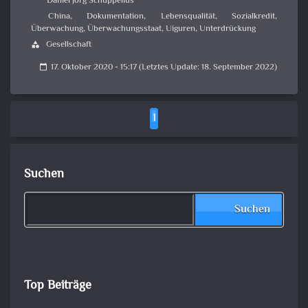
Daniel Jörg Schuppelius
China
,
Dokumentation
,
Lebensqualität
,
Sozialkredit
,
Überwachung
,
Überwachungsstaat
,
Uiguren
,
Unterdrückung
Gesellschaft
category
17. Oktober 2020 - 15:17 (Letztes Update: 18. September 2022)
calendar_today
1
Suchen
Suchen
Top Beiträge