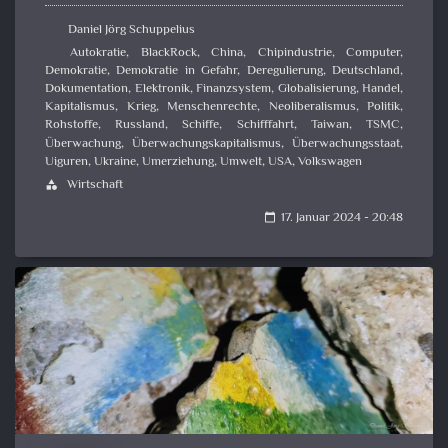
Daniel Jörg Schuppelius
Autokratie
,
BlackRock
,
China
,
Chipindustrie
,
Computer
,
Demokratie
,
Demokratie in Gefahr
,
Deregulierung
,
Deutschland
,
Dokumentation
,
Elektronik
,
Finanzsystem
,
Globalisierung
,
Handel
,
Kapitalismus
,
Krieg
,
Menschenrechte
,
Neoliberalismus
,
Politik
,
Rohstoffe
,
Russland
,
Schiffe
,
Schifffahrt
,
Taiwan
,
TSMC
,
Überwachung
,
Überwachungskapitalismus
,
Überwachungsstaat
,
Uiguren
,
Ukraine
,
Umerziehung
,
Umwelt
,
USA
,
Volkswagen
Wirtschaft
category
17. Januar 2024 - 20:48
calendar_today