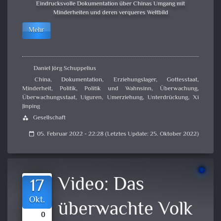
Eindrucksvolle Dokumentation über Chinas Umgang mit
Minderheiten und deren verqueres Weltbild
Mehr
Daniel Jörg Schuppelius
China
,
Dokumentation
,
Erziehungslager
,
Gottesstaat
,
Minderheit
,
Politik
,
Politik und Wahnsinn
,
Überwachung
,
Überwachungsstaat
,
Uiguren
,
Umerziehung
,
Unterdrückung
,
Xi
Jinping
Gesellschaft
category
05. Februar 2022 - 22:28 (Letztes Update: 25. Oktober 2022)
calendar_today
Video:
Das
17
Okt.
überwachte Volk
0