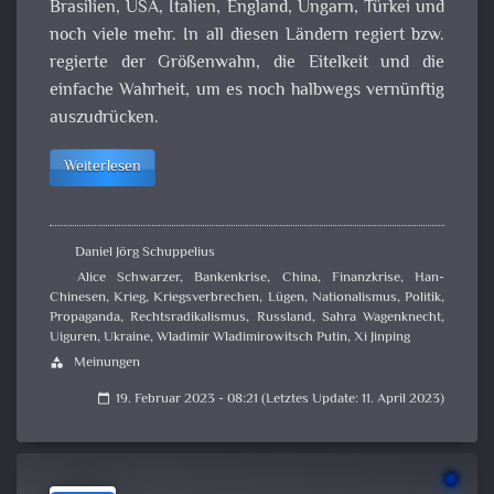
Brasilien, USA, Italien, England, Ungarn, Türkei und
noch viele mehr. In all diesen Ländern regiert bzw.
regierte der Größenwahn, die Eitelkeit und die
einfache Wahrheit, um es noch halbwegs vernünftig
auszudrücken.
Weiterlesen
Daniel Jörg Schuppelius
Alice Schwarzer
,
Bankenkrise
,
China
,
Finanzkrise
,
Han-
Chinesen
,
Krieg
,
Kriegsverbrechen
,
Lügen
,
Nationalismus
,
Politik
,
Propaganda
,
Rechtsradikalismus
,
Russland
,
Sahra Wagenknecht
,
Uiguren
,
Ukraine
,
Wladimir Wladimirowitsch Putin
,
Xi Jinping
Meinungen
category
19. Februar 2023 - 08:21 (Letztes Update: 11. April 2023)
calendar_today