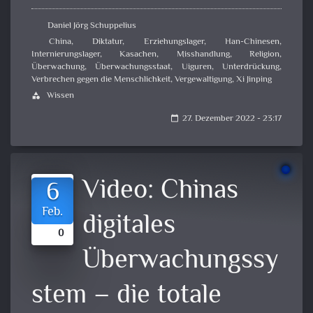
Daniel Jörg Schuppelius
China
,
Diktatur
,
Erziehungslager
,
Han-Chinesen
,
Internierungslager
,
Kasachen
,
Misshandlung
,
Religion
,
Überwachung
,
Überwachungsstaat
,
Uiguren
,
Unterdrückung
,
Verbrechen gegen die Menschlichkeit
,
Vergewaltigung
,
Xi Jinping
Wissen
category
27. Dezember 2022 - 23:17
calendar_today
Video:
Chinas
6
Feb.
digitales
0
Überwachungssy
stem – die totale