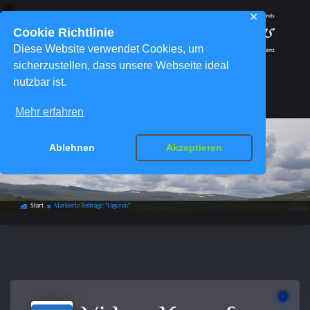
✕
Cookie Richtlinie
Diese Website verwendet Cookies, um
sicherzustellen, dass unsere Webseite ideal
nutzbar ist.
Menü
Mehr erfahren
Ablehnen
Akzeptieren
Schlagwort-Archiv:
Uiguren
Start
Markierte Beiträge: "Uiguren"
home_work
double_arrow