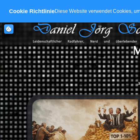
Cookie Richtlinie
Diese Website verwendet Cookies, um s
cookie
M
A