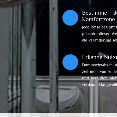
Bestimme d
Komfortzone
Jede Reise beginnt 
pflastere diesen We
die Veränderung sei
Erkenne Nutz
Dummschwätzer und
Zeit nicht von Ande
und lass dich nic
verdammt langweili