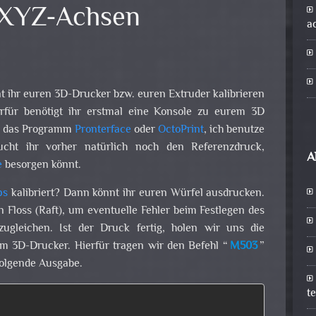
 XYZ-Achsen
a
t ihr euren 3D-Drucker bzw. euren Extruder kalibrieren
erfür benötigt ihr erstmal eine Konsole zu eurem 3D
ür das Programm
Pronterface
oder
OctoPrint
, ich benutze
ucht ihr vorher natürlich noch den Referenzdruck,
A
e
besorgen könnt.
ps
kalibriert? Dann könnt ihr euren Würfel ausdrucken.
n Floss (Raft), um eventuelle Fehler beim Festlegen des
ugleichen. Ist der Druck fertig, holen wir uns die
 3D-Drucker. Hierfür tragen wir den Befehl “
M503
”
folgende Ausgabe.
t