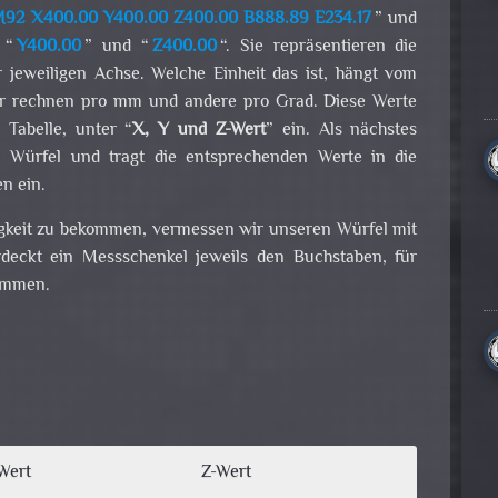
92 X400.00 Y400.00 Z400.00 B888.89 E234.17
” und
 “
Y400.00
” und “
Z400.00
“. Sie repräsentieren die
r jeweiligen Achse. Welche Einheit das ist, hängt vom
ler rechnen pro mm und andere pro Grad. Diese Werte
 Tabelle, unter “
X, Y und Z-Wert
” ein. Als nächstes
n Würfel und tragt die entsprechenden Werte in die
n ein.
keit zu bekommen, vermessen wir unseren Würfel mit
deckt ein Messschenkel jeweils den Buchstaben, für
timmen.
Wert
Z-Wert