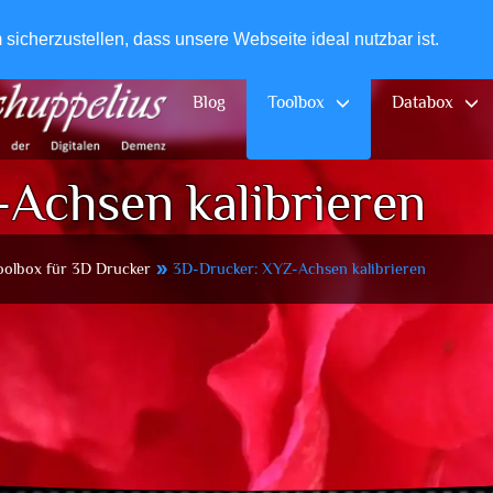
+49-
icherzustellen, dass unsere Webseite ideal nutzbar ist.
Blog
Toolbox
Databox
Achsen kalibrieren
oolbox für 3D Drucker
3D-Drucker: XYZ-Achsen kalibrieren
double_arrow