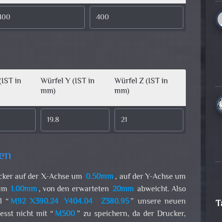
(IST in
Würfel Y (IST in
Würfel Z (IST in
mm)
mm)
sen
ucker auf der X-Achse um
0.50mm
, auf der Y-Achse um
 um
1.00mm
, von den erwarteten
20mm
abweicht. Also
l “
M92 X390.24
Y404.04
Z380.95
” unsere neuen
T
esst nicht mit “
M500
” zu speichern, da der Drucker,