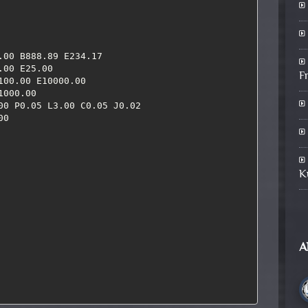
F
K
A