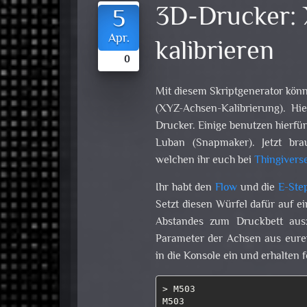
3D-Drucker:
5
Apr.
kalibrieren
0
Mit diesem Skriptgenerator könn
(XYZ-Achsen-Kalibrierung). Hi
Drucker. Einige benutzen hierf
Luban (Snapmaker). Jetzt bra
welchen ihr euch bei
Thingivers
Ihr habt den
Flow
und die
E-Ste
Setzt diesen Würfel dafür auf ei
Abstandes zum Druckbett ausz
Parameter der Achsen aus eurem
in die Konsole ein und erhalten 
> M503

M503
