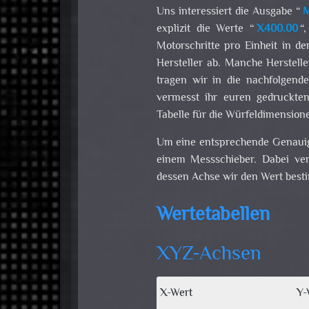
Uns interessiert die Ausgabe “
M
explizit die Werte “
X400.00
“,
Motorschritte pro Einheit in de
Hersteller ab. Manche Herstel
tragen wir in die nachfolgende
vermesst ihr euren gedruckte
Tabelle für die Würfeldimensione
Um eine entsprechende Genauig
einem Messschieber. Dabei ver
dessen Achse wir den Wert bes
Wertetabellen
XYZ-Achsen
X-Wert
Y-