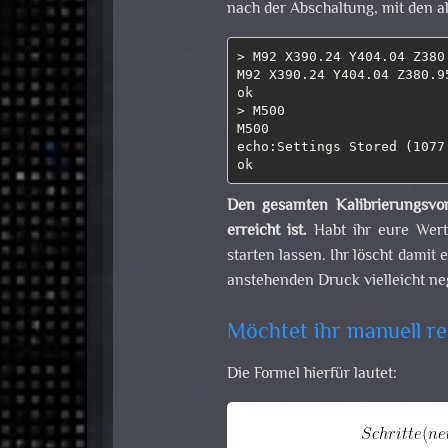
nach der Abschaltung, mit den a
> M92 X390.24 Y404.04 Z380.
M92 X390.24 Y404.04 Z380.95
ok

> M500

M500

echo:Settings Stored (1077
ok
Den gesamten Kalibrierungsvor
erreicht ist.
Habt ihr eure Wert
starten lassen. Ihr löscht damit
anstehenden Druck vielleicht ne
Möchtet ihr manuell r
Die Formel hierfür lautet: