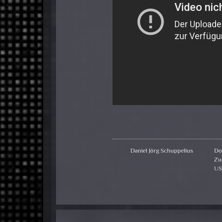
Daniel Jörg Schuppelius
Do
Zu
U