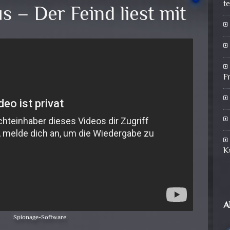
t
s – Der Feind liest mit
F
K
A
Spionage-Software