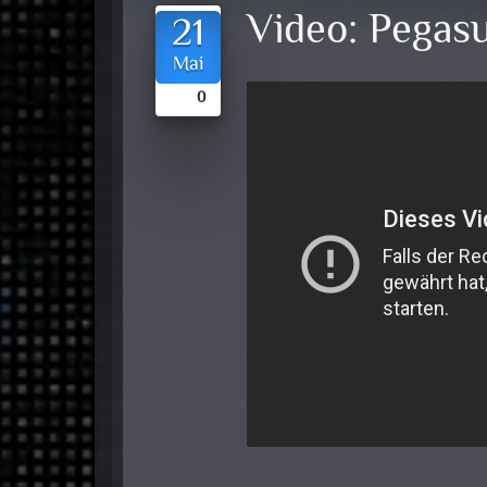
Video:
Pegasu
21
Mai
0