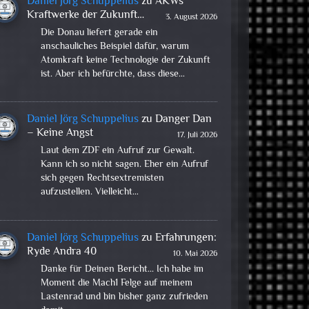
Daniel Jörg Schuppelius
zu
AKWs
Kraftwerke der Zukunft…
3. August 2026
Die Donau liefert gerade ein
anschauliches Beispiel dafür, warum
Atomkraft keine Technologie der Zukunft
ist. Aber ich befürchte, dass diese…
Daniel Jörg Schuppelius
zu
Danger Dan
– Keine Angst
17. Juli 2026
Laut dem ZDF ein Aufruf zur Gewalt.
Kann ich so nicht sagen. Eher ein Aufruf
sich gegen Rechtsextremisten
aufzustellen. Vielleicht…
Daniel Jörg Schuppelius
zu
Erfahrungen:
Ryde Andra 40
10. Mai 2026
Danke für Deinen Bericht... Ich habe im
Moment die Mach1 Felge auf meinem
Lastenrad und bin bisher ganz zufrieden