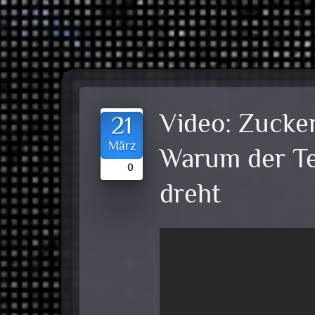
Video:
Zucker
21
März
Warum der Te
0
dreht