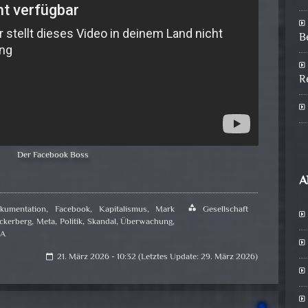
B
R
Der Facebook Boss
A
kumentation
,
Facebook
,
Kapitalismus
,
Mark
category
Gesellschaft
ckerberg
,
Meta
,
Politik
,
Skandal
,
Überwachung
,
SA
21. März 2026 - 10:32 (Letztes Update: 29. März 2026)
calendar_today