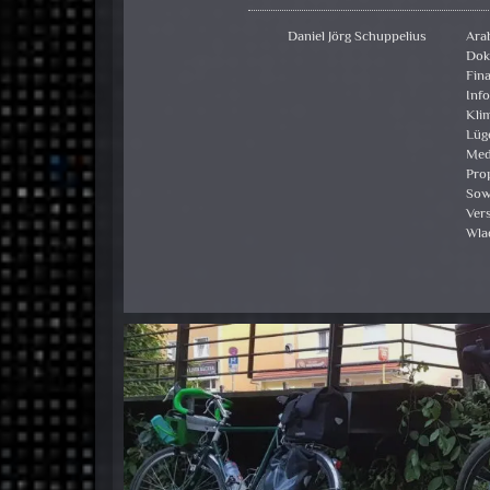
Daniel Jörg Schuppelius
Ara
Dok
Fina
Inf
Kli
Lüg
Med
Pro
Sow
Ver
Wla