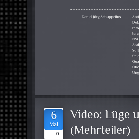
Daniel Jörg Schuppelius
And
Dok
Inf
Isra
NS
Ara
Sof
Spi
Gua
Übe
Ung
Video:
Lüge u
6
Mai
(Mehrteiler)
0