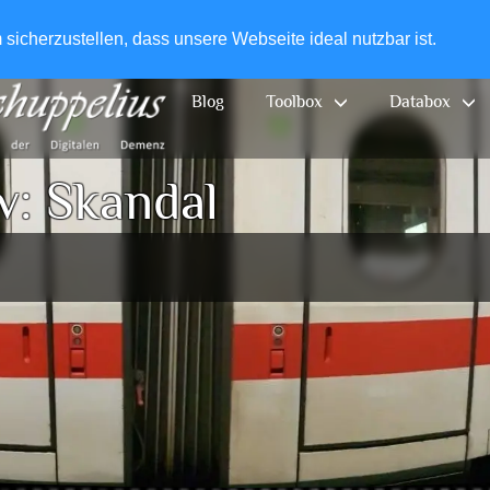
+49-
icherzustellen, dass unsere Webseite ideal nutzbar ist.
Blog
Toolbox
Databox
v:
Skandal