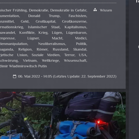
T
bischer Frühling
,
Demokratie
,
Demokratie in Gefahr
,
category
Wissen
umentation
,
Donald Trump
,
Faschisten
,
nzmittel
,
Geld
,
Großkapital
,
Großkonzerne
,
ormationskrieg
,
Islamischer Staat
,
Kapitalismus
,
mawandel
,
Konflikte
,
Krieg
,
Lügen
,
Lügenbaron
,
enpresse
,
Lügner
,
Macht
,
Medici
,
ienmanipulation
,
Neoliberalismus
,
Politik
,
paganda
,
Religion
,
Römer
,
Russland
,
Skandal
,
jetische Union
,
Soziale Medien
,
Terror
,
USA
,
schwörung
,
Vietnam
,
Weltkriege
,
Wissenschaft
,
dimir Wladimirowitsch Putin
06. Mai 2022 - 14:05 (Letztes Update: 22. September 2022)
calendar_today