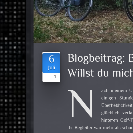
Blogbeitrag:
B
6
Juli
Willst du mi
1
N
ach meinem Un
einigen Stund
Überheblichkei
glücklich verl
hinteren Golf-T
Ihr Begleiter war mehr als scho