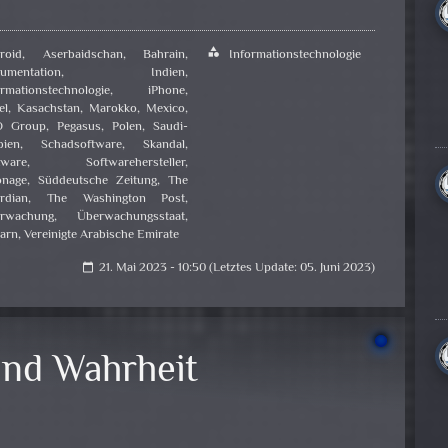
roid
,
Aserbaidschan
,
Bahrain
,
category
Informationstechnologie
umentation
,
Indien
,
ormationstechnologie
,
iPhone
,
el
,
Kasachstan
,
Marokko
,
Mexico
,
O Group
,
Pegasus
,
Polen
,
Saudi-
bien
,
Schadsoftware
,
Skandal
,
tware
,
Softwarehersteller
,
onage
,
Süddeutsche Zeitung
,
The
rdian
,
The Washington Post
,
rwachung
,
Überwachungsstaat
,
arn
,
Vereinigte Arabische Emirate
21. Mai 2023 - 10:50 (Letztes Update: 05. Juni 2023)
calendar_today
nd Wahrheit