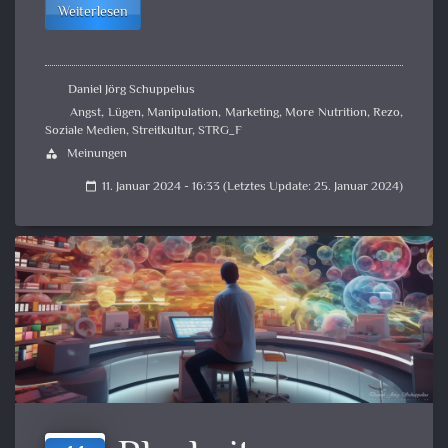
Weiterlesen
Daniel Jörg Schuppelius
Angst
,
Lügen
,
Manipulation
,
Marketing
,
More Nutrition
,
Rezo
,
Soziale Medien
,
Streitkultur
,
STRG_F
Meinungen
category
11. Januar 2024 - 16:33 (Letztes Update: 25. Januar 2024)
calendar_today