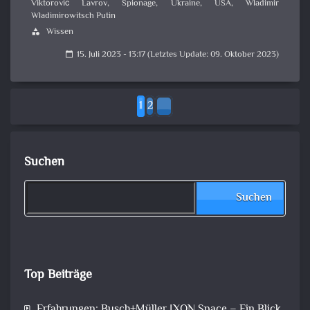
Viktorovič Lavrov
,
Spionage
,
Ukraine
,
USA
,
Wladimir
Wladimirowitsch Putin
Wissen
category
15. Juli 2023 - 13:17 (Letztes Update: 09. Oktober 2023)
calendar_today
1
2
Suchen
Suchen
Top Beiträge
Erfahrungen: Busch+Müller IXON Space – Ein Blick