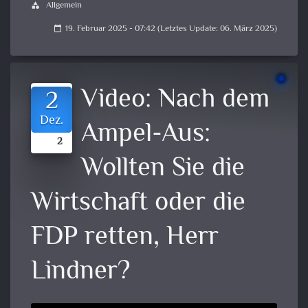
Allgemein
category
19. Februar 2025 - 07:42 (Letztes Update: 06. März 2025)
calendar_today
Video:
Nach dem
2
Dez.
Ampel-Aus:
2
Wollten Sie die
Wirtschaft oder die
FDP retten, Herr
Lindner?