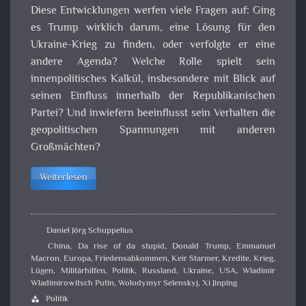
Diese Entwicklungen werfen viele Fragen auf: Ging
es Trump wirklich darum, eine Lösung für den
Ukraine-Krieg zu finden, oder verfolgte er eine
andere Agenda? Welche Rolle spielt sein
innenpolitisches Kalkül, insbesondere mit Blick auf
seinen Einfluss innerhalb der Republikanischen
Partei? Und inwiefern beeinflusst sein Verhalten die
geopolitischen Spannungen mit anderen
Großmächten?
Weiterlesen
Daniel Jörg Schuppelius
China
,
Da rise of da stupid
,
Donald Trump
,
Emmanuel
Macron
,
Europa
,
Friedensabkommen
,
Keir Starmer
,
Kredite
,
Krieg
,
Lügen
,
Militärhilfen
,
Politik
,
Russland
,
Ukraine
,
USA
,
Wladimir
Wladimirowitsch Putin
,
Wolodymyr Selenskyj
,
Xi Jinping
Politik
category