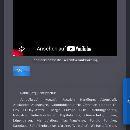
Ich übernehme die Gesamtverantwortung
Mehr
Daniel Jörg Schuppelius
Ampelbruch
,
Asozial
,
Asoziale Handlung
,
Atomkraft
,
Ausländer
,
Aussteigen
,
Automobilindustrie
,
Christian Lindner
,
D-
Day
,
D-Day-Affäre
,
Energie
,
Europa
,
FDP
,
Fluchtlingspolitik
,
Industrie
,
Industriestaaten
,
Kapitalismus
,
Klimaschutz
,
Lügen
,
Lügenbaron
,
Manipulation
,
Nachfragekrise
,
Politik
,
Politiker
,
Sabotage
,
Schuldenbremse
,
Ukraine
,
Wirtschaft
,
Wirtschaftskrise
,