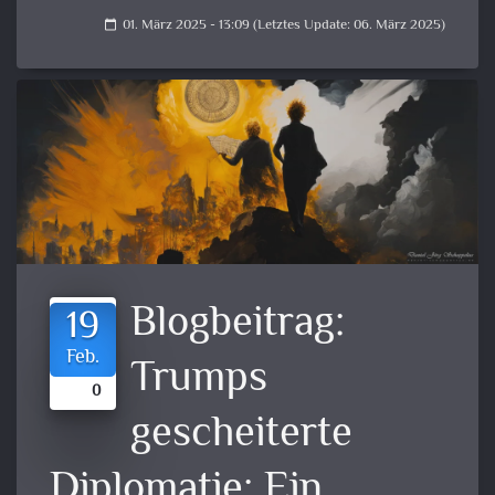
01. März 2025 - 13:09 (Letztes Update: 06. März 2025)
calendar_today
Blogbeitrag:
19
Feb.
Trumps
0
gescheiterte
Diplomatie: Ein