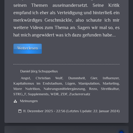
seinen Themen auseinandersetzt. Seine Kritik
empfand ich eher als Verteidigung und hinterließ ein
merkwürdiges Geschmäckle, also schaute ich mir
weitere Videos zum Thema an. Sagen wir mal so, es
hat mich angewidert was ich dazu gefunden habe...
Weiterlesen
Daniel Jörg Schuppelius
Angst
,
Christian Wolf
,
Dummheit
,
Gier
,
Influenzer
,
Kapitalismus im Endstadium
,
Lügen
,
Manipulation
,
Marketing
,
More Nutrition
,
Nahrungsmittelergänzung
,
Rezo
,
Streitkultur
,
STRG_F
,
Supplements
,
WDR
,
ZDF
,
Zuckerersatz
Meinungen
category
11. Dezember 2023 - 22:56 (Letztes Update: 22. Januar 2024)
calendar_today