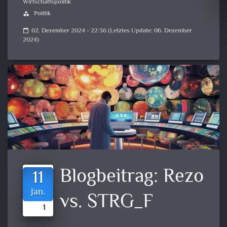
Wirtschaftspolitik
Politik
category
02. Dezember 2024 - 22:36 (Letztes Update: 06. Dezember
calendar_today
2024)
Blogbeitrag:
Rezo
11
Jan.
vs. STRG_F
1