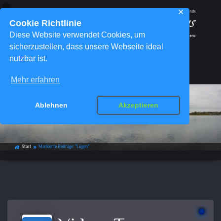
✕
Cookie Richtlinie
Diese Website verwendet Cookies, um
sicherzustellen, dass unsere Webseite ideal
nutzbar ist.
Menü
Mehr erfahren
Ablehnen
Akzeptieren
Schlagwort-Archiv:
Lügen
Start
Markierte Beiträge: "Lügen"
home_work
double_arrow