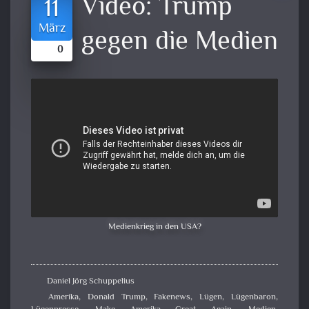
Video:
Trump
11
März
gegen die Medien
0
Medienkrieg in den USA?
Daniel Jörg Schuppelius
Amerika
,
Donald Trump
,
Fakenews
,
Lügen
,
Lügenbaron
,