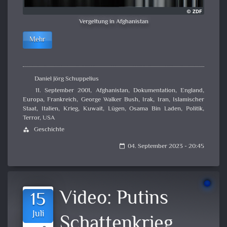
Vergeltung in Afghanistan
Mehr
Daniel Jörg Schuppelius
11. September 2001
,
Afghanistan
,
Dokumentation
,
England
,
Europa
,
Frankreich
,
George Walker Bush
,
Irak
,
Iran
,
Islamischer
Staat
,
Italien
,
Krieg
,
Kuwait
,
Lügen
,
Osama Bin Laden
,
Politik
,
Terror
,
USA
Geschichte
category
04. September 2023 - 20:45
calendar_today
Video:
Putins
15
Juli
Schattenkrieg