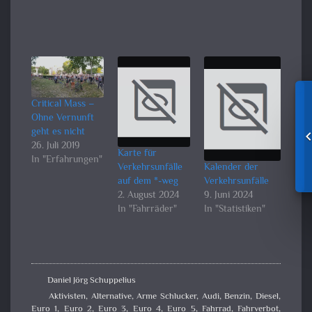
Critical Mass –
Ohne Vernunft
geht es nicht
26. Juli 2019
Karte für
In "Erfahrungen"
Verkehrsunfälle
Kalender der
auf dem *-weg
Verkehrsunfälle
2. August 2024
9. Juni 2024
In "Fahrräder"
In "Statistiken"
Daniel Jörg Schuppelius
Aktivisten
,
Alternative
,
Arme Schlucker
,
Audi
,
Benzin
,
Diesel
,
Euro 1
,
Euro 2
,
Euro 3
,
Euro 4
,
Euro 5
,
Fahrrad
,
Fahrverbot
,