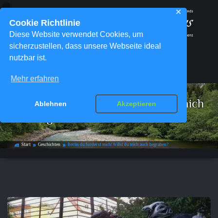
✕
Cookie Richtlinie
Diese Website verwendet Cookies, um
sicherzustellen, dass unsere Webseite ideal
nutzbar ist.
Menü
Mehr erfahren
Berlin du forderst mich! Willst du mich
Ablehnen
Akzeptieren
auch begraben?
Start
Geschichten
Berlin du forderst mich! Willst du mich auch begraben?
home_work
double_arrow
double_arrow