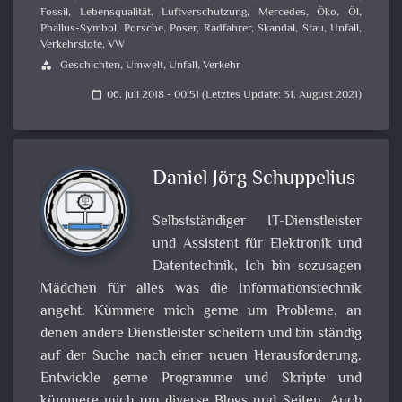
Fossil
,
Lebensqualität
,
Luftverschutzung
,
Mercedes
,
Öko
,
Öl
,
Phallus-Symbol
,
Porsche
,
Poser
,
Radfahrer
,
Skandal
,
Stau
,
Unfall
,
Verkehrstote
,
VW
Geschichten
,
Umwelt
,
Unfall
,
Verkehr
category
06. Juli 2018 - 00:51 (Letztes Update: 31. August 2021)
calendar_today
Daniel Jörg Schuppelius
Selbstständiger IT-Dienstleister
und Assistent für Elektronik und
Datentechnik, Ich bin sozusagen
Mädchen für alles was die Informationstechnik
angeht. Kümmere mich gerne um Probleme, an
denen andere Dienstleister scheitern und bin ständig
auf der Suche nach einer neuen Herausforderung.
Entwickle gerne Programme und Skripte und
kümmere mich um diverse Blogs und Seiten. Auch