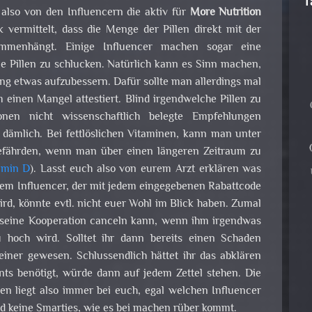
T
lso von den Influencern die aktiv für
More Nutrition
 vermittelt, dass die Menge der Pillen direkt mit der
ammenhängt. Einige Influencer machen sogar eine
le Pillen zu schlucken. Natürlich kann es Sinn machen,
g etwas aufzubessern. Dafür sollte man allerdings mal
 einen Mangel attestiert. Blind irgendwelche Pillen zu
onen nicht wissenschaftlich belegte Empfehlungen
t dämlich. Bei fettlöslichen Vitaminen, kann man unter
efährden, wenn man über einen längeren Zeitraum zu
amin D
). Lasst euch also von eurem Arzt erklären was
nem Influencer, der mit jedem eingegebenen Rabattcode
rd, könnte evtl. nicht euer Wohl im Blick haben. Zumal
 seine Kooperation canceln kann, wenn ihm irgendwas
 hoch wird. Solltet ihr dann bereits einen Schaden
iner gewesen. Schlussendlich hättet ihr das abklären
ts benötigt, würde dann auf jedem Zettel stehen. Die
en liegt also immer bei euch, egal welchen Influencer
ind keine Smarties, wie es bei machen rüber kommt.