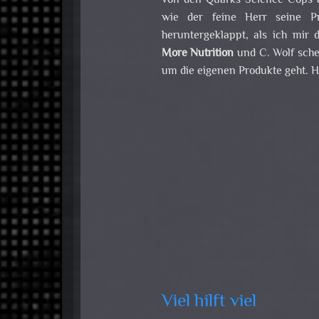
von den Quarks Science Cops a
wie der feine Herr seine Pr
heruntergeklappt, als ich mir
More Nutrition
und C. Wolf sche
um die eigenen Produkte geht. H
Viel hilft viel