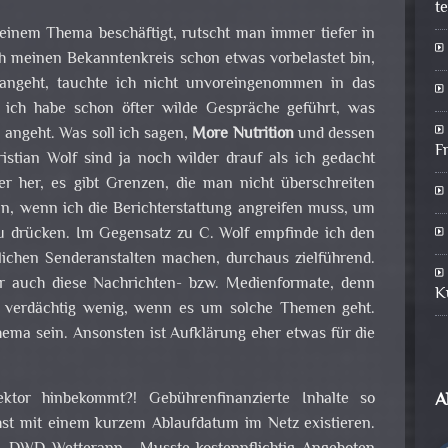
t
inem Thema beschäftigt, rutscht man immer tiefer in
 meinen Bekanntenkreis schon etwas vorbelastet bin,
angeht, tauchte ich nicht unvoreingenommen in das
 ich habe schon öfter wilde Gespräche geführt, was
angeht. Was soll ich sagen,
More Nutrition
und dessen
F
istian Wolf sind ja noch wilder drauf als ich gedacht
er her, es gibt Grenzen, die man nicht überschreiten
ann, wenn ich die Berichterstattung angreifen muss, um
u drücken. Im Gegensatz zu C. Wolf empfinde ich den
tlichen Senderanstalten machen, durchaus zielführend.
ir auch diese Nachrichten- bzw. Medienformate, denn
K
n verdächtig wenig, wenn es um solche Themen geht.
ma sein. Ansonsten ist Aufklärung eher etwas für die
A
ktor hinbekommt?! Gebührenfinanzierte Inhalte so
hst mit einem kurzem Ablaufdatum im Netz existieren.