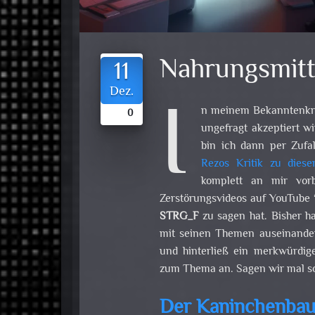
Nahrungsmitt
11
I
Dez.
n meinem Bekanntenkrei
0
ungefragt akzeptiert w
bin ich dann per Zufa
Rezos Kritik zu die
komplett an mir vor
Zerstörungsvideos auf YouTube 
STRG_F
zu sagen hat. Bisher ha
mit seinen Themen auseinanders
und hinterließ ein merkwürdig
zum Thema an. Sagen wir mal so
Der Kaninchenba