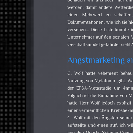
Schauen wir uns doch mal um,
werden, damit andere Wetterdie
einen Mehrwert zu schaffen,
Dokumentationen, wie ich sie hi
versehen… Diese Liste könnte i
Unternehmer auf den sozialen M
Geschäftsmodel gefährdet sieht?
Angstmarketing a
C. Wolf hatte vehement behaupt
Nutzung von Melatonin, gibt. Was
der EFSA-Metastudie um 4min 
Folglich ist die Einnahme von Me
hatte Herr Wolf jedoch expliz
einer vermeintlichen Krebsbekäm
C. Wolf mit den Ängsten seine
aufstellte und einen auf, ich w