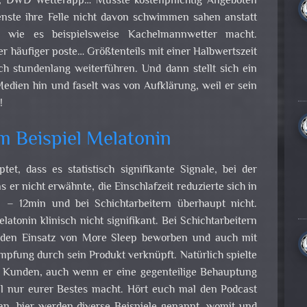
 DWD Wetterapp… Musste kostenpflichtig Angeboten
nste ihre Felle nicht davon schwimmen sahen anstatt
 wie es beispielsweise Kachelmannwetter macht.
er häufiger poste… Größtenteils mit einer Halbwertszeit
ch stundenlang weiterführen. Und dann stellt sich ein
edien hin und faselt was von Aufklärung, weil er sein
!
m Beispiel Melatonin
et, dass es statistisch signifikante Signale, bei der
 er nicht erwähnte, die Einschlafzeit reduzierte sich in
– 12min und bei Schichtarbeitern überhaupt nicht.
latonin klinisch nicht signifikant. Bei Schichtarbeitern
it den Einsatz von More Sleep beworben und auch mit
pfung durch sein Produkt verknüpft. Natürlich spielte
r Kunden, auch wenn er eine gegenteilige Behauptung
ill nur eurer Bestes macht. Hört euch mal den Podcast