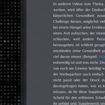
In anderen Videos zum Thema, a
werben, wird öfter der Eindruck
körperlichen Gesundheit zus
Challenge daraus, möglichst vie
bei einem Mangel seine Ernährun
einen Arzt aufsuchen, der einem
schlucken, weil andere Pers
herausgeben, ist schlicht gesag
umständen seine Gesundheit g
viel davon nimmt (Beispiel:
Vit
notwendig ist und was nicht. Ei
von euch am Gewinn beteiligt wi
der Werbepartner auch einfach
nicht passt oder der Druck zu
davongetragen haben, war es ke
müssen, ob ihr diese Supplemen
Schuld für den erlittenen Schad
ihr gefolgt seid. Supplements s