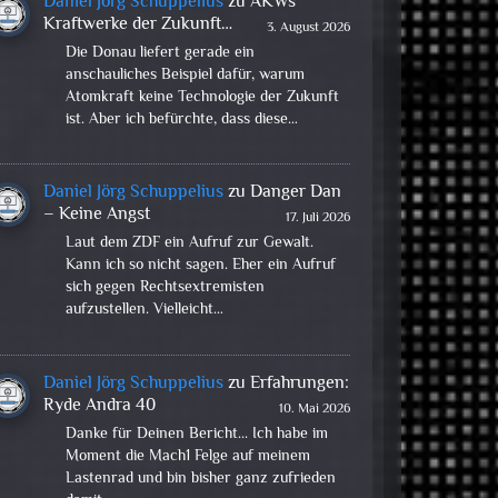
Daniel Jörg Schuppelius
zu
AKWs
Kraftwerke der Zukunft…
3. August 2026
Die Donau liefert gerade ein
anschauliches Beispiel dafür, warum
Atomkraft keine Technologie der Zukunft
ist. Aber ich befürchte, dass diese…
Daniel Jörg Schuppelius
zu
Danger Dan
– Keine Angst
17. Juli 2026
Laut dem ZDF ein Aufruf zur Gewalt.
Kann ich so nicht sagen. Eher ein Aufruf
sich gegen Rechtsextremisten
aufzustellen. Vielleicht…
Daniel Jörg Schuppelius
zu
Erfahrungen:
Ryde Andra 40
10. Mai 2026
Danke für Deinen Bericht... Ich habe im
Moment die Mach1 Felge auf meinem
Lastenrad und bin bisher ganz zufrieden