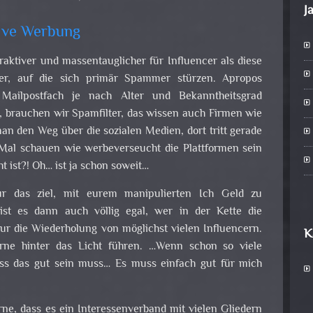
J
ive Werbung
raktiver und massentauglicher für Influencer als diese
eder, auf die sich primär Spammer stürzen. Apropos
ailpostfach je nach Alter und Bekanntheitsgrad
st, brauchen wir Spamfilter, das wissen auch Firmen wie
an den Weg über die sozialen Medien, dort tritt gerade
 Mal schauen wie werbeverseucht die Plattformen sein
ht ist?! Oh… ist ja schon soweit…
r das ziel, mit eurem manipulierten Ich Geld zu
ist es dann auch völlig egal, wer in der Kette die
 nur die Wiederholung von möglichst vielen Influencern.
K
erne hinter das Licht führen. …Wenn schon so viele
ss das gut sein muss… Es muss einfach gut für mich
ne, dass es ein Interessenverband mit vielen Gliedern