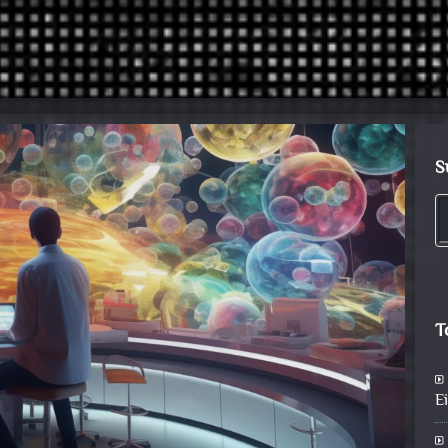
S
T
E