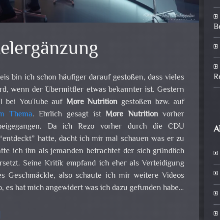
B
elergänzung
R
s bin ich schon häufiger darauf gestoßen, dass vieles
ird, wenn der Übermittler etwas bekannter ist. Gestern
ll bei YouTube auf
More Nutrition
gestoßen bzw. auf
sem Thema
. Ehrlich gesagt ist
More Nutrition
vorher
beigegangen. Da ich Rezo vorher durch die CDU
A
“entdeckt” hatte, dacht ich mir mal schauen was er zu
tte ich ihn als jemanden betrachtet der sich gründlich
etzt. Seine Kritik empfand ich eher als Verteidigung
es Geschmäckle, also schaute ich mir weitere Videos
, es hat mich angewidert was ich dazu gefunden habe…
u