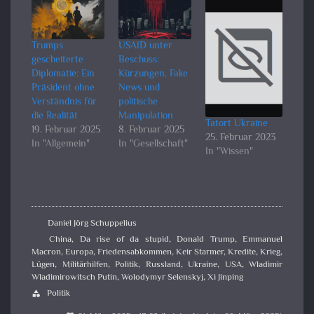
Trumps
USAID unter
gescheiterte
Beschuss:
Diplomatie: Ein
Kürzungen, Fake
Präsident ohne
News und
Verständnis für
politische
die Realität
Manipulation
Tatort Ukraine
19. Februar 2025
8. Februar 2025
25. Februar 2023
In "Allgemein"
In "Gesellschaft"
In "Wissen"
Daniel Jörg Schuppelius
China
,
Da rise of da stupid
,
Donald Trump
,
Emmanuel
Macron
,
Europa
,
Friedensabkommen
,
Keir Starmer
,
Kredite
,
Krieg
,
Lügen
,
Militärhilfen
,
Politik
,
Russland
,
Ukraine
,
USA
,
Wladimir
Wladimirowitsch Putin
,
Wolodymyr Selenskyj
,
Xi Jinping
Politik
category