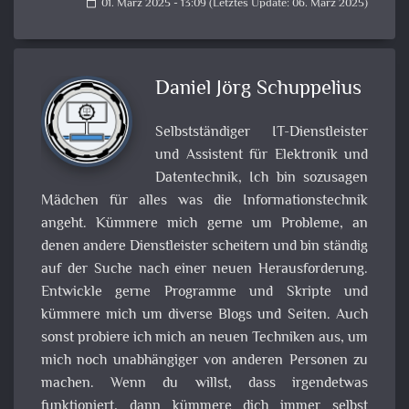
01. März 2025 - 13:09 (Letztes Update: 06. März 2025)
calendar_today
Daniel Jörg Schuppelius
Selbstständiger IT-Dienstleister
und Assistent für Elektronik und
Datentechnik, Ich bin sozusagen
Mädchen für alles was die Informationstechnik
angeht. Kümmere mich gerne um Probleme, an
denen andere Dienstleister scheitern und bin ständig
auf der Suche nach einer neuen Herausforderung.
Entwickle gerne Programme und Skripte und
kümmere mich um diverse Blogs und Seiten. Auch
sonst probiere ich mich an neuen Techniken aus, um
mich noch unabhängiger von anderen Personen zu
machen. Wenn du willst, dass irgendetwas
funktioniert, dann kümmere dich immer selbst