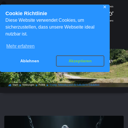
✕
Cookie Richtlinie
Diese Website verwendet Cookies, um
sicherzustellen, dass unsere Webseite ideal
nutzbar ist.
Menü
Mehr erfahren
Trump, Selenskyj und die kalkulierte
Ablehnen
Akzeptieren
Eskalation
Start
Meinungen
Politik
Trump, Selenskyj und die kalkulierte Eskalation
home_work
double_arrow
double_arrow
double_arrow