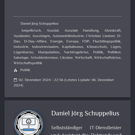
Daniel Jörg Schuppelius
Ampelbruch
,
Asozial
,
Asoziale Handlung
,
Atomkraft
,
Ausländer
,
Aussteigen
,
Automobilindustrie
,
Christian Lindner
,
D-
Day
,
D-Day-Affäre
,
Energie
,
Europa
,
FDP
,
Fluchtlingspolitik
,
Industrie
,
Industriestaaten
,
Kapitalismus
,
Klimaschutz
,
Lügen
,
Lügenbaron
,
Manipulation
,
Nachfragekrise
,
Politik
,
Politiker
,
Sabotage
,
Schuldenbremse
,
Ukraine
,
Wirtschaft
,
Wirtschaftskrise
,
Wirtschaftspolitik
Politik
category
02. Dezember 2024 - 22:36 (Letztes Update: 06. Dezember
calendar_today
2024)
Daniel Jörg Schuppelius
Selbstständiger IT-Dienstleister