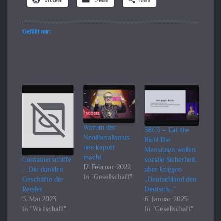
Gefällt mir:
Warum der
38C3 – Eat the
Neoliberalismus
Rich! Die
uns kaputt
Menschen wollen
macht
Containerschiffe
soziale Sicherheit,
17. Februar 2022
– Die dunklen
aber kriegen
In "Gesellschaft"
Geschäfte der
„Deutschland den
Reeder
Deutsch…”
5. Mai 2023
6. Januar 2025
In "Wirtschaft"
In "Gesellschaft"