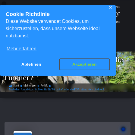
✕
Cookie Richtlinie
Diese Website verwendet Cookies, um
sicherzustellen, dass unsere Webseite ideal
nutzbar ist.
Menü
Mehr erfahren
Nach dem Ampel-Aus: Wollten Sie die
Ablehnen
Akzeptieren
Wirtschaft oder die FDP retten, Herr
Lindner?
Start
Meinungen
Politik
home_work
double_arrow
double_arrow
double_arrow
Nach dem Ampel-Aus: Wollten Sie die Wirtschaft oder die FDP retten, Herr Lindner?