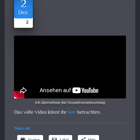
2
Dez.
2
Ich übernehme die Gesamtverantwortung
Das volle Video könnt ihr
hier
betrachten.
Teilen mit:
Drucken
E-Mail
Mehr