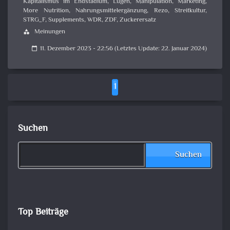
Kapitalismus im Endstadium
,
Lügen
,
Manipulation
,
Marketing
,
More Nutrition
,
Nahrungsmittelergänzung
,
Rezo
,
Streitkultur
,
STRG_F
,
Supplements
,
WDR
,
ZDF
,
Zuckerersatz
Meinungen
category
11. Dezember 2023 - 22:56 (Letztes Update: 22. Januar 2024)
calendar_today
1
Suchen
Suchen
Top Beiträge