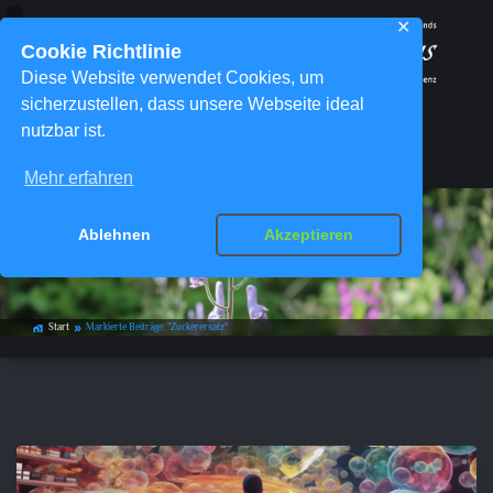
✕
Cookie Richtlinie
Diese Website verwendet Cookies, um
sicherzustellen, dass unsere Webseite ideal
nutzbar ist.
Menü
Mehr erfahren
Ablehnen
Akzeptieren
Schlagwort-Archiv:
Zuckerersatz
Start
Markierte Beiträge: "Zuckerersatz"
home_work
double_arrow