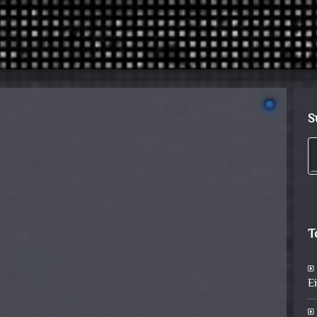
S
T
E