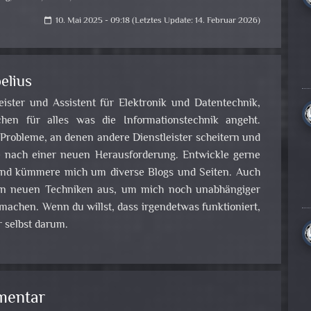
10. Mai 2025 - 09:18 (Letztes Update: 14. Februar 2026)
calendar_today
elius
leister und Assistent für Elektronik und Datentechnik,
en für alles was die Informationstechnik angeht.
obleme, an denen andere Dienstleister scheitern und
e nach einer neuen Herausforderung. Entwickle gerne
nd kümmere mich um diverse Blogs und Seiten. Auch
 an neuen Techniken aus, um mich noch unabhängiger
achen. Wenn du willst, dass irgendetwas funktioniert,
 selbst darum.
mentar