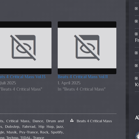
F
ts 4 Critical Mass Vol.13
Beats 4 Critical Mass Vol.11
 Juli 2025
1. April 2025
K
"Beats 4 Critical Mass"
In "Beats 4 Critical Mass"
A
ts
,
Critical Mass
,
Dance
,
Drum and
category
Beats 4 Critical Mass
ss
,
Dubstep
,
Fahrrad
,
Hip Hop
,
Jazz
,
gle
,
Musik
,
Psy-Trance
,
Rock
,
Spotify
,
ing
,
Techno
,
TIDAL
,
Trance