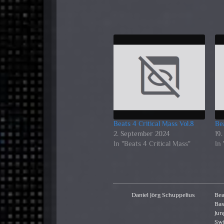
Beats 4 Critical Mass Vol.8
Bea
2. September 2024
19.
In "Beats 4 Critical Mass"
In 
Daniel Jörg Schuppelius
Bea
Ba
Jun
Sw