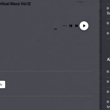
B
A
hr
t