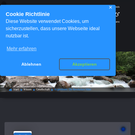
✕
Cookie Richtlinie
Diese Website verwendet Cookies, um
sicherzustellen, dass unsere Webseite ideal
nutzbar ist.
Menü
Mehr erfahren
Ablehnen
Akzeptieren
Argentinien: Die Revolution Milei
Start
Wissen
Gesellschaft
Argentinien: Die Revolution Milei
home_work
double_arrow
double_arrow
double_arrow