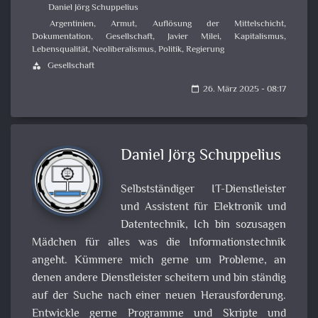
Daniel Jörg Schuppelius
Argentinien
,
Armut
,
Auflösung der Mittelschicht
,
Dokumentation
,
Gesellschaft
,
Javier Milei
,
Kapitalismus
,
Lebensqualität
,
Neoliberalismus
,
Politik
,
Regierung
Gesellschaft
category
26. März 2025 - 08:17
calendar_today
Daniel Jörg Schuppelius
Selbstständiger IT-Dienstleister
und Assistent für Elektronik und
Datentechnik, Ich bin sozusagen
Mädchen für alles was die Informationstechnik
angeht. Kümmere mich gerne um Probleme, an
denen andere Dienstleister scheitern und bin ständig
auf der Suche nach einer neuen Herausforderung.
Entwickle gerne Programme und Skripte und