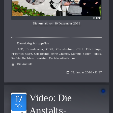
Die Anstalt vom 16.Dezember 2025
Daniel Jörg Schuppelius
AfD
,
Brandmauer
,
CDU
,
Christentum
,
CSU
,
Flüchtlinge
,
Friedrich Merz
,
Gib Rechts keine Chance
,
Markus Söder
,
Politik
,
Rechts
,
Rechtsextremisten
,
Rechtsradikalismus
Die Anstalt
category
03. Januar 2026 - 12:57
calendar_today
Video:
Die
17
Feb.
Anstalts-