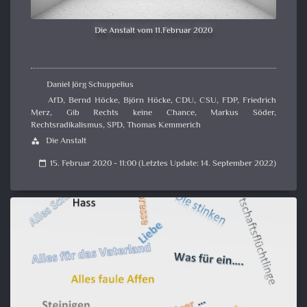
Die Anstalt vom 11.Februar 2020
Daniel Jörg Schuppelius
AfD
,
Bernd Höcke
,
Björn Höcke
,
CDU
,
CSU
,
FDP
,
Friedrich
Merz
,
Gib Rechts keine Chance
,
Markus Söder
,
Rechtsradikalismus
,
SPD
,
Thomas Kemmerich
Die Anstalt
category
15. Februar 2020 - 11:00 (Letztes Update: 14. September 2022)
calendar_today