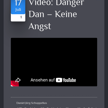
Video:
Danger
17
Juli
Dan – Keine
1
Angst
Daniel Jörg Schuppelius