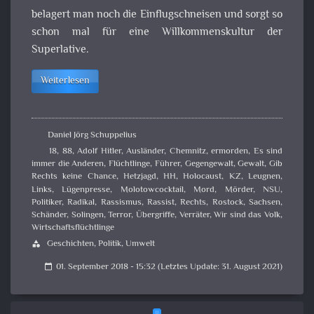
belagert man noch die Einflugschneisen und sorgt so
schon mal für eine Willkommenskultur der
Superlative.
Weiterlesen
Daniel Jörg Schuppelius
18
,
88
,
Adolf Hitler
,
Ausländer
,
Chemnitz
,
ermorden
,
Es sind
immer die Anderen
,
Flüchtlinge
,
Führer
,
Gegengewalt
,
Gewalt
,
Gib
Rechts keine Chance
,
Hetzjagd
,
HH
,
Holocaust
,
KZ
,
Leugnen
,
Links
,
Lügenpresse
,
Molotowcocktail
,
Mord
,
Mörder
,
NSU
,
Politiker
,
Radikal
,
Rassismus
,
Rassist
,
Rechts
,
Rostock
,
Sachsen
,
Schänder
,
Solingen
,
Terror
,
Übergriffe
,
Verräter
,
Wir sind das Volk
,
Wirtschaftsflüchtlinge
Geschichten
,
Politik
,
Umwelt
category
01. September 2018 - 15:32 (Letztes Update: 31. August 2021)
calendar_today