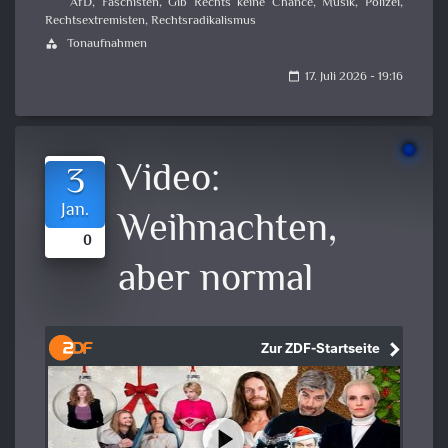
AfD
,
Faschisten
,
Gib Rechts keine Chance
,
Musik
,
Polizei
,
Rechtsextremisten
,
Rechtsradikalismus
Tonaufnahmen
category
17. Juli 2026 - 19:16
calendar_today
Video:
3
Jan.
Weihnachten,
0
aber normal