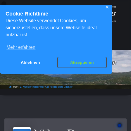
✕
Cookie Richtlinie
Diese Website verwendet Cookies, um
sicherzustellen, dass unsere Webseite ideal
nutzbar ist.
Menü
Mehr erfahren
Schlagwort-Archiv:
Gib Rechts keine
Ablehnen
Akzeptieren
Chance
Start
Markierte Beiträge: "Gib Rechts keine Chance"
home_work
double_arrow