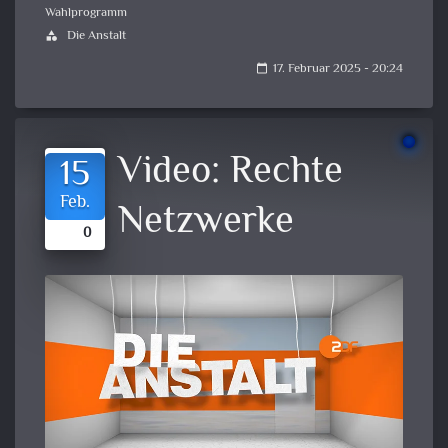
Wahlprogramm
Die Anstalt
category
17. Februar 2025 - 20:24
calendar_today
Video:
Rechte
15
Feb.
Netzwerke
0