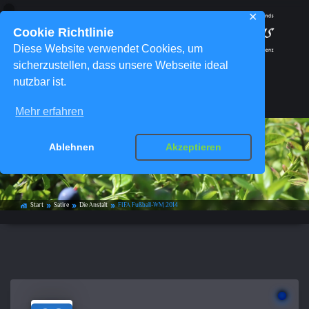
✕
Cookie Richtlinie
Diese Website verwendet Cookies, um
sicherzustellen, dass unsere Webseite ideal
nutzbar ist.
Menü
Mehr erfahren
Ablehnen
Akzeptieren
FIFA Fußball-WM 2014
Start
Satire
Die Anstalt
FIFA Fußball-WM 2014
home_work
double_arrow
double_arrow
double_arrow