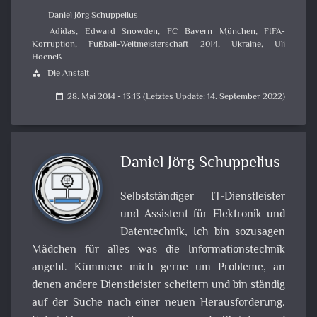
Daniel Jörg Schuppelius
Adidas
,
Edward Snowden
,
FC Bayern München
,
FIFA-
Korruption
,
Fußball-Weltmeisterschaft 2014
,
Ukraine
,
Uli
Hoeneß
Die Anstalt
category
28. Mai 2014 - 13:13 (Letztes Update: 14. September 2022)
calendar_today
Daniel Jörg Schuppelius
Selbstständiger IT-Dienstleister
und Assistent für Elektronik und
Datentechnik, Ich bin sozusagen
Mädchen für alles was die Informationstechnik
angeht. Kümmere mich gerne um Probleme, an
denen andere Dienstleister scheitern und bin ständig
auf der Suche nach einer neuen Herausforderung.