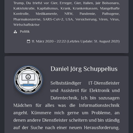
Trump
,
Du triefst vor Gier
,
Erreger
,
Gier
,
Italien
,
Jair Bolsonaro
,
Kakistokratie
,
Kapitalismus
,
Krank
,
Krankenkassen
,
Mangelhafte
Kontrolle
,
Medikamente
,
NRW
,
Pandemie
,
Pathogene
,
Pharmakonzerne
,
SARS-CoV-2
,
USA
,
Versicherung
,
Viren
,
Virus
,
Wirtschaftskrise
Politik
category
11. März 2020 - 22:22 (Letztes Update: 31. August 2021)
calendar_today
Daniel Jörg Schuppelius
Selbstständiger IT-Dienstleister
und Assistent für Elektronik und
Datentechnik, Ich bin sozusagen
Mädchen für alles was die Informationstechnik
angeht. Kümmere mich gerne um Probleme, an
denen andere Dienstleister scheitern und bin ständig
auf der Suche nach einer neuen Herausforderung.