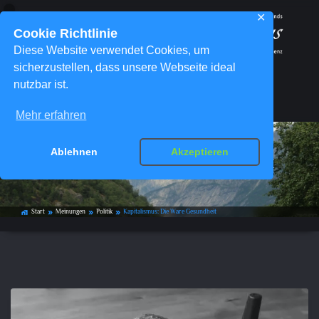
✕
Cookie Richtlinie
Diese Website verwendet Cookies, um
sicherzustellen, dass unsere Webseite ideal
nutzbar ist.
Menü
Mehr erfahren
Ablehnen
Akzeptieren
Kapitalismus: Die Ware Gesundheit
Start
Meinungen
Politik
Kapitalismus: Die Ware Gesundheit
home_work
double_arrow
double_arrow
double_arrow