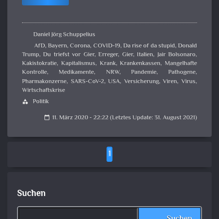
Daniel Jörg Schuppelius
AfD
,
Bayern
,
Corona
,
COVID-19
,
Da rise of da stupid
,
Donald
Trump
,
Du triefst vor Gier
,
Erreger
,
Gier
,
Italien
,
Jair Bolsonaro
,
Kakistokratie
,
Kapitalismus
,
Krank
,
Krankenkassen
,
Mangelhafte
Kontrolle
,
Medikamente
,
NRW
,
Pandemie
,
Pathogene
,
Pharmakonzerne
,
SARS-CoV-2
,
USA
,
Versicherung
,
Viren
,
Virus
,
Wirtschaftskrise
Politik
category
11. März 2020 - 22:22 (Letztes Update: 31. August 2021)
calendar_today
1
Suchen