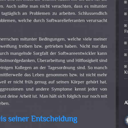
. Auch sollte man nicht verachten, dass es mitunter
 tagtäglich an Problemen zu arbeiten. Schlussendlich
oblemen, welche durch Softwarelieferanten verursacht
F
 herrschen mitunter Bedingungen, welche viele meiner
eiflung treiben bzw. getrieben haben. Nicht nur das
rch mangelnde Sorgfalt der Softwareentwickler kann
bstmordgedanken, Überarbeitung und Hilflosigkeit sind
 einigen Kollegen an der Tagesordnung sind. So manch
K
 mittlerweile das Leben genommen bzw. ist nicht mehr
eil er nicht früh genug auf seinen Körper gehört hat.
 Aggressionen und andere Symptome kennt jeder von
st deine Arbeit ist. Man hält sich folglich nur noch mit
A
eben.
eis seiner Entscheidung