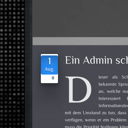
Ein Admin sch
1
D
Aug.
ieser als Sc
0
bekannte Spruc
an, welche ma
interessier
Informationste
mit dem Umstand zu tun, dass j
verfügen, wenn er ein Problem h
muss die Priorität festlegen kö