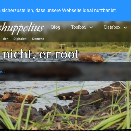
+49-
icherzustellen, dass unsere Webseite ideal nutzbar ist.
Blog
Toolbox
Databox
nicht, er root
oot