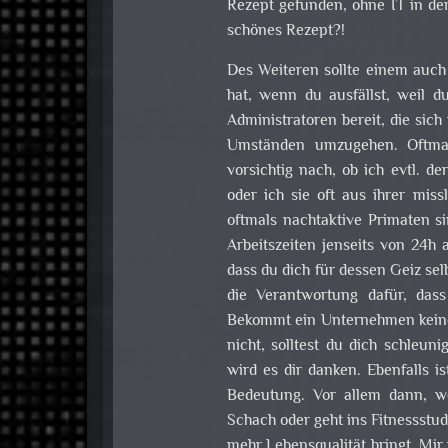
Rezept gefunden, ohne IT in den
schönes Rezept?!
Des Weiteren sollte einem auch 
hat, wenn du ausfällst, weil d
Administratoren bereit, die sic
Umständen umzugehen. Oftmal
vorsichtig nach, ob ich evtl. 
oder ich sie oft aus ihrer mis
oftmals nachtaktive Primaten si
Arbeitszeiten jenseits von 24h
dass du dich für dessen Geiz sel
die Verantwortung dafür, dass 
Bekommt ein Unternehmen keinen
nicht, solltest du dich schleu
wird es dir danken. Ebenfalls i
Bedeutung. Vor allem dann, we
Schach oder geht ins Fitnessstud
mehr Lebensqualität bringt. Mir 