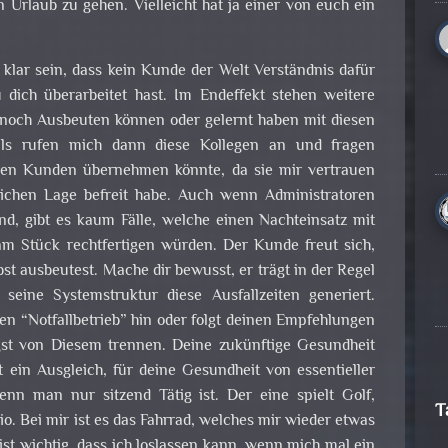
 Urlaub zu gehen. Vielleicht hat ja einer von euch ein
klar sein, dass kein Kunde der Welt Verständnis dafür
u dich überarbeitet hast. Im Endeffekt stehen weitere
h noch Ausbeuten können oder gelernt haben mit diesen
s rufen mich dann diese Kollegen an und fragen
deren Kunden übernehmen könnte, da sie mir vertrauen
slichen Lage befreit habe. Auch wenn Administratoren
nd, gibt es kaum Fälle, welche einen Nachteinsatz mit
 am Stück rechtfertigen würden. Der Kunde freut sich,
bst ausbeutest. Mache dir bewusst, er trägt in der Regel
seine Systemstruktur diese Ausfallzeiten generiert.
 “Notfallbetrieb” hin oder folgt deinen Empfehlungen
nigst von Diesem trennen. Deine zukünftige Gesundheit
st ein Ausgleich, für deine Gesundheit von essentieller
nn man nur sitzend Tätig ist. Der eine spielt Golf,
T
io. Bei mir ist es das Fahrrad, welches mir wieder etwas
ist wichtig, dass ich loslassen kann, wenn mich mal ein