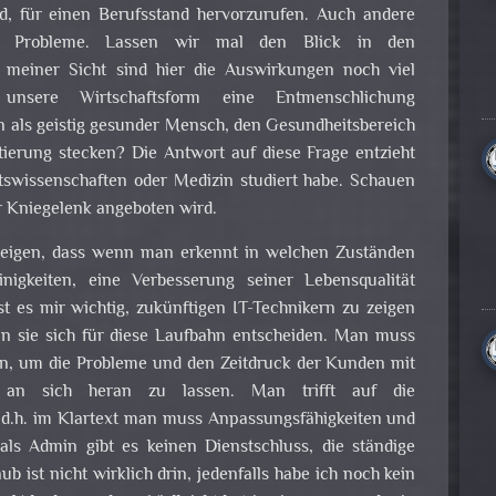
d, für einen Berufsstand hervorzurufen. Auch andere
he Probleme. Lassen wir mal den Blick in den
s meiner Sicht sind hier die Auswirkungen noch viel
 unsere Wirtschaftsform eine Entmenschlichung
n als geistig gesunder Mensch, den Gesundheitsbereich
tierung stecken? Die Antwort auf diese Frage entzieht
ftswissenschaften oder Medizin studiert habe. Schauen
r Kniegelenk angeboten wird.
zeigen, dass wenn man erkennt in welchen Zuständen
nigkeiten, eine Verbesserung seiner Lebensqualität
t es mir wichtig, zukünftigen IT-Technikern zu zeigen
nn sie sich für diese Laufbahn entscheiden. Man muss
ln, um die Probleme und den Zeitdruck der Kunden mit
 an sich heran zu lassen. Man trifft auf die
, d.h. im Klartext man muss Anpassungsfähigkeiten und
 als Admin gibt es keinen Dienstschluss, die ständige
ub ist nicht wirklich drin, jedenfalls habe ich noch kein