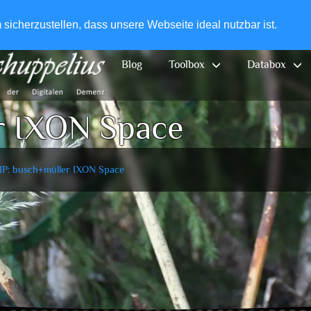
+49-
icherzustellen, dass unsere Webseite ideal nutzbar ist.
Blog
Toolbox
Databox
r IXON Space
IP: busch+müller IXON Space