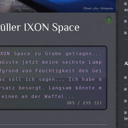
a
üller IXON Space
XON Space zu Grabe getragen...
müsste jetzt meine sechste Lamp
A
fgrund von Feuchtigkeit den Gei
as soll ich sagen... Ich habe m
rsatz besorgt. Langsam könnte m
 einen an der Waffel...
385 / 255 (2)
t