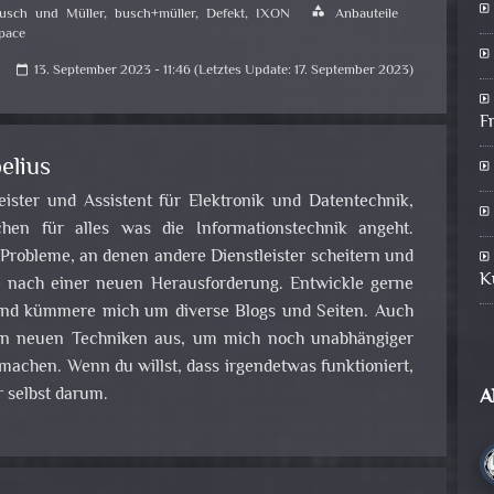
usch und Müller
,
busch+müller
,
Defekt
,
IXON
category
Anbauteile
pace
13. September 2023 - 11:46 (Letztes Update: 17. September 2023)
calendar_today
F
elius
leister und Assistent für Elektronik und Datentechnik,
en für alles was die Informationstechnik angeht.
obleme, an denen andere Dienstleister scheitern und
K
e nach einer neuen Herausforderung. Entwickle gerne
nd kümmere mich um diverse Blogs und Seiten. Auch
 an neuen Techniken aus, um mich noch unabhängiger
achen. Wenn du willst, dass irgendetwas funktioniert,
 selbst darum.
A