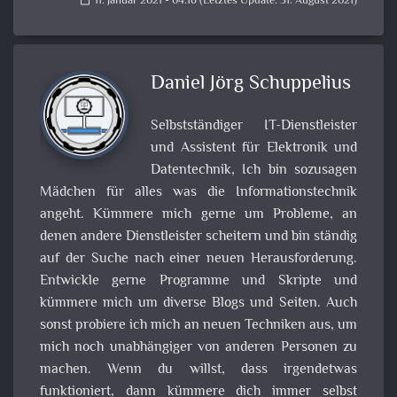
11. Januar 2021 - 04:16 (Letztes Update: 31. August 2021)
calendar_today
Daniel Jörg Schuppelius
Selbstständiger IT-Dienstleister
und Assistent für Elektronik und
Datentechnik, Ich bin sozusagen
Mädchen für alles was die Informationstechnik
angeht. Kümmere mich gerne um Probleme, an
denen andere Dienstleister scheitern und bin ständig
auf der Suche nach einer neuen Herausforderung.
Entwickle gerne Programme und Skripte und
kümmere mich um diverse Blogs und Seiten. Auch
sonst probiere ich mich an neuen Techniken aus, um
mich noch unabhängiger von anderen Personen zu
machen. Wenn du willst, dass irgendetwas
funktioniert, dann kümmere dich immer selbst