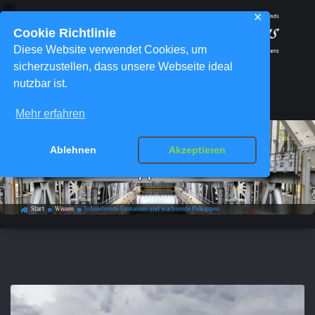
✕
Cookie Richtlinie
Diese Website verwendet Cookies, um
sicherzustellen, dass unsere Webseite ideal
nutzbar ist.
Menü
Mehr erfahren
Schmelzende Eismassen und
Ablehnen
Akzeptieren
wachsende Polkappen
Start
Wissen
Schmelzende Eismassen und wachsende Polkappen
home_work
double_arrow
double_arrow