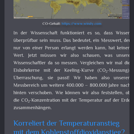
CO-Gehalt:
https://www.windy.com
In der Wissenschaft funktioniert es so, dass Wiss
überprüfbar sein muss. Das bedeutet, ein Messwert, der n
von einer Person erlangt werden kann, hat keinen Wert. Jet
müssen wir also schauen, was unsere Wissenschaftler da 
messen. Vergleichen wir mal die Eisbohrkerne mit d
Keeling-Kurve (CO
-Messung). Überraschung, sie passt! W
2
haben also unseren Messbereich um weitere 400.000
800.000 Jahre nach hinten verschoben. Wie können wir al
feststellen, ob die CO
-Konzentration mit der Temperat
2
auf der Erde zusammenhängen.
Korreliert der Temperaturanstieg mit
dem Kohlenstoffdioxidanstieg?
Schauen wir mal in unserem Sonnensystem. Wir haben d
Venus und den Mars. Die Venus hat eine sehr dich