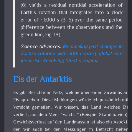
sprechen. Diese Meldungen würde ich persönlich m
Vorsicht genießen. Wir wissen, das Land welches E
verliert, aus dem Meer “wächst” (Beispiel Skandinavien
Gewichtsverlust auf den Landmassen ist also ein Aspek
den wir auch bei den Messungen in Betracht ziehen sollte
Wenn wir also auf dem Land der Antarktis komprimiert
altes Eis verlieren und es bei den Messungen zu ein
Zuwachs an Eis kommt, würde ich nicht daraus schließe
das alles gut wird. Ich denke ihr könnt mir folgen, wenn i
behaupte, dass die oberen Eisschichten leichter sind, als d
älteren unteren Eisschichten. Das würde bedeuten, dass d
Messungen verfälscht werden, wenn wir uns nur auf d
höhe des Eises beziehen (GPS-Messungen). Einen Zuwac
der Eisfläche in der Antarktis, würde ich auf das verstärk
Kalben und der daraus resultierenden erweiterten Eisfläc
zurückführen. Zum Einen kühlt sich das umliegende Wass
stärker ab und schafft aus meinem Verständnis günstige
Bedingungen. Es fällt Schnee und der kann sich natürli