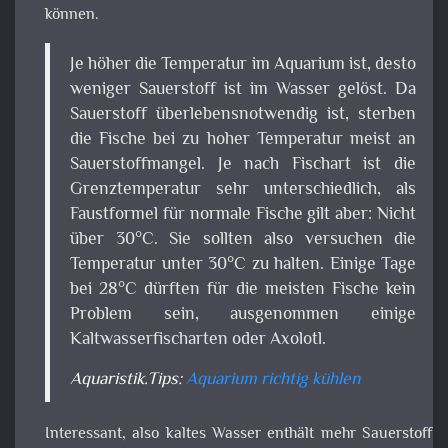
Sauerstoff überlebensnotwendig ist, sterben die
Fische bei zu hoher Temperatur meist an
Sauerstoffmangel. Je nach Fischart ist die
Grenztemperatur sehr unterschiedlich, als
Faustformel für normale Fische gilt aber: Nicht
über 30°C. Sie sollten also versuchen die
Temperatur unter 30°C zu halten. Einige Tage bei
28°C dürften für die meisten Fische kein Problem
sein, ausgenommen einige Kaltwasserfischarten
oder Axolotl.
Aquaristik.Tips:
Aquarium richtig kühlen
Interessant, also kaltes Wasser enthält mehr Sauerstof
Unterscheidet sich den der Sauerstoff im kalten Wasser 
warmen Wasser? In der Schule haben wir alle gelernt, da
1
es Isotope (Varianten von Atomen) gibt. Beispielsweise
18
16
17
18
Sauerstoff (
O,
O und
O), welche die stabilst