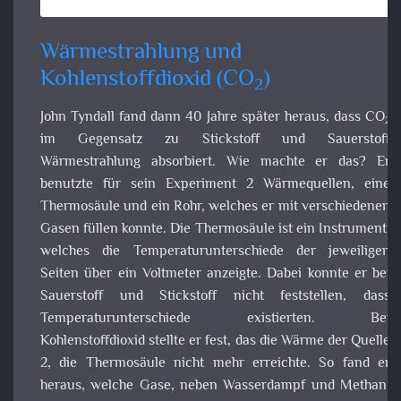
Wärmestrahlung und
Kohlenstoffdioxid (CO
)
2
John Tyndall fand dann 40 Jahre später heraus, dass CO
i
2
Gegensatz zu Stickstoff und Sauerstoff Wärmestrahlu
absorbiert. Wie machte er das? Er benutzte für se
Experiment 2 Wärmequellen, eine Thermosäule und e
Rohr, welches er mit verschiedenen Gasen füllen konnte. D
Thermosäule ist ein Instrument, welches d
Temperaturunterschiede der jeweiligen Seiten über e
Voltmeter anzeigte. Dabei konnte er bei Sauerstoff u
Stickstoff nicht feststellen, dass Temperaturunterschie
existierten. Bei Kohlenstoffdioxid stellte er fest, das d
Wärme der Quelle 2, die Thermosäule nicht mehr erreicht
So fand er heraus, welche Gase, neben Wasserdampf u
Methan, die Wärmestrahlung in unserer Atmosphä
absorbieren.