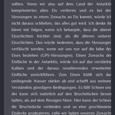
auf den Bruchstücken besser halten, als auf dem flüssig
Meer. Hier kann der Schnee die Bruchstücke verbinden u
so eine geschlossene Eisdecke produzieren, voilà wir hab
unseren Zuwachs an Eisfläche. Zugegeben, alles n
Theorie, denn ich war noch nicht an den Polregionen u
habe das Kalben von Gletschern live miterleb
Nichtsdestotrotz, wir stellen durch unsere Messungen d
Meeresspiegels fest, dass von irgendwo Wasser ins Syst
fließt und nicht verschwindet. Es liegt also nahe, das d
Beobachtungen für den Zuwachs des Eises in der Antarkt
nicht korrekt oder marginal sind.
Kosten des Klimawandels
Wenn wir uns schon beschweren, wie teuer unser Leb
werden wird. Dann sollten wir nur mal darüber nachdenke
wie teuer mangelndes Handlungsvermögen wir
Stattdessen heulen wir Deutsche rum, das wir kei