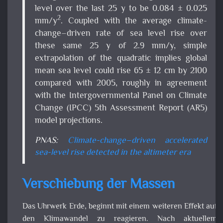
Verschiebung der Massen
Das Uhrwerk Erde, beginnt mit einem weiteren Effekt a
den Klimawandel zu reagieren. Nach aktuell
Kenntnisstand, beginnt die Erde sich langsamer zu drehe
Wie kann das sein? Wir wissen schon länger, dass der Mo
an Bewegungsenergie verliert und irgendwann ins A
abdriften wird. Zugegeben dieser Umstand liegt noch 
weiter Ferne, aber er wird eintreffen. Die momenta
Entfernungsrate des Mondes liegt bei 3,82 cm im Jahr u
dabei verlängert er unseren Tag um jeweils 0,000013 s. D
Abdriften des Mondes kommt daher, weil dieser sich an d
Gezeiten unserer Erde abarbeitet (Gezeitenreibung). N
soll das Abschmelzen der Polregionen, die Masse verlage
und dabei für eine zusätzliche Verlangsamung d
Drehgeschwindigkeit sorgen. Ähnlich der Verlagerung d