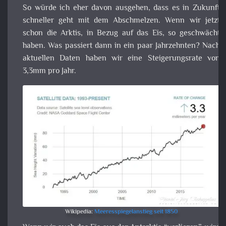
Steigerungsrate von 3,3mm pro Jahr.
Wikipedia:
Meeresspiegelanstieg seit 1850
Wenn wir auch das Eis aus der Antarktis “verlieren”, wi
reden hier über einen 4 Kilometer dicken Eisschild, da
rücken wir alle etwas näher zusammen. Forscher gehen v
einem Anstieg des Meeresspiegels von 60m aus. Al
warum üben wir nicht schon mal etwas, denn auch w