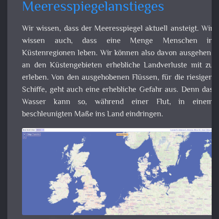
den ausgehobenen Flüssen, für die riesigen Schiffe, ge
auch eine erhebliche Gefahr aus. Denn das Wasser kann s
während einer Flut, in einem beschleunigten Maße ins La
eindringen.
Meeresspiegel-Simulation:
http://flood.firetree.net/
Die Simulation bezieht sich auf die Momentaufnahme d
aktuellen Höhendaten. Norwegen, Schweden und Finnla
beispielsweise kommen schneller aus dem Wasser als d
Meeresspiegel ansteigt. In Norwegen soll es schon eini