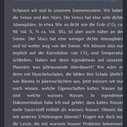
Atmosphäre, in etwa 90x so dicht wie die Erde (CO
ca. 
2
Vol. %, N ca. Vol. 3%), ist aber auch näher an der Sonne. D
Mars hat eine weniger dichte Atmosphäre und ist weiter w
von der Sonne. Wir können also nur implizit auf d
Korrelation von CO
und Temperatur schließen. Haben w
2
denn irgendetwas auf unserem Planeten was Jahrtausen
überdauert? Wie wäre es denn mit Muschelschalen. d
bilden ihre Schale ähnlich wie Bäume in Jahresschichten au
Jetzt müssen wir nur noch wissen, welche Eigenschaft
kaltes Wasser hat und welche warmes Wasser. 
irgendeiner Dokumentation habe ich mal gehört, dass kalt
Wasser mehr Sauerstoff enthält als warmes Wasser. Stim
das mit anderen Erfahrungen überein? Fragen wir doch m
die Leute, die mit warmen Wasser Probleme bekomm
können.
Je höher die Temperatur im Aquarium ist, desto
weniger Sauerstoff ist im Wasser gelöst. Da