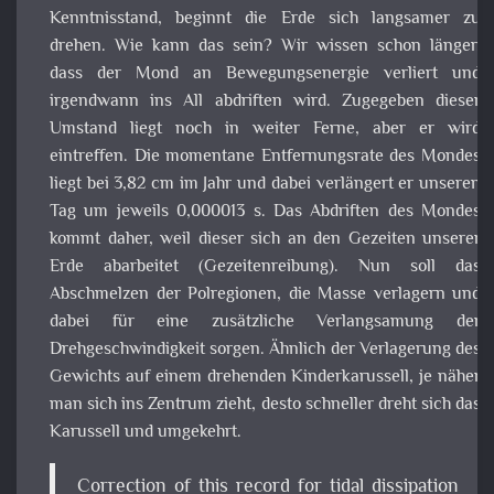
Gewichts auf einem drehenden Kinderkarussell, je näh
man sich ins Zentrum zieht, desto schneller dreht sich d
Karussell und umgekehrt.
Correction of this record for tidal dissipation (6)
yields a residual nontidal acceleration of Earth’s
rotation that integrates into a clock error of
~6000 s (3–5) over the same period (difference
between the observations and the green line, Fig.
1A).
Science Advances:
Reconciling past changes in
Earth’s rotation with 20th century global sea-
level rise: Resolving Munk’s enigma
Eis der Antarktis
Es gibt Berichte im Netz, welche über einen Zuwachs an E