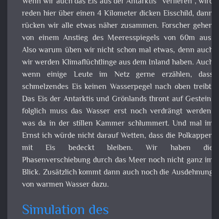
werden Klimaflüchtlinge aus dem Inland haben. Auch we
einige Leute im Netz gerne erzählen, dass schmelzendes E
keinen Wasserpegel nach oben treibt. Das Eis der Antarkt
und Grönlands thront auf Gestein, folglich muss das Wass
erst noch verdrängt werden, was da in der stillen Kamm
schlummert. Und mal im Ernst ich würde nicht dara
Wetten, dass die Polkappen mit Eis bedeckt bleiben. W
haben die Phasenverschiebung durch das Meer noch nic
ganz im Blick. Zusätzlich kommt dann auch noch d
Ausdehnung von warmen Wasser dazu.
Simulation des
Meeresspiegelanstieges
Wir wissen, dass der Meeresspiegel aktuell ansteigt. W
wissen auch, dass eine Menge Menschen in Küstenregion
leben. Wir können also davon ausgehen, an d
Küstengebieten erhebliche Landverluste mit zu erleben. V