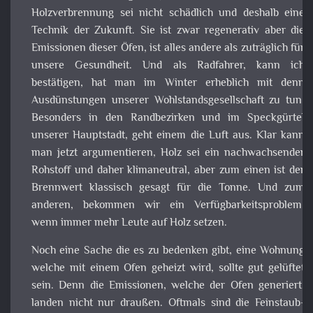
welche mit einem Ofen geheizt wird, sollte gut gelüftet sei
Denn die Emissionen, welche der Ofen generiert, land
nicht nur draußen. Oftmals sind die Feinstaub-Emission
im Innenraum beachtlicher als draußen. Und warum klä
mich keiner auf? Na ja. Klassisch gesagt, steht jeden Tag e
Dummer auf und den Verkäufer zu fragen, ist aus mein
Sicht selten dämlich. Der will etwas verdienen! Und m
ehrlich, so ein Ofen ist doch schön gemütlich. Keine trocke
Luft, man bewegt sich etwas, weil man ja den Brennsto
schleppen muss und man kann sich schön das Feu
anschauen.
Klar ist der Ofen schön billig und ein Umstieg auf Gas ist m
Kosten verbunden. Wir zahlen, den wahren Preis aber 
anderer Stelle. Das eigentliche Problem ist, dass wir auf G
aus dem Ausland angewiesen sind. Hier wäre aus mein
Sicht eine Industrie notwendig, welche sich auf d
Speicherung von Energie in Form von Gas spezialisier
Dieser Gedanke steht aber dem Konzerndenken im We