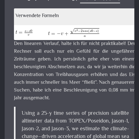
habe ich eine Beschleunigung von 0,08 mm im Ja
ausgemacht.
Using a 25-y time series of precision satellite
altimeter data from TOPEX/Poseidon, Jason-1,
Jason-2, and Jason-3, we estimate the climate-
change–driven acceleration of global mean sea
level over the last 25 y to be 0.084 ± 0.025
2
mm/y
. Coupled with the average climate-
change–driven rate of sea level rise over these
same 25 y of 2.9 mm/y, simple extrapolation of
the quadratic implies global mean sea level could
rise 65 ± 12 cm by 2100 compared with 2005,
roughly in agreement with the Intergovernmental
Panel on Climate Change (IPCC) 5th Assessment
Report (AR5) model projections.
PNAS:
Climate-change–driven accelerated sea-
level rise detected in the altimeter era