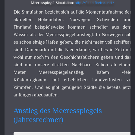
Häfen geben, die nicht mehr voll schiffbar sind. Dänema
und die Niederlande, wird es in Zukunft wohl nur noch 
den Geschichtsbüchern geben und das sind nur unse
direkten Nachbarn. Schon ab einem Mete
Meeresspiegelanstieg, haben viele Küstenregionen, m
erheblichen Landverlusten zu kämpfen. Und es gi
genügend Städte die bereits jetzt anfangen abzusaufen.
Anstieg des Meeresspiegels
(Jahresrechner)
Besch
eunig
Rate
Jahr
Start (m)
Ende (m)
ng
(m/Jahr)
(m/Ja