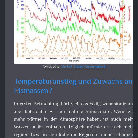
Wikipedia:
United States Government
Temperaturanstieg und Zuwachs an
Eismassen?
In erster Betrachtung hört sich das völlig wahnsinnig a
aber betrachten wir nur mal die Atmosphäre. Wenn wir me
wärme in der Atmosphäre haben, ist auch mehr Wasser in i
enthalten. Folglich müsste es auch mehr regnen bzw. in d
kälteren Regionen mehr schneien. Dadurch könnte 
durchaus zu einem Zuwachs der Eismassen komme
Allerdings haben wir hier die Rechnung ohne den Wi
gemacht.