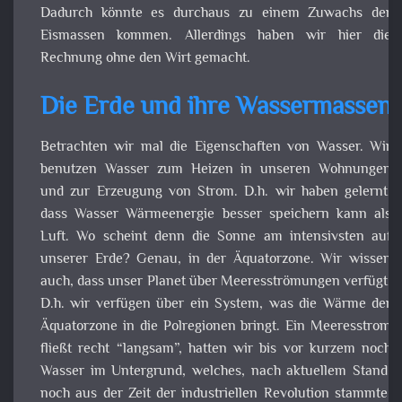
Die Erde und ihre Wassermassen
Betrachten wir mal die Eigenschaften von Wasser. W
benutzen Wasser zum Heizen in unseren Wohnungen u
zur Erzeugung von Strom. D.h. wir haben gelernt, da
Wasser Wärmeenergie besser speichern kann als Luft. 
scheint denn die Sonne am intensivsten auf unserer Erd
Genau, in der Äquatorzone. Wir wissen auch, dass uns
Planet über Meeresströmungen verfügt. D.h. wir verfüg
über ein System, was die Wärme der Äquatorzone in d
Polregionen bringt. Ein Meeresstrom fließt recht “langsam
hatten wir bis vor kurzem noch Wasser im Untergrun
welches, nach aktuellem Stand, noch aus der Zeit d
industriellen Revolution stammte. So würde ich eher dav
ausgehen, dass es in Zukunft schneller geht mit d
Abschmelzen. Wenn wir jetzt schon die Arktis, in Bezug a
das Eis, so geschwächt haben. Was passiert dann in ein pa
Jahrzehnten? Nach aktuellen Daten haben wir ei