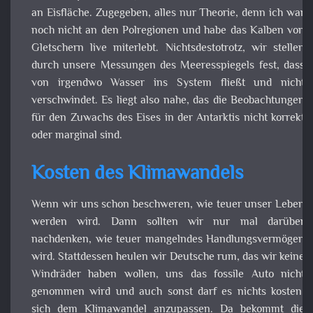
Windräder haben wollen, uns das fossile Auto nic
genommen wird und auch sonst darf es nichts kosten, si
dem Klimawandel anzupassen. Da bekommt die Redensa
“Nach mir die Sintflut”, doch einen ganz griffigen Ansatz. I
würde eher darüber Nachdenken, meine Hüt
(Küstenregion) zu verkaufen, damit ich wenigstens mei
bzw. die meiner Erben anstehende Flucht bezahlen kan
Noch halten einen die Anderen für einen Spinner und d
Hütte hat noch einen Wert. Aber so ist das mit d
Menschen, je näher er an der Gefahr wohnt, des
unaufgeregter geht er mit der Gefahr um. Klar könnten w
der Annahme verfallen, wir schaffen das schon, uns d
Meeresspiegelanstieg zu stellen. Jedoch würde ich das eh
als wagemutig bezeichnen. Ein kleiner Fehler wür
bedeuten, dass wir die geschützte Landmasse mit ein
Schlag verlieren. Und wir wissen nicht erst seit 2011, w
kompromisslos Wasser sein kann.