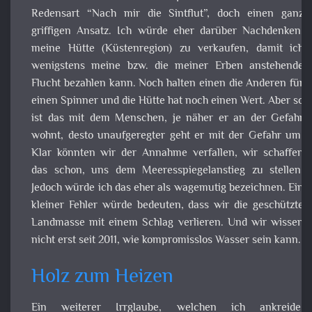
Holz zum Heizen
Ein weiterer Irrglaube, welchen ich ankreid
Holzverbrennung sei nicht schädlich und deshalb ei
Technik der Zukunft. Sie ist zwar regenerativ aber d
Emissionen dieser Öfen, ist alles andere als zuträglich f
unsere Gesundheit. Und als Radfahrer, kann ich bestätige
hat man im Winter erheblich mit denn Ausdünstung
unserer Wohlstandsgesellschaft zu tun. Besonders in d
Randbezirken und im Speckgürtel unserer Hauptstadt, ge
einem die Luft aus. Klar kann man jetzt argumentieren, Ho
sei ein nachwachsender Rohstoff und daher klimaneutra
aber zum einen ist der Brennwert klassisch gesagt für d
Tonne. Und zum anderen, bekommen wir ei
Verfügbarkeitsproblem, wenn immer mehr Leute auf Ho
setzen.
Noch eine Sache die es zu bedenken gibt, eine Wohnu