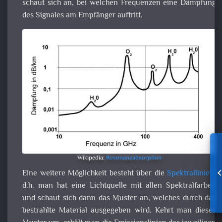
Empfänger auftritt.
Wikipedia:
Resonanzabsorption
Eine weitere Möglichkeit besteht über die
Spektrallinien
, d.
man hat eine Lichtquelle mit allen Spektralfarben u
schaut sich dann das Muster an, welches durch d
bestrahlte Material ausgegeben wird. Kehrt man dies
Muster um, erhält man die Emissionslinien des jeweilig