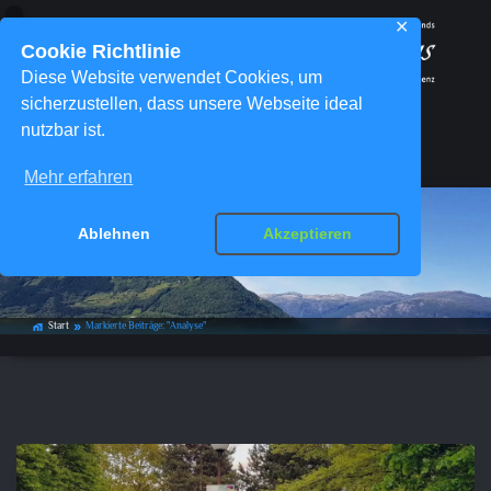
✕
Cookie Richtlinie
Diese Website verwendet Cookies, um
sicherzustellen, dass unsere Webseite ideal
nutzbar ist.
Menü
Mehr erfahren
Ablehnen
Akzeptieren
Schlagwort-Archiv:
Analyse
Start
Markierte Beiträge: "Analyse"
home_work
double_arrow