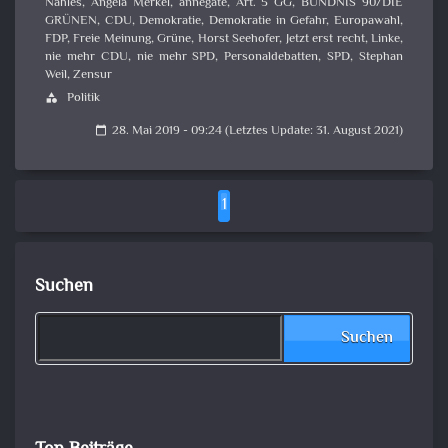
Nahles
,
Angela Merkel
,
annegate
,
Art. 5 GG
,
BÜNDNIS 90/DIE
GRÜNEN
,
CDU
,
Demokratie
,
Demokratie in Gefahr
,
Europawahl
,
FDP
,
Freie Meinung
,
Grüne
,
Horst Seehofer
,
Jetzt erst recht
,
Linke
,
nie mehr CDU
,
nie mehr SPD
,
Personaldebatten
,
SPD
,
Stephan
Weil
,
Zensur
Politik
category
28. Mai 2019 - 09:24 (Letztes Update: 31. August 2021)
calendar_today
1
Suchen
Suchen