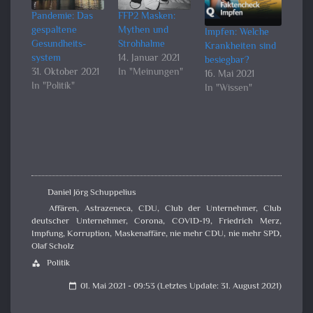
Pandemie: Das
FFP2 Masken:
gespaltene
Mythen und
Impfen: Welche
Gesundheits­
Strohhalme
Krankheiten sind
system
14. Januar 2021
besiegbar?
31. Oktober 2021
In "Meinungen"
16. Mai 2021
In "Politik"
In "Wissen"
Daniel Jörg Schuppelius
Affären
,
Astrazeneca
,
CDU
,
Club der Unternehmer
,
Club
deutscher Unternehmer
,
Corona
,
COVID-19
,
Friedrich Merz
,
Impfung
,
Korruption
,
Maskenaffäre
,
nie mehr CDU
,
nie mehr SPD
,
Olaf Scholz
Politik
category
01. Mai 2021 - 09:53 (Letztes Update: 31. August 2021)
calendar_today