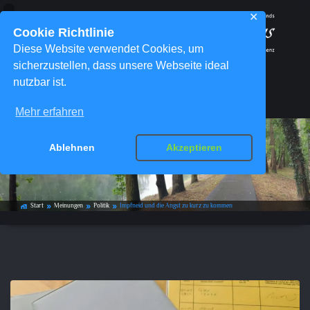
✕
Cookie Richtlinie
Diese Website verwendet Cookies, um
sicherzustellen, dass unsere Webseite ideal
nutzbar ist.
Menü
Mehr erfahren
Impfneid und die Angst zu kurz zu
Ablehnen
Akzeptieren
kommen
Start
Meinungen
Politik
Impfneid und die Angst zu kurz zu kommen
home_work
double_arrow
double_arrow
double_arrow