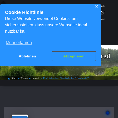
✕
Cookie Richtlinie
Diese Website verwendet Cookies, um
sicherzustellen, dass unsere Webseite ideal
nutzbar ist.
Menü
Mehr erfahren
Prof. Rahmstorf: Was bedeuten 3 Grad
Ablehnen
Akzeptieren
mehr?
Start
Wissen
Umwelt
Prof. Rahmstorf: Was bedeuten 3 Grad mehr?
home_work
double_arrow
double_arrow
double_arrow