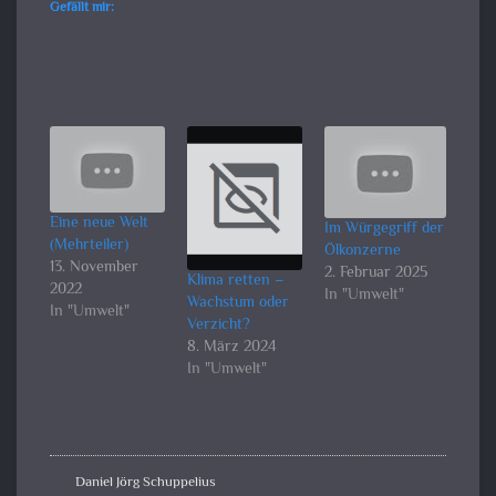
Gefällt mir:
Eine neue Welt
Im Würgegriff der
(Mehrteiler)
Ölkonzerne
13. November
2. Februar 2025
Klima retten –
2022
In "Umwelt"
Wachstum oder
In "Umwelt"
Verzicht?
8. März 2024
In "Umwelt"
Daniel Jörg Schuppelius