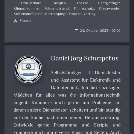
Erneuerbare Energien
,
Fossile Energieträger
,
Klimaabkommen
,
Klimanotstand
,
Klimaschutz
,
Klimawandel
,
Kohlenstoffdioxid
,
Meeresspiegel
,
Umwelt
,
Vortrag
Umwelt
category
24. Oktober 2023 - 07:02
calendar_today
Daniel Jörg Schuppelius
Selbstständiger IT-Dienstleister
und Assistent für Elektronik und
Datentechnik, Ich bin sozusagen
Mädchen für alles was die Informationstechnik
angeht. Kümmere mich gerne um Probleme, an
denen andere Dienstleister scheitern und bin ständig
auf der Suche nach einer neuen Herausforderung.
Entwickle gerne Programme und Skripte und
kümmere mich um diverse Blogs und Seiten. Auch