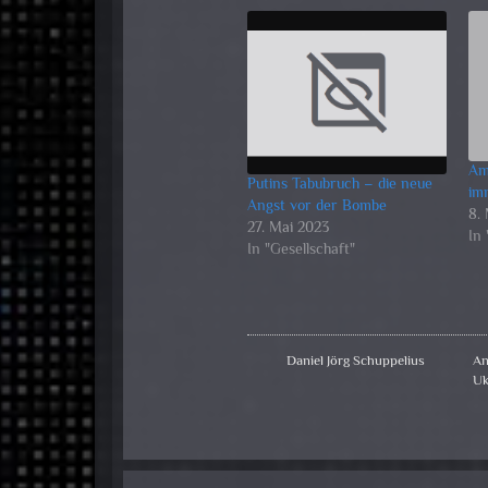
Am
Putins Tabubruch – die neue
im
Angst vor der Bombe
8.
27. Mai 2023
In 
In "Gesellschaft"
Daniel Jörg Schuppelius
An
Uk