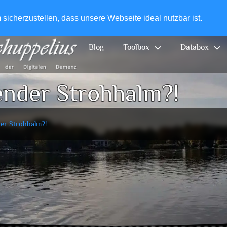
+49-
icherzustellen, dass unsere Webseite ideal nutzbar ist.
Blog
Toolbox
Databox
ender Strohhalm?!
der Strohhalm?!