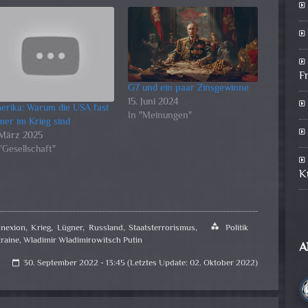
F
G7 und ein paar Zinsgewinne
15. Juni 2024
erika: Warum die USA fast
In "Meinungen"
mer im Krieg sind
 März 2025
"Gesellschaft"
K
nexion
,
Krieg
,
Lügner
,
Russland
,
Staatsterrorismus
,
category
Politik
raine
,
Wladimir Wladimirowitsch Putin
A
30. September 2022 - 13:45 (Letztes Update: 02. Oktober 2022)
calendar_today