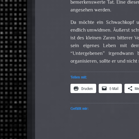
bemerkenswerte Tat. Eine dieser
angesehen werden.
Da möchte ein Schwachkopf und
endlich umwidmen. Äußerst schw
ist des kleinen Zaren bitterer V
sein eigenes Leben mit dem 
“Untergebenen” irgendwann b
organisieren, sollte er und nicht
Teilen mit:
Drucken
E-Mail
Me
Gefällt mir: