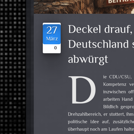
Deckel drauf,
27
März
Deutschland 
0
abwürgt
D
ie CDU/CSU, di
Kompetenz ver
inzwischen of
arbeiten Hand
Bildlich gesp
Drehzahlbereich, er stottert, i
politische Idee auf, zusätzli
überhaupt noch am Laufen halten.