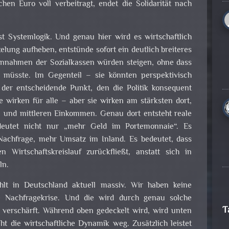
hen Euro voll verbeitragt, endet die Solidarität nach
st Systemlogik. Und genau hier wird es wirtschaftlich
lung aufheben, entstünde sofort ein deutlich breiteres
innahmen der Sozialkassen würden steigen, ohne dass
 müsste. Im Gegenteil – sie könnten perspektivisch
der entscheidende Punkt, den die Politik konsequent
ze wirken für alle – aber sie wirken am stärksten dort,
en und mittleren Einkommen. Genau dort entsteht reale
deutet nicht nur „mehr Geld im Portemonnaie“. Es
achfrage, mehr Umsatz im Inland. Es bedeutet, dass
 Wirtschaftskreislauf zurückfließt, anstatt sich in
ln.
hlt in Deutschland aktuell massiv. Wir haben keine
e Nachfragekrise. Und die wird durch genau solche
T
r verschärft. Während oben gedeckelt wird, wird unten
t die wirtschaftliche Dynamik weg. Zusätzlich leistet