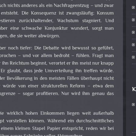
isch nichts anderes als ein Nachfrageentzug – und zwar
 entsteht. Die Konsequenz ist zwangsläufig: Konsum
stieren zurückhaltender, Wachstum stagniert. Und
über eine schwache Konjunktur wundert, sorgt man
gen, die sie weiter abwürgen.
ber noch tiefer: Die Debatte wird bewusst so geführt,
sprochen – und vor allem bedroht – fühlen. Fragt man
r ihn Reichtum beginnt, verortet er ihn meist nur knapp
 Er glaubt, dass jede Umverteilung ihn treffen würde.
der Bevölkerung in den meisten Fällen überhaupt nicht
r würde von einer strukturellen Reform – etwa dem
K
sgrenze – sogar profitieren. Nur wird ihm genau das
 Die wirklich hohen Einkommen liegen weit außerhalb
pt vorstellen können. Während ein durchschnittliches
einem kleinen Stapel Papier entspricht, reden wir bei