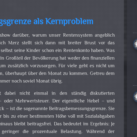
gsgrenze als Kernproblem
lkshow darüber, warum unser Rentensystem angeblich
rich Merz stellt sich dann mit breiter Brust vor das
s selbst seine Kinder schon ein Rentenkonto haben. Was
Ein Großteil der Bevölkerung hat weder den finanziellen
um zusätzlich vorzusorgen. Für viele geht es nicht um
um, überhaupt über den Monat zu kommen. Getreu dem
mmer noch soviel Monat übrig.
 dabei nicht einmal in den ständig diskutierten
- oder Mehrwertsteuer. Der eigentliche Hebel – und
leck – ist die sogenannte Beitragsbemessungsgrenze. Sie
r bis zu einer bestimmten Höhe voll mit Sozialabgaben
inaus bleibt beitragsfrei. Das bedeutet im Ergebnis: Je
geringer die prozentuale Belastung. Während der