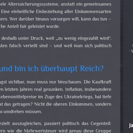
lele Alterssicherungssysteme, anstatt ein gemeinsames
 Eine einheitliche Einbeziehung aller Einkommensarten
tern. Wer darüber hinaus vorsorgen will, kann das tun –
he Anteil fair geleistet wurde.
 deshalb unter Druck, weil „zu wenig eingezahlt wird“.
sten falsch verteilt sind – und weil man sich politisch
und bin ich überhaupt Reich?
längst sichtbar, man muss nur hinschauen. Die Kaufkraft
en letzten Jahren real gesunken. Inflation, insbesondere
ebensmittelpreise im Zuge des Ukrainekriegs, hat tiefe
at das getragen? Nicht die oberen Einkommen, sondern
uro umdrehen müssen.
ezielt auszugleichen, passiert politisch das Gegenteil:
J
uern wie die Mehrwertsteuer wird genau diese Gruppe