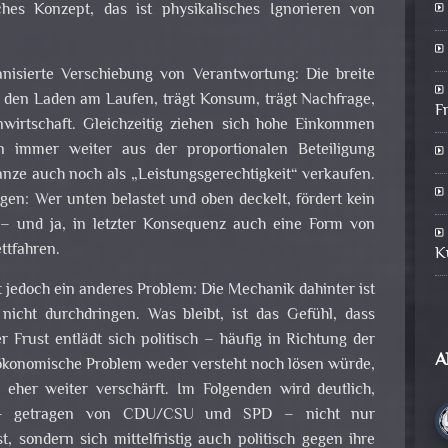
sches Konzept, das ist physikalisches Ignorieren von
ganisierte Verschiebung von Verantwortung: Die breite
 den Laden am Laufen, trägt Konsum, trägt Nachfrage,
F
wirtschaft. Gleichzeitig ziehen sich hohe Einkommen
n immer weiter aus der proportionalen Beteiligung
nze auch noch als „Leistungsgerechtigkeit“ verkaufen.
en: Wer unten belastet und oben deckelt, fördert kein
– und ja, in letzter Konsequenz auch eine Form von
ttfahren.
K
t jedoch ein anderes Problem: Die Mechanik dahinter ist
nicht durchdringen. Was bleibt, ist das Gefühl, dass
r Frust entlädt sich politisch – häufig in Richtung der
A
 ökonomische Problem weder versteht noch lösen würde,
eher weiter verschärft. Im Folgenden wird deutlich,
 – getragen von CDU/CSU und SPD – nicht nur
st, sondern sich mittelfristig auch politisch gegen ihre