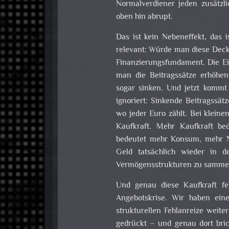
Normalverdiener jeden zusätzlic
oben hin abrupt.
Das ist kein Nebeneffekt, das i
relevant: Würde man diese Decke
Finanzierungsfundament. Die E
man die Beitragssätze erhöhen
sogar sinken. Und jetzt kommt 
ignoriert: Sinkende Beitragssät
wo jeder Euro zählt. Bei klein
Kaufkraft. Mehr Kaufkraft be
bedeutet mehr Konsum, mehr N
Geld tatsächlich wieder in den
Vermögensstrukturen zu samme
Und genau diese Kaufkraft fe
Angebotskrise. Wir haben ein
strukturellen Fehlanreize weite
gedrückt – und genau dort brich