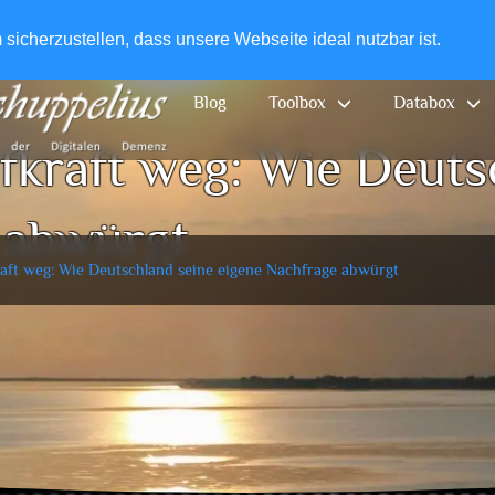
+49-
icherzustellen, dass unsere Webseite ideal nutzbar ist.
Blog
Toolbox
Databox
fkraft weg: Wie Deuts
 abwürgt
raft weg: Wie Deutschland seine eigene Nachfrage abwürgt