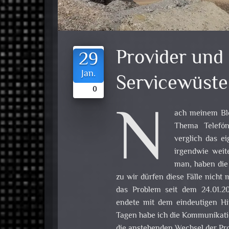
Provider und 
29
Jan.
Servicewüste
0
N
ach meinem Blo
Thema Telefón
verglich das e
irgendwie weit
man, haben die 
zu wir dürfen diese Fälle nicht 
das Problem seit dem 24.01.20
endete mit dem eindeutigen Hi
Tagen habe ich die Kommunikati
die anstehenden Wechsel der Pro