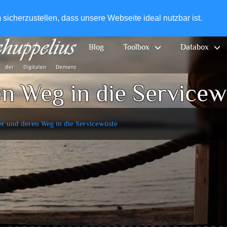
+49-
icherzustellen, dass unsere Webseite ideal nutzbar ist.
Blog
Toolbox
Databox
en Weg in die Servicew
er und deren Weg in die Servicewüste