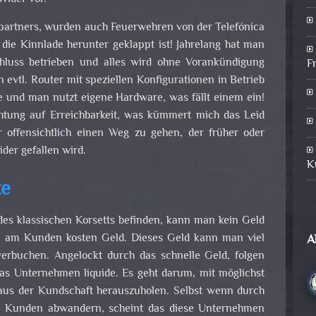
artners, wurden auch Feuerwehren von der Telefónica
die Kinnlade herunter geklappt ist! Jahrelang hat man
luss betrieben und alles wird ohne Vorankündigung
F
vtl. Router mit speziellen Konfigurationen in Betrieb
e und man nutzt eigene Hardware, was fällt einem ein!
chtung auf Erreichbarkeit, was kümmert mich das Leid
er offensichtlich einen Weg zu gehen, der früher oder
der gefallen wird.
K
te
des klassischen Korsetts befinden, kann man kein Geld
e am Kunden kosten Geld. Dieses Geld kann man viel
A
verbuchen. Angelockt durch das schnelle Geld, folgen
as Unternehmen liquide. Es geht darum, mit möglichst
aus der Kundschaft herauszuholen. Selbst wenn durch
e Kunden abwandern, scheint das diese Unternehmen