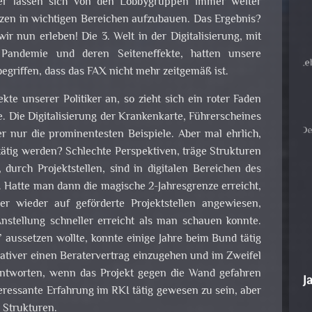
iker lassen sich von den Lobbygruppen immer weiter
zen in wichtigen Bereichen aufzubauen. Das Ergebnis?
r nun erleben! Die 3. Welt in der Digitalisierung, mit
Pandemie und deren Seiteneffekte, hatten unsere
egriffen, dass das FAX nicht mehr zeitgemäß ist.
kte unserer Politiker an, so zieht sich ein roter Faden
e. Die Digitalisierung der Krankenkarte, Führerscheines
r nur die prominentesten Beispiele. Aber mal ehrlich,
ätig werden? Schlechte Perspektiven, träge Strukturen
durch Projektstellen, sind in digitalen Bereichen des
Hatte man dann die magische 2-Jahresgrenze erreicht,
 wieder auf geförderte Projektstellen angewiesen,
nstellung schneller erreicht als man schauen konnte.
 aussetzen wollte, konnte einige Jahre beim Bund tätig
krativer einen Beratervertrag einzugehen und im Zweifel
ntworten, wenn das Projekt gegen die Wand gefahren
J
eressante Erfahrung im RKI tätig gewesen zu sein, aber
 Strukturen.