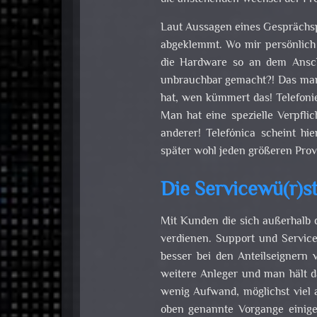
Laut Aussagen eines Gesprächsp
abgeklemmt. Wo mir persönlich 
die Hardware so an dem Ansch
unbrauchbar gemacht?! Das man e
hat, wen kümmert das! Telefoni
Man hat eine spezielle Verpfli
anderer! Telefónica scheint hi
später wohl jeden größeren Provi
Die Servicewü(r)s
Mit Kunden die sich außerhalb 
verdienen. Support und Servic
besser bei den Anteilseignern 
weitere Anleger und man hält d
wenig Aufwand, möglichst viel 
oben genannte Vorgange einig