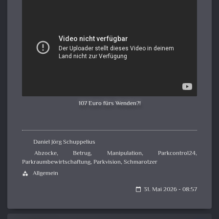
107 Euro fürs Wenden?!
Daniel Jörg Schuppelius
Abzocke
,
Betrug
,
Manipulation
,
Parkcontrol24
,
Parkraumbewirtschaftung
,
Parkvision
,
Schmarotzer
Allgemein
category
31. Mai 2026 - 08:57
calendar_today