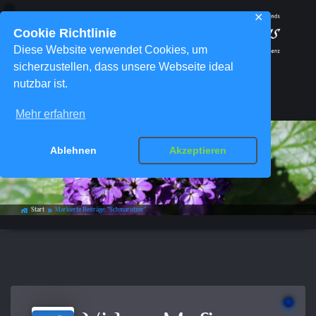
✕
Cookie Richtlinie
Diese Website verwendet Cookies, um
sicherzustellen, dass unsere Webseite ideal
nutzbar ist.
Menü
Mehr erfahren
Ablehnen
Akzeptieren
Schlagwort-Archiv:
Schmarotzer
Start
Markierte Beiträge: "Schmarotzer"
home_work
double_arrow