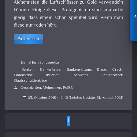
Alchemisten die Luftschlösser zu Gold verwandeln
können. Einige dieser Protagonisten sind so abartig
gierig, dass einem schon speiübel wird, wenn man
diese nur reden hört.
Weiterlesen
Daniel Jörg Schuppelius
Banken
,
Bankenkrise
,
Bankenrettung
,
Blase
,
Crash
,
Finanzkrise
,
Inflation
,
Insolvenz
,
Schmarotzer
,
Staatsschuldenkrise
Geschichten
,
Meinungen
,
Politik
category
23. Oktober 2018 - 12:46 (Letztes Update: 31. August 2021)
calendar_today
1