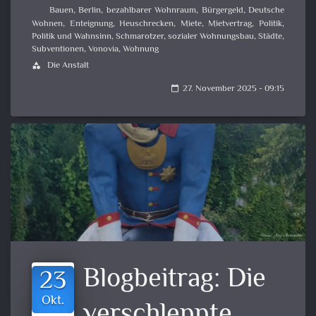
Bauen
,
Berlin
,
bezahlbarer Wohnraum
,
Bürgergeld
,
Deutsche
Wohnen
,
Enteignung
,
Heuschrecken
,
Miete
,
Mietvertrag
,
Politik
,
Politik und Wahnsinn
,
Schmarotzer
,
sozialer Wohnungsbau
,
Städte
,
Subventionen
,
Vonovia
,
Wohnung
Die Anstalt
category
27. November 2025 - 09:15
calendar_today
Blogbeitrag:
Die
23
Okt.
verschleppte