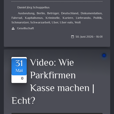
Daniel Jörg Schuppelius
Ausbeutung
,
Berlin
,
Betrüger
,
Deutschland
,
Dokumentation
,
Fahrrad
,
Kapitalismus
,
Kriminelle
,
Kuriere
,
Lieferando
,
Politik
,
Schmarotzer
,
Schwarzarbeit
,
Uber
,
Uber eats
,
Wolt
Gesellschaft
category
30. Juni 2026 - 16:01
calendar_today
Video:
Wie
31
Mai
Parkfirmen
0
Kasse machen |
Echt?