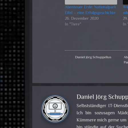
Abenteuer Erde: Nationalpark
Wi
Eifel – eine Erfolgsgeschichte
ode
26. Dezember 2020
29
In "Tiere"
In
Daniel Jörg Schuppelius
Ab
Pa
Daniel Jörg Schupp
Selbstständiger IT-Dienst
Ich bin sozusagen Mädch
Kümmere mich gerne um Pr
bin ständig auf der Such