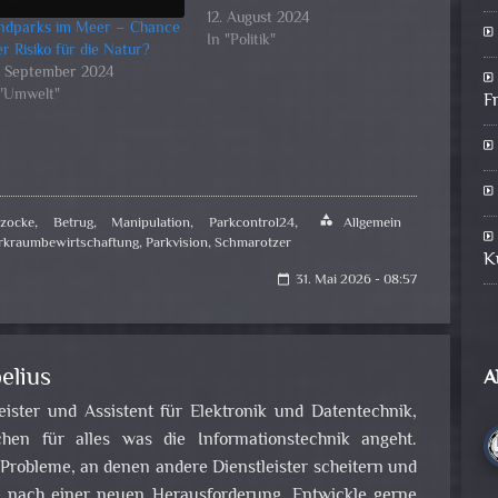
12. August 2024
ndparks im Meer – Chance
In "Politik"
r Risiko für die Natur?
. September 2024
 "Umwelt"
F
zocke
,
Betrug
,
Manipulation
,
Parkcontrol24
,
category
Allgemein
rkraumbewirtschaftung
,
Parkvision
,
Schmarotzer
K
31. Mai 2026 - 08:57
calendar_today
elius
A
leister und Assistent für Elektronik und Datentechnik,
en für alles was die Informationstechnik angeht.
obleme, an denen andere Dienstleister scheitern und
e nach einer neuen Herausforderung. Entwickle gerne