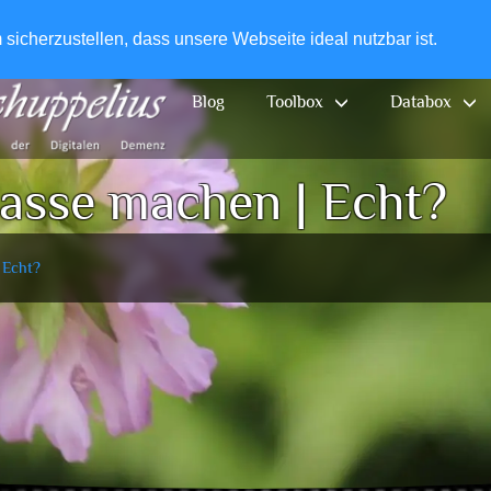
+49-
icherzustellen, dass unsere Webseite ideal nutzbar ist.
Blog
Toolbox
Databox
asse machen | Echt?
 Echt?