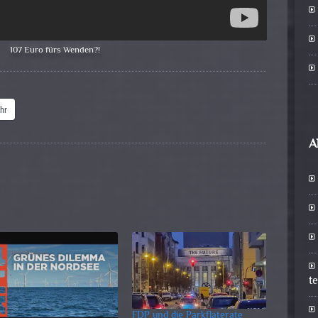
107 Euro fürs Wenden?!
hr
A
t
FDP und die Parkflaterate