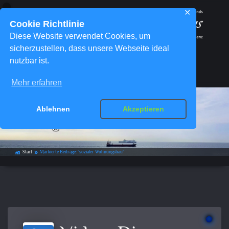
✕
Cookie Richtlinie
Diese Website verwendet Cookies, um
sicherzustellen, dass unsere Webseite ideal
nutzbar ist.
Menü
Mehr erfahren
Schlagwort-Archiv:
sozialer
Ablehnen
Akzeptieren
Wohnungsbau
Start
Markierte Beiträge: "sozialer Wohnungsbau"
home_work
double_arrow