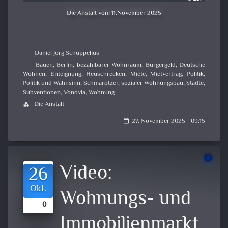
Die Anstalt vom 11.November 2025
Daniel Jörg Schuppelius
Bauen
,
Berlin
,
bezahlbarer Wohnraum
,
Bürgergeld
,
Deutsche
Wohnen
,
Enteignung
,
Heuschrecken
,
Miete
,
Mietvertrag
,
Politik
,
Politik und Wahnsinn
,
Schmarotzer
,
sozialer Wohnungsbau
,
Städte
,
Subventionen
,
Vonovia
,
Wohnung
Die Anstalt
category
27. November 2025 - 09:15
calendar_today
Video:
26
Okt.
Wohnungs- und
0
Immobilienmarkt