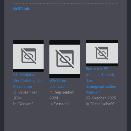
Gefällt mir:
Rente mit 85 –
KI-Revolution –
wie schaffen wir
Der Aufstieg der
Wie KI uns
den
Maschinen
überwacht
demographischen
13. September
14. September
Wandel?
2024
2024
25. Oktober 2023
In "Wissen"
In "Wissen"
In "Gesellschaft"