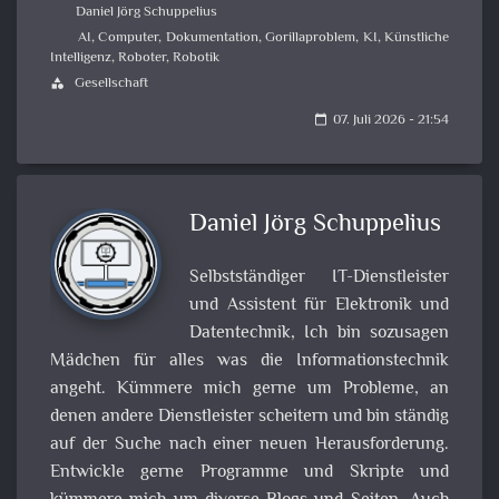
Daniel Jörg Schuppelius
AI
,
Computer
,
Dokumentation
,
Gorillaproblem
,
KI
,
Künstliche
Intelligenz
,
Roboter
,
Robotik
Gesellschaft
category
07. Juli 2026 - 21:54
calendar_today
Daniel Jörg Schuppelius
Selbstständiger IT-Dienstleister
und Assistent für Elektronik und
Datentechnik, Ich bin sozusagen
Mädchen für alles was die Informationstechnik
angeht. Kümmere mich gerne um Probleme, an
denen andere Dienstleister scheitern und bin ständig
auf der Suche nach einer neuen Herausforderung.
Entwickle gerne Programme und Skripte und