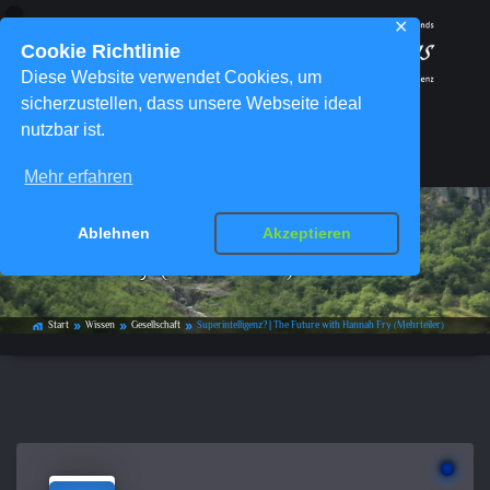
✕
Cookie Richtlinie
Diese Website verwendet Cookies, um
sicherzustellen, dass unsere Webseite ideal
nutzbar ist.
Menü
Mehr erfahren
Superintelligenz? | The Future with
Ablehnen
Akzeptieren
Hannah Fry (Mehrteiler)
Start
Wissen
Gesellschaft
Superintelligenz? | The Future with Hannah Fry (Mehrteiler)
home_work
double_arrow
double_arrow
double_arrow