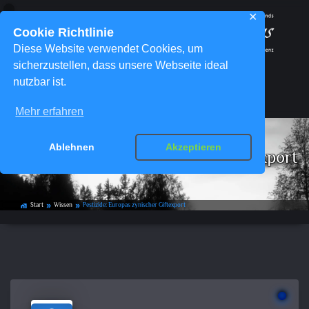
✕
Cookie Richtlinie
Diese Website verwendet Cookies, um
sicherzustellen, dass unsere Webseite ideal
nutzbar ist.
Menü
Mehr erfahren
Ablehnen
Akzeptieren
Pestizide: Europas zynischer Giftexport
Start
Wissen
Pestizide: Europas zynischer Giftexport
home_work
double_arrow
double_arrow