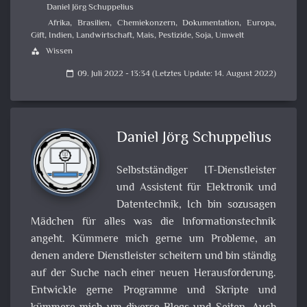
Daniel Jörg Schuppelius
Afrika
,
Brasilien
,
Chemiekonzern
,
Dokumentation
,
Europa
,
Gift
,
Indien
,
Landwirtschaft
,
Mais
,
Pestizide
,
Soja
,
Umwelt
Wissen
category
09. Juli 2022 - 13:34 (Letztes Update: 14. August 2022)
calendar_today
Daniel Jörg Schuppelius
Selbstständiger IT-Dienstleister
und Assistent für Elektronik und
Datentechnik, Ich bin sozusagen
Mädchen für alles was die Informationstechnik
angeht. Kümmere mich gerne um Probleme, an
denen andere Dienstleister scheitern und bin ständig
auf der Suche nach einer neuen Herausforderung.
Entwickle gerne Programme und Skripte und