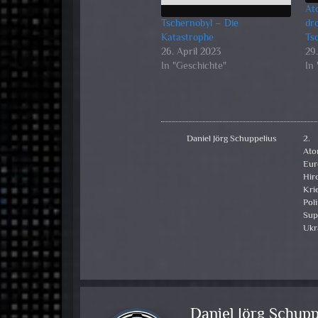
At
Tschernobyl – Die
dr
Katastrophe
Ts
26. April 2023
29
In "Geschichte"
In
Daniel Jörg Schuppelius
2. 
Ato
Eur
Hir
Kri
Poli
Sup
Ukr
Daniel Jörg Schupp