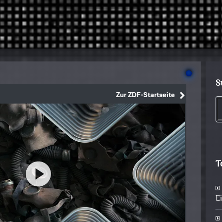
S
T
E