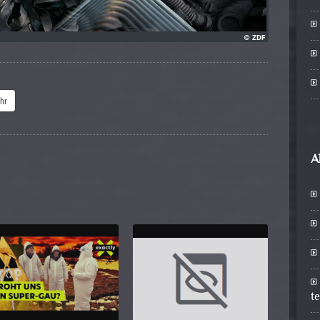
hr
A
t