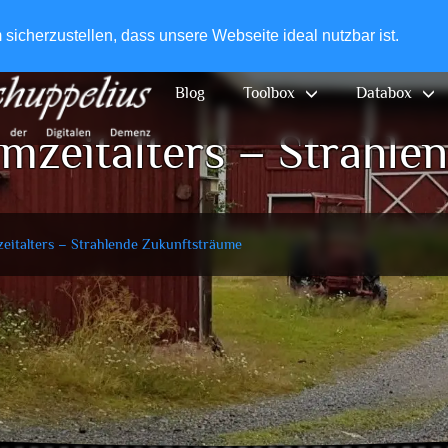
+49-
icherzustellen, dass unsere Webseite ideal nutzbar ist.
Blog
Toolbox
Databox
omzeitalters – Strahle
zeitalters – Strahlende Zukunftsträume