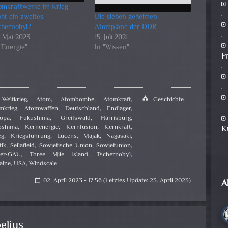
omkraftwerke im Krieg –
oht ein zweites
Die sieben geheimen
chernobyl?
Atompläne der DDR
. Mai 2023
15. Juli 2021
 "Energie"
In "Wissen"
F
Weltkrieg
,
Atom
,
Atombombe
,
Atomkraft
,
category
Geschichte
mkrieg
,
Atomwaffen
,
Deutschland
,
Endlager
,
opa
,
Fukushima
,
Greifswald
,
Harrisburg
,
oshima
,
Kernenergie
,
Kernfusion
,
Kernkraft
,
K
eg
,
Kriegsführung
,
Lucens
,
Majak
,
Nagasaki
,
tik
,
Sellafield
,
Sowjetische Union
,
Sowjetunion
,
er-GAU
,
Three Mile Island
,
Tschernobyl
,
aine
,
USA
,
Windscale
02. April 2023 - 17:56 (Letztes Update: 23. April 2023)
A
calendar_today
elius