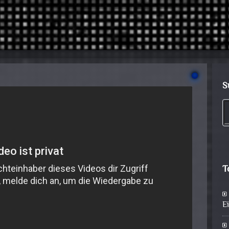
S
T
E