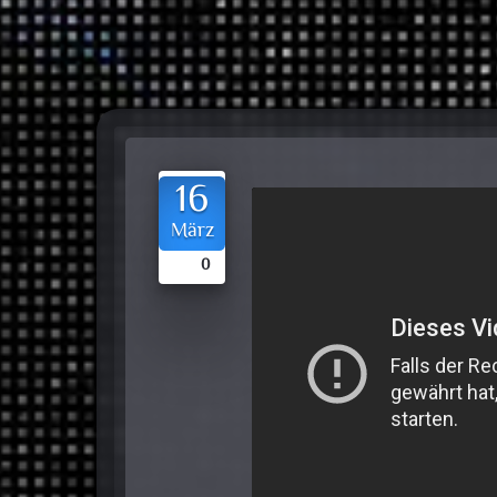
16
März
0