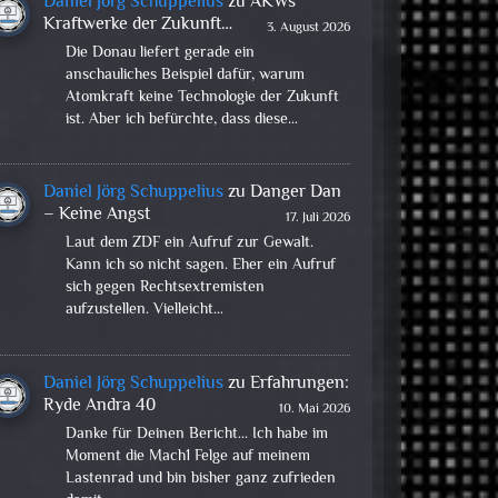
Daniel Jörg Schuppelius
zu
AKWs
Kraftwerke der Zukunft…
3. August 2026
Die Donau liefert gerade ein
anschauliches Beispiel dafür, warum
Atomkraft keine Technologie der Zukunft
ist. Aber ich befürchte, dass diese…
Daniel Jörg Schuppelius
zu
Danger Dan
– Keine Angst
17. Juli 2026
Laut dem ZDF ein Aufruf zur Gewalt.
Kann ich so nicht sagen. Eher ein Aufruf
sich gegen Rechtsextremisten
aufzustellen. Vielleicht…
Daniel Jörg Schuppelius
zu
Erfahrungen:
Ryde Andra 40
10. Mai 2026
Danke für Deinen Bericht... Ich habe im
Moment die Mach1 Felge auf meinem
Lastenrad und bin bisher ganz zufrieden