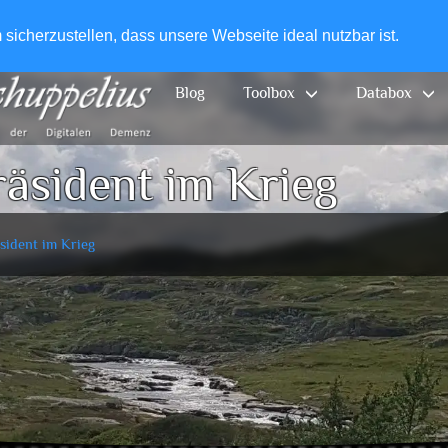
+49-
icherzustellen, dass unsere Webseite ideal nutzbar ist.
Blog
Toolbox
Databox
räsident im Krieg
äsident im Krieg