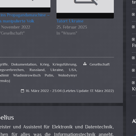
t
tins Propagandamaschine –
s manipulierte Volk
Tatort Ukraine
. November 2022
25. Februar 2023
"Gesellschaft"
In "Wissen"
F
riffe
,
Dokumentation
,
Krieg
,
Kriegsführung
,
category
Gesellschaft
egsverbrechen
,
Russland
,
Ukraine
,
USA
,
adimir Wladimirowitsch Putin
,
Wolodymyr
enskyj
K
16. März 2022 - 23:04 (Letztes Update: 17. März 2022)
calendar_today
elius
A
leister und Assistent für Elektronik und Datentechnik,
en für alles was die Informationstechnik angeht.