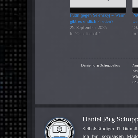
Putin gegen Selenskyj – Wann
Pu
gibt es endlich Frieden?
Da
25. September 2023
29
In "Gesellschaft"
In 
Daniel Jörg Schuppelius
Ang
Kri
Wl
Sel
Daniel Jörg Schupp
Selbstständiger IT-Dienst
Ich bin sozusagen Mädch