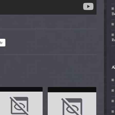
B
R
hr
A