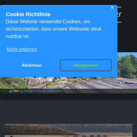
✕
Cookie Richtlinie
Diese Website verwendet Cookies, um
sicherzustellen, dass unsere Webseite ideal
nutzbar ist.
Menü
Mehr erfahren
Ablehnen
Akzeptieren
Schlagwort-Archiv:
Weiße Räder
Start
Markierte Beiträge: "Weiße Räder"
home_work
double_arrow