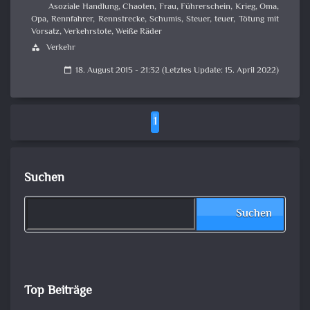
Asoziale Handlung
,
Chaoten
,
Frau
,
Führerschein
,
Krieg
,
Oma
,
Opa
,
Rennfahrer
,
Rennstrecke
,
Schumis
,
Steuer
,
teuer
,
Tötung mit
Vorsatz
,
Verkehrstote
,
Weiße Räder
Verkehr
category
18. August 2015 - 21:32 (Letztes Update: 15. April 2022)
calendar_today
1
Suchen
Suchen
Top Beiträge