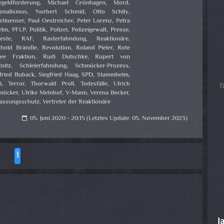
egeldforderung
,
Michael Grünhagen
,
Mord
,
ionalismus
,
Norbert Schmid
,
Otto Schily
,
stinenser
,
Paul Oestreicher
,
Peter Lorenz
,
Petra
elm
,
PFLP
,
Politik
,
Polizei
,
Polizeigewalt
,
Presse
,
este
,
RAF
,
Rasterfahndung
,
Reaktionäre
,
nhold Brändle
,
Revolution
,
Roland Pieler
,
Rote
ee Fraktion
,
Rudi Dutschke
,
Rupert von
tnitz
,
Schleierfahndung
,
Schmücker-Prozess
,
fried Buback
,
Siegfried Haag
,
SPD
,
Stammheim
,
i
,
Terror
,
Thorwald Proll
,
Todesfälle
,
Ulrich
mücker
,
Ulrike Meinhof
,
V-Mann
,
Verena Becker
,
fassungsschutz
,
Vertreter der Reaktionäre
05. Juni 2020 - 20:15 (Letztes Update: 05. November 2023)
calendar_today
1
J