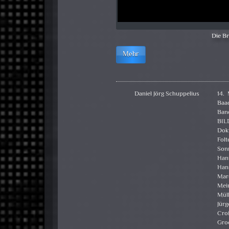
Die Br
Mehr
Daniel Jörg Schuppelius
14.
Baa
Ban
BIL
Dok
Folt
Son
Han
Hans
Mar
Mei
Müll
Jür
Cro
Gro