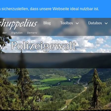
+49-
icherzustellen, dass unsere Webseite ideal nutzbar ist.
Blog
Toolbox
Databox
v:
Polizeigewalt