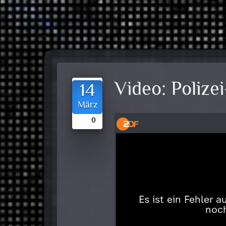
Video:
Polize
14
März
0