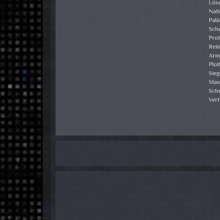
Lös
Nat
Palä
Sch
Prot
Rei
Arm
Plot
Sieg
Stas
Sch
Ver