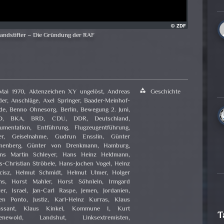
andstifter – Die Gründung der RAF
 Mai 1970
,
Aktenzeichen XY ungelöst
,
Andreas
category
Geschichte
der
,
Anschläge
,
Axel Springer
,
Baader-Meinhof-
de
,
Benno Ohnesorg
,
Berlin
,
Bewegung 2. Juni
,
D
,
BKA
,
BRD
,
CDU
,
DDR
,
Deutschland
,
umentation
,
Entführung
,
Flugzeugentführung
,
er
,
Geiselnahme
,
Gudrun Ensslin
,
Günter
nenberg
,
Günter von Drenkmann
,
Hamburg
,
ns Martin Schleyer
,
Hans Heinz Heldmann
,
-Christian Ströbele
,
Hans-Jochen Vogel
,
Heinz
cisz
,
Helmut Schmidt
,
Helmut Ulmer
,
Holger
ns
,
Horst Mahler
,
Horst Söhnlein
,
Irmgard
er
,
Israel
,
Jan-Carl Raspe
,
Jemen
,
Jordanien
,
gen Ponto
,
Justiz
,
Karl-Heinz Kurras
,
Klaus
issant
,
Klaus Kinkel
,
Kommune I
,
Kurt
T
enewold
,
Landshut
,
Linksextremisten
,