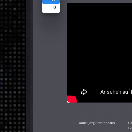
0
Daniel Jörg Schuppelius
C
Le