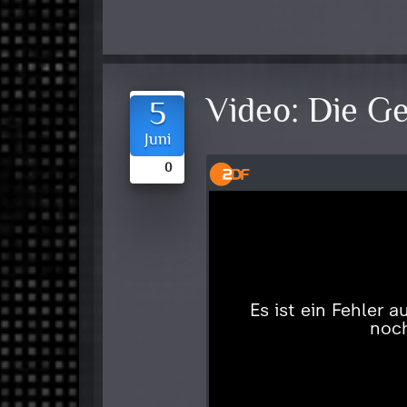
Video:
Die Ge
5
Juni
0