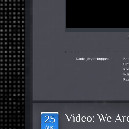
Daniel Jörg Schuppelius
Bo
Cla
Kör
Poli
Raz
Video:
We Are
25
Aug.