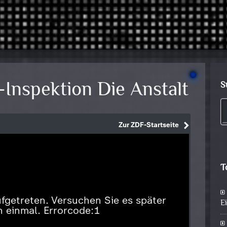
i-Inspektion Die Anstalt
S
T
E