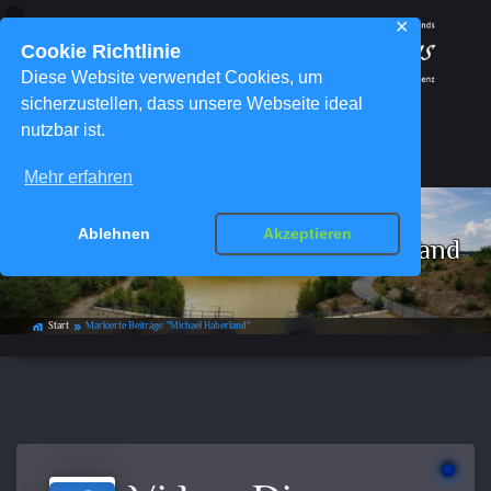
✕
Cookie Richtlinie
Diese Website verwendet Cookies, um
sicherzustellen, dass unsere Webseite ideal
nutzbar ist.
Menü
Mehr erfahren
Ablehnen
Akzeptieren
Schlagwort-Archiv:
Michael Haberland
Start
Markierte Beiträge: "Michael Haberland"
home_work
double_arrow