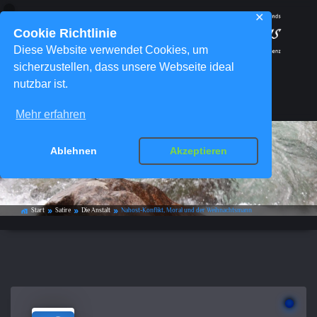
✕
Cookie Richtlinie
Diese Website verwendet Cookies, um
sicherzustellen, dass unsere Webseite ideal
nutzbar ist.
Menü
Mehr erfahren
Nahost-Konflikt, Moral und der
Ablehnen
Akzeptieren
Weihnachtsmann
Start
Satire
Die Anstalt
Nahost-Konflikt, Moral und der Weihnachtsmann
home_work
double_arrow
double_arrow
double_arrow