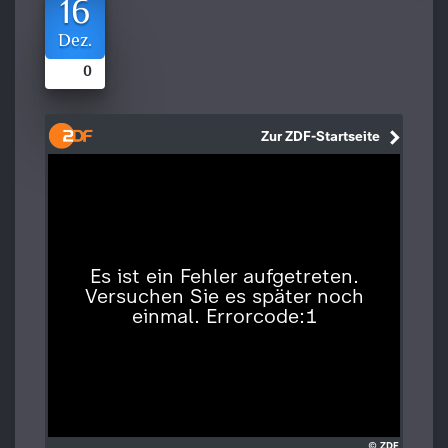
16
Dez.
0