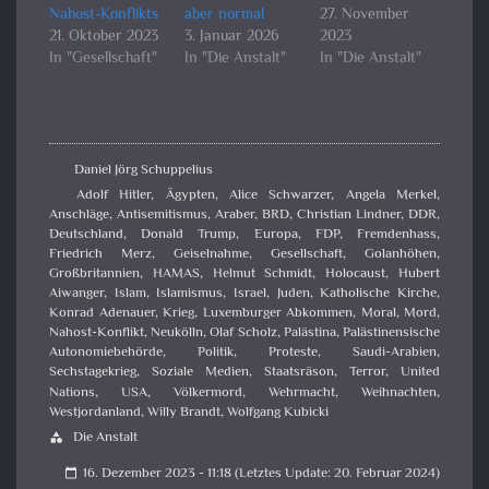
Nahost-Konflikts
aber normal
27. November
21. Oktober 2023
3. Januar 2026
2023
In "Gesellschaft"
In "Die Anstalt"
In "Die Anstalt"
Daniel Jörg Schuppelius
Adolf Hitler
,
Ägypten
,
Alice Schwarzer
,
Angela Merkel
,
Anschläge
,
Antisemitismus
,
Araber
,
BRD
,
Christian Lindner
,
DDR
,
Deutschland
,
Donald Trump
,
Europa
,
FDP
,
Fremdenhass
,
Friedrich Merz
,
Geiselnahme
,
Gesellschaft
,
Golanhöhen
,
Großbritannien
,
HAMAS
,
Helmut Schmidt
,
Holocaust
,
Hubert
Aiwanger
,
Islam
,
Islamismus
,
Israel
,
Juden
,
Katholische Kirche
,
Konrad Adenauer
,
Krieg
,
Luxemburger Abkommen
,
Moral
,
Mord
,
Nahost-Konflikt
,
Neukölln
,
Olaf Scholz
,
Palästina
,
Palästinensische
Autonomiebehörde
,
Politik
,
Proteste
,
Saudi-Arabien
,
Sechstagekrieg
,
Soziale Medien
,
Staatsräson
,
Terror
,
United
Nations
,
USA
,
Völkermord
,
Wehrmacht
,
Weihnachten
,
Westjordanland
,
Willy Brandt
,
Wolfgang Kubicki
Die Anstalt
category
16. Dezember 2023 - 11:18 (Letztes Update: 20. Februar 2024)
calendar_today