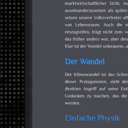
marktwirtschaftlicher Sicht,
auseinanderzusetzen als später
setzen unsere Volksvertreter off
von Lebensraum. Auch die man
einzugreifen, trägt nicht zum 
das früher anders war, aber die
Klar ist der Wandel unbequem, a
Der Wandel
Der Klimawandel ist das Schre
dieser Protagonisten, sieht 
direkten Angriff auf seine Ent
Gedanken zu machen, das die
werden.
Einfache Physik