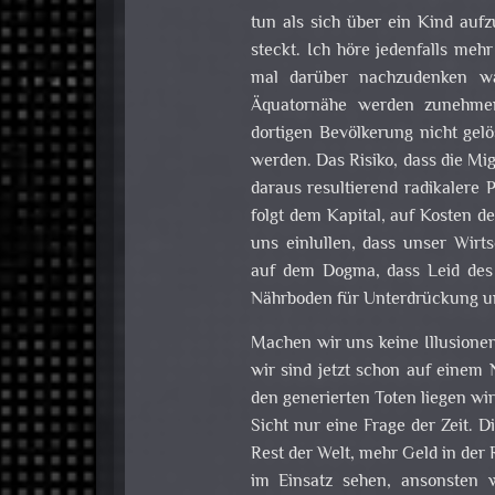
tun als sich über ein Kind auf
steckt. Ich höre jedenfalls meh
mal darüber nachzudenken wa
Äquatornähe werden zunehmend
dortigen Bevölkerung nicht gel
werden. Das Risiko, dass die Mig
daraus resultierend radikalere 
folgt dem Kapital, auf Kosten d
uns einlullen, dass unser Wirt
auf dem Dogma, dass Leid des 
Nährboden für Unterdrückung u
Machen wir uns keine Illusione
wir sind jetzt schon auf einem 
den generierten Toten liegen wi
Sicht nur eine Frage der Zeit. D
Rest der Welt, mehr Geld in der 
im Einsatz sehen, ansonsten w