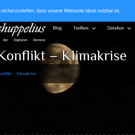
+49-
icherzustellen, dass unsere Webseite ideal nutzbar ist.
Blog
Toolbox
Databox
onflikt – Klimakrise
nflikt – Klimakrise