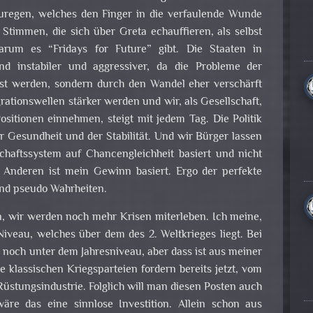
zuregen, welches den Finger in die verfaulende Wunde
r Stimmen, die sich über Greta echauffieren, als selbst
rum es “Fridays for Future” gibt. Die Staaten in
 instabiler und aggressiver, da die Probleme der
öst werden, sondern durch den Wandel eher verschärft
rationswellen stärker werden und wir, als Gesellschaft,
Positionen einnehmen, steigt mit jedem Tag. Die Politik
er Gesundheit und der Stabilität. Und wir Bürger lassen
schaftssystem auf Chancengleichheit basiert und nicht
Anderen ist mein Gewinn basiert. Ergo der perfekte
nd pseudo Wahrheiten.
n, wir werden noch mehr Krisen miterleben. Ich meine,
Niveau, welches über dem des 2. Weltkrieges liegt. Bei
r noch unter dem Jahresniveau, aber dass ist aus meiner
ie klassischen Kriegsparteien fordern bereits jetzt, vom
Rüstungsindustrie. Folglich will man diesen Posten auch
äre das eine sinnlose Investition. Allein schon aus