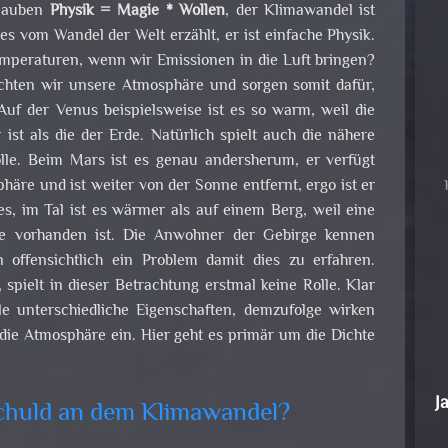
glauben
Physik = Magie * Wollen
, der Klimawandel ist
es vom Wandel der Welt erzählt, er ist einfache Physik.
peraturen, wenn wir Emissionen in die Luft bringen?
ichten wir unsere Atmosphäre und sorgen somit dafür,
 Auf der Venus beispielsweise ist es so warm, weil die
st als die der Erde. Natürlich spielt auch die nähere
le. Beim Mars ist es genau andersherum, er verfügt
häre und ist weiter von der Sonne entfernt, ergo ist er
ies, im Tal ist es wärmer als auf einem Berg, weil eine
re vorhanden ist. Die Anwohner der Gebirge kennen
 offensichtlich ein Problem damit dies zu erfahren.
spielt in dieser Betrachtung erstmal keine Rolle. Klar
e unterschiedliche Eigenschaften, demzufolge wirken
die Atmosphäre ein. Hier geht es primär um die Dichte
J
schuld an dem Klimawandel?