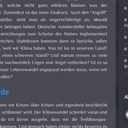
nd, welche nicht ganz erklären können was der
. Zumindest ist das mein Eindruck. Auch den “Angriff”
eller, sieht man als ungerechtfertigt an, obwohl
F
r betrogen haben. Deutsche Autohersteller behaupten
tvorrichtungen zum Schutze des Motors implementiert
tschen. Stattdessen kommen dann so Sprüche, sollen
en, weil wir Klima haben. Was ist los in unserem Land?
o einen schweren Stand? Und warum rennen so viele
die nachweislich Lügen und Angst verbreiten? Ist es so
K
s unser Lebenswandel angepasst werden muss, wenn wir
wollen?
rde
A
hen wir Krisen über Krisen und irgendwie beschleicht
r schlimmer wird. Der Klimawandel schreitet voran und
da ich davon ausgehe, dass wir die Treibhausgas-
bekommen. Und dennoch haben einige nichts besseres zu