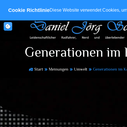
Cookie Richtlinie
Diese Website verwendet Cookies, um s
cookie
Generationen im K
Start
Meinungen
Umwelt
Generationen im Ko
home_work
double_arrow
double_arrow
double_arrow