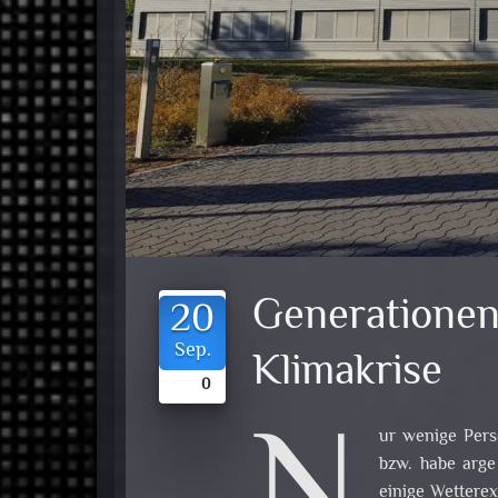
Generationen
20
Sep.
Klimakrise
0
ur wenige Per
bzw. habe arge
einige Wetterex