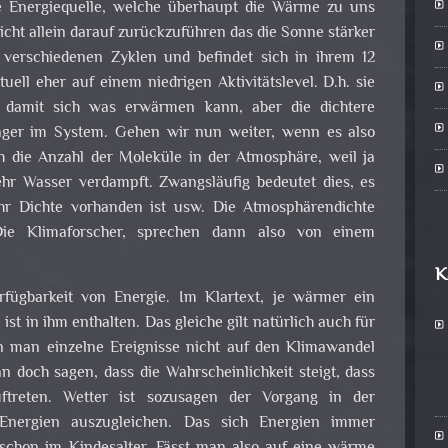
die Energiequelle, welche überhaupt die Wärme zu uns
icht allein darauf zurückzuführen das die Sonne stärker
 verschiedenen Zyklen und befindet sich in ihrem 12
uell eher auf einem niedrigen Aktivitätslevel. D.h. sie
t, damit sich was erwärmen kann, aber die dichtere
nger im System. Gehen wir nun weiter, wenn es also
 die Anzahl der Moleküle in der Atmosphäre, weil ja
r Wasser verdampft. Zwangsläufig bedeutet dies, es
hr Dichte vorhanden ist usw. Die Atmosphärendichte
Die Klimaforscher, sprechen dann also von einem
K
rfügbarkeit von Energie. Im Klartext, je wärmer ein
st in ihm enthalten. Das gleiche gilt natürlich auch für
 man einzelne Ereignisse nicht auf den Klimawandel
 doch sagen, dass die Wahrscheinlichkeit steigt, dass
uftreten. Wetter ist sozusagen der Vorgang in der
 Energien auszugleichen. Das sich Energien immer